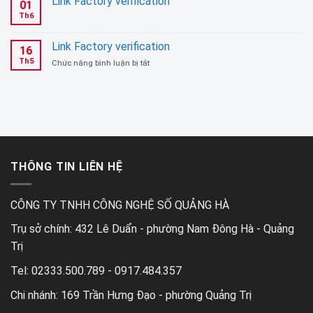
Link Factory verification
01
verification
Th6
Link Factory verification
16
Th5
ở
Chức năng bình luận bị tắt
Link
Factory
verification
THÔNG TIN LIÊN HỆ
CÔNG TY TNHH CÔNG NGHỆ SỐ QUẢNG HÀ
Trụ sở chính:
432 Lê Duẩn - phường Nam Đông Hà - Quảng
Trị
Tel:
02333.500.789 - 0917.484.357
Chi nhánh:
169 Trần Hưng Đạo - phường Quảng Trị