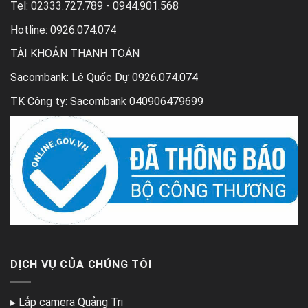
Tel:
02333.727.789 - 0944.901.568
Hotline: 0926.074.074
TÀI KHOẢN THANH TOÁN
Sacombank: Lê Quốc Dự 0926.074.074
TK Công ty: Sacombank 040906479699
DỊCH VỤ CỦA CHÚNG TÔI
▸
Lắp camera Quảng Trị