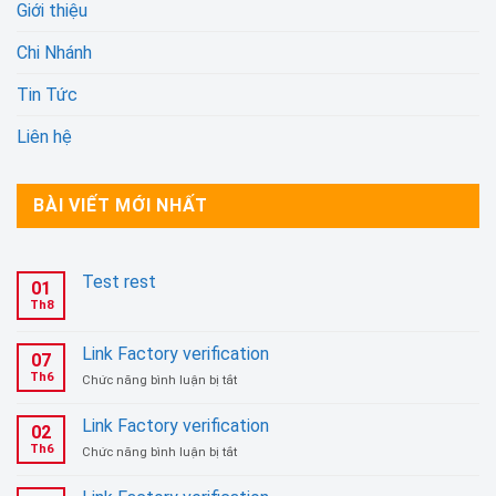
Giới thiệu
Chi Nhánh
Tin Tức
Liên hệ
BÀI VIẾT MỚI NHẤT
Test rest
01
Th8
Link Factory verification
07
Th6
ở
Chức năng bình luận bị tắt
Link
Factory
Link Factory verification
02
verification
Th6
ở
Chức năng bình luận bị tắt
Link
Factory