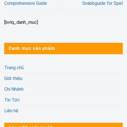
Comprehensive Guide
Snabbguide för Spel
[bvlq_danh_muc]
Danh mục sản phẩm
Trang chủ
Giới thiệu
Chi Nhánh
Tin Tức
Liên hệ