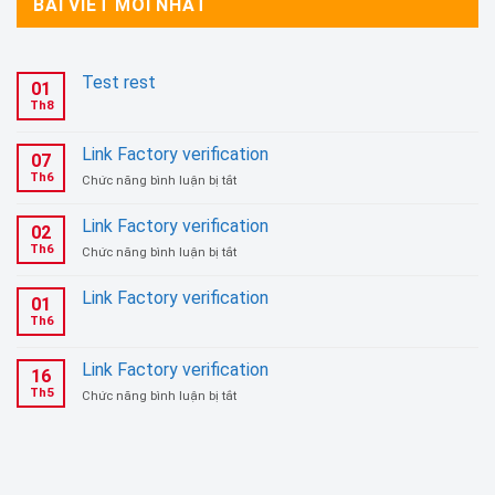
BÀI VIẾT MỚI NHẤT
Test rest
01
Th8
Link Factory verification
07
Th6
ở
Chức năng bình luận bị tắt
Link
Factory
Link Factory verification
02
verification
Th6
ở
Chức năng bình luận bị tắt
Link
Factory
Link Factory verification
01
verification
Th6
Link Factory verification
16
Th5
ở
Chức năng bình luận bị tắt
Link
Factory
verification