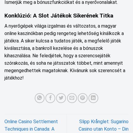
Ismerjük meg a bónuszfunkciókat és a nyerővonalakat.
Konklúzió: A Slot Játékok Sikerének Titka
A nyerőgépek világa izgalmas és változatos, a magyar
online kaszinókban pedig rengeteg lehetőség kínálkozik a
játékra. A siker kulcsa a tudatos játék, a megfelelő játék
kiválasztása, a bankroll kezelése és a bónuszok
kihasználása. Ne feledjétek, hogy a szerencsejáték
szórakozás, és soha ne játsszatok többet, mint amennyit
megengedhettek magatoknak. Kívánunk sok szerencsét a
játékhoz!
Online Casino Settlement
Slipp Krånglet: Sugarino
Techniques in Canada: A
Casino utan Konto – Din