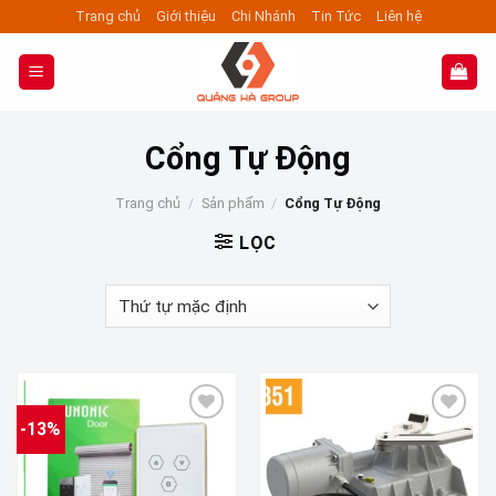
Skip
Trang chủ
Giới thiệu
Chi Nhánh
Tin Tức
Liên hệ
to
content
Cổng Tự Động
Trang chủ
/
Sản phẩm
/
Cổng Tự Động
LỌC
-13%
Add to wishlist
Add to wishlist