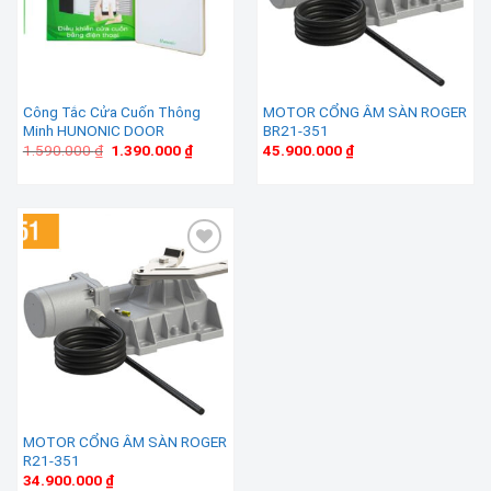
Công Tắc Cửa Cuốn Thông
MOTOR CỔNG ÂM SÀN ROGER
Minh HUNONIC DOOR
BR21-351
Giá
Giá
1.590.000
₫
1.390.000
₫
45.900.000
₫
gốc
hiện
là:
tại
1.590.000 ₫.
là:
1.390.000 ₫.
Add to wishlist
MOTOR CỔNG ÂM SÀN ROGER
R21-351
34.900.000
₫