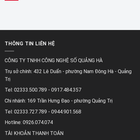
Link
Factory
verification
THÔNG TIN LIÊN HỆ
CÔNG TY TNHH CÔNG NGHỆ SỐ QUẢNG HÀ
Trụ sở chính:
432 Lê Duẩn - phường Nam Đông Hà - Quảng
Trị
Tel:
02333.500.789 - 0917.484.357
Chi nhánh:
169 Trần Hưng Đạo - phường Quảng Trị
Tel:
02333.727.789 - 0944.901.568
Hotline: 0926.074.074
TÀI KHOẢN THANH TOÁN