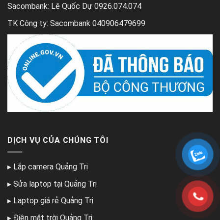
Sacombank: Lê Quốc Dự 0926.074.074
TK Công ty: Sacombank 040906479699
DỊCH VỤ CỦA CHÚNG TÔI
▸
Lắp camera Quảng Trị
▸
Sửa laptop tại Quảng Trị
▸
Laptop giá rẻ Quảng Trị
▸
Điện mặt trời Quảng Trị