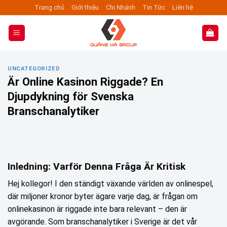
Skip
Trang chủ
Giới thiệu
Chi Nhánh
Tin Tức
Liên hệ
to
content
UNCATEGORIZED
Är Online Kasinon Riggade? En
Djupdykning för Svenska
Branschanalytiker
Inledning: Varför Denna Fråga Är Kritisk
Hej kollegor! I den ständigt växande världen av onlinespel,
där miljoner kronor byter ägare varje dag, är frågan om
onlinekasinon är riggade inte bara relevant – den är
avgörande. Som branschanalytiker i Sverige är det vår