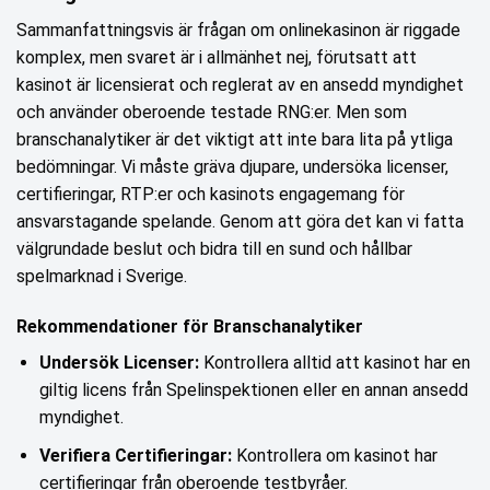
Sammanfattningsvis är frågan om onlinekasinon är riggade
komplex, men svaret är i allmänhet nej, förutsatt att
kasinot är licensierat och reglerat av en ansedd myndighet
och använder oberoende testade RNG:er. Men som
branschanalytiker är det viktigt att inte bara lita på ytliga
bedömningar. Vi måste gräva djupare, undersöka licenser,
certifieringar, RTP:er och kasinots engagemang för
ansvarstagande spelande. Genom att göra det kan vi fatta
välgrundade beslut och bidra till en sund och hållbar
spelmarknad i Sverige.
Rekommendationer för Branschanalytiker
Undersök Licenser:
Kontrollera alltid att kasinot har en
giltig licens från Spelinspektionen eller en annan ansedd
myndighet.
Verifiera Certifieringar:
Kontrollera om kasinot har
certifieringar från oberoende testbyråer.