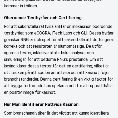
kommer in i bilden.
Oberoende Testbyråer och Certifiering
För att säkerställa rättvisa anlitar onlinekasinon oberoende
testbyråer, som eCOGRA, iTech Labs och GLI. Dessa byråer
granskar RNG:er och spel för att säkerställa att de fungerar
korrekt och att resultaten är slumpmässiga. De utför
rigorösa tester, inklusive statistiska analyser och
simuleringar, för att bedöma RNG:s prestanda. Om ett
kasino klarar dessa tester får det en certifiering, vilket är
ett tecken på att spelen är rättvisa och att kasinot följer
branschstandarder. Denna certifiering är en viktig faktor för
att bygga förtroende hos spelarna och för att upprätthålla
en positiv image för kasinot.
Hur Man Identifierar Rättvisa Kasinon
Som branschanalytiker är det viktigt att kunna identifiera