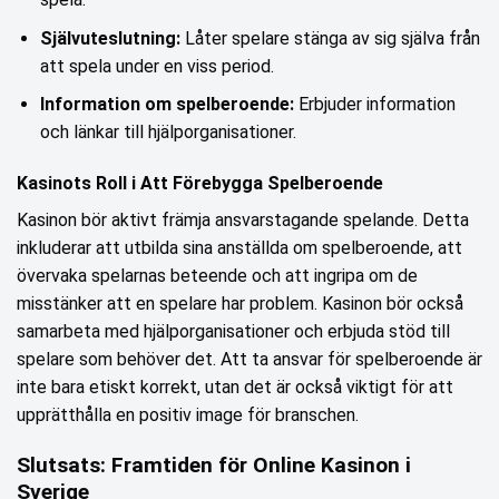
Självuteslutning:
Låter spelare stänga av sig själva från
att spela under en viss period.
Information om spelberoende:
Erbjuder information
och länkar till hjälporganisationer.
Kasinots Roll i Att Förebygga Spelberoende
Kasinon bör aktivt främja ansvarstagande spelande. Detta
inkluderar att utbilda sina anställda om spelberoende, att
övervaka spelarnas beteende och att ingripa om de
misstänker att en spelare har problem. Kasinon bör också
samarbeta med hjälporganisationer och erbjuda stöd till
spelare som behöver det. Att ta ansvar för spelberoende är
inte bara etiskt korrekt, utan det är också viktigt för att
upprätthålla en positiv image för branschen.
Slutsats: Framtiden för Online Kasinon i
Sverige