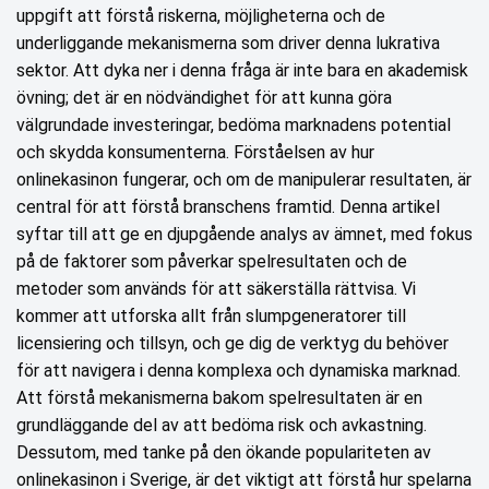
uppgift att förstå riskerna, möjligheterna och de
underliggande mekanismerna som driver denna lukrativa
sektor. Att dyka ner i denna fråga är inte bara en akademisk
övning; det är en nödvändighet för att kunna göra
välgrundade investeringar, bedöma marknadens potential
och skydda konsumenterna. Förståelsen av hur
onlinekasinon fungerar, och om de manipulerar resultaten, är
central för att förstå branschens framtid. Denna artikel
syftar till att ge en djupgående analys av ämnet, med fokus
på de faktorer som påverkar spelresultaten och de
metoder som används för att säkerställa rättvisa. Vi
kommer att utforska allt från slumpgeneratorer till
licensiering och tillsyn, och ge dig de verktyg du behöver
för att navigera i denna komplexa och dynamiska marknad.
Att förstå mekanismerna bakom spelresultaten är en
grundläggande del av att bedöma risk och avkastning.
Dessutom, med tanke på den ökande populariteten av
onlinekasinon i Sverige, är det viktigt att förstå hur spelarna