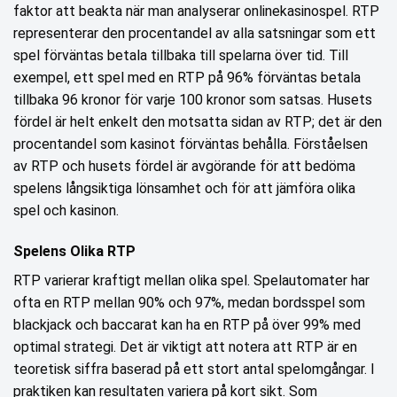
faktor att beakta när man analyserar onlinekasinospel. RTP
representerar den procentandel av alla satsningar som ett
spel förväntas betala tillbaka till spelarna över tid. Till
exempel, ett spel med en RTP på 96% förväntas betala
tillbaka 96 kronor för varje 100 kronor som satsas. Husets
fördel är helt enkelt den motsatta sidan av RTP; det är den
procentandel som kasinot förväntas behålla. Förståelsen
av RTP och husets fördel är avgörande för att bedöma
spelens långsiktiga lönsamhet och för att jämföra olika
spel och kasinon.
Spelens Olika RTP
RTP varierar kraftigt mellan olika spel. Spelautomater har
ofta en RTP mellan 90% och 97%, medan bordsspel som
blackjack och baccarat kan ha en RTP på över 99% med
optimal strategi. Det är viktigt att notera att RTP är en
teoretisk siffra baserad på ett stort antal spelomgångar. I
praktiken kan resultaten variera på kort sikt. Som