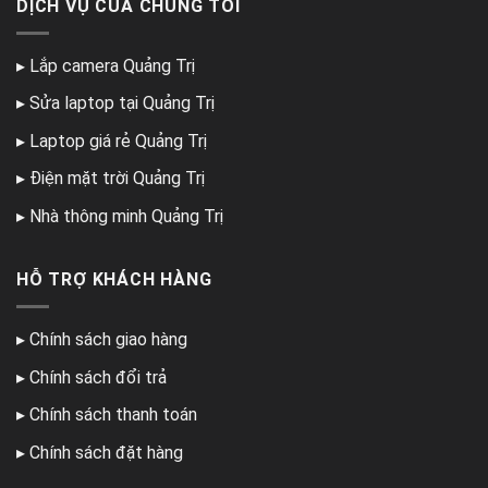
DỊCH VỤ CỦA CHÚNG TÔI
▸
Lắp camera Quảng Trị
▸
Sửa laptop tại Quảng Trị
▸
Laptop giá rẻ Quảng Trị
▸
Điện mặt trời Quảng Trị
▸
Nhà thông minh Quảng Trị
HỖ TRỢ KHÁCH HÀNG
▸
Chính sách giao hàng
▸
Chính sách đổi trả
▸
Chính sách thanh toán
▸
Chính sách đặt hàng