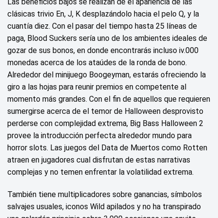
Las beneficios bajos se realizan de el apariencia de las
clásicas trivio En, J, K desplazándolo hacia el pelo Q, y la
cuantía diez. Con el pasar del tiempo hasta 25 líneas de
paga, Blood Suckers serí­a uno de los ambientes ideales de
gozar de sus bonos, en donde encontrarás incluso iv.000
monedas acerca de los ataúdes de la ronda de bono.
Alrededor del minijuego Boogeyman, estarás ofreciendo la
giro a las hojas para reunir premios en competente al
momento más grandes. Con el fin de aquellos que requieren
sumergirse acerca de el temor de Halloween desprovisto
perderse con complejidad extrema, Big Bass Halloween 2
provee la introducción perfecta alrededor mundo para
horror slots. Las juegos del Data de Muertos como Rotten
atraen en jugadores cual disfrutan de estas narrativas
complejas y no temen enfrentar la volatilidad extrema.
También tiene multiplicadores sobre ganancias, símbolos
salvajes usuales, iconos Wild apilados y no ha transpirado