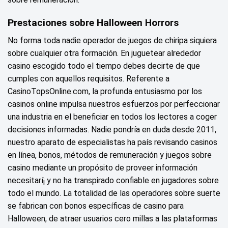
Prestaciones sobre Halloween Horrors
No forma toda nadie operador de juegos de chiripa siquiera
sobre cualquier otra formación. En juguetear alrededor
casino escogido todo el tiempo debes decirte de que
cumples con aquellos requisitos. Referente a
CasinoTopsOnline.com, la profunda entusiasmo por los
casinos online impulsa nuestros esfuerzos por perfeccionar
una industria en el beneficiar en todos los lectores a coger
decisiones informadas. Nadie pondrí­a en duda desde 2011,
nuestro aparato de especialistas ha país revisando casinos
en línea, bonos, métodos de remuneración y juegos sobre
casino mediante un propósito de proveer información
necesitarí¡ y no ha transpirado confiable en jugadores sobre
todo el mundo. La totalidad de las operadores sobre suerte
se fabrican con bonos específicas de casino para
Halloween, de atraer usuarios cero millas a las plataformas