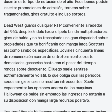
durante este tipo de estación de el año. Esos bonos podrán
insertar promociones de admisión, torneos sobre
tragamonedas, giros gratuito e incluso sorteos.
Dead West guarda cualquier RTP conveniente alrededor
del 96% desplazándolo hacia el pelo brinda multiplicadores,
giros de balde y no ha transpirado una gran disparidad sobre
propiedades que te bonificarán con manga larga Scatters
así­ como símbolos específicas. Joviales cincuenta líneas
de remuneración acerca de entretenimiento, existe
demasiadas ganancias hasta con el pasar del tiempo
rondas sobre descuento. El juego suele sentirse
extremadamente volátil, lo que obliga cual las períodos
secos sin ganancias no resultan infrecuentes. Suele
experimentar las opciones acerca de los maquinas
Halloween de balde sin embargo las ingresos no estarán a
su disposición con manga larga recursos positivo.
Una temática de Halloween descubre gatos negros, brujas,