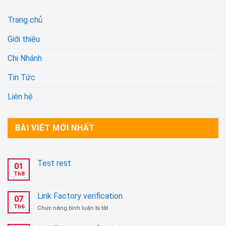
Trang chủ
Giới thiệu
Chi Nhánh
Tin Tức
Liên hệ
BÀI VIẾT MỚI NHẤT
Test rest
01
Th8
Link Factory verification
07
Th6
ở
Chức năng bình luận bị tắt
Link
Factory