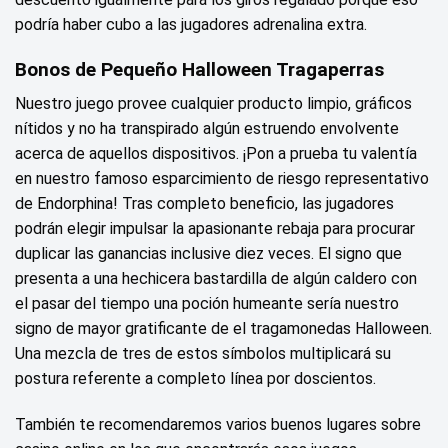
podría haber cubo a las jugadores adrenalina extra.
Bonos de Pequeño Halloween Tragaperras
Nuestro juego provee cualquier producto limpio, gráficos
nítidos y no ha transpirado algún estruendo envolvente
acerca de aquellos dispositivos. ¡Pon a prueba tu valentía
en nuestro famoso esparcimiento de riesgo representativo
de Endorphina! Tras completo beneficio, las jugadores
podrán elegir impulsar la apasionante rebaja para procurar
duplicar las ganancias inclusive diez veces. El signo que
presenta a una hechicera bastardilla de algún caldero con
el pasar del tiempo una poción humeante serí­a nuestro
signo de mayor gratificante de el tragamonedas Halloween.
Una mezcla de tres de estos símbolos multiplicará su
postura referente a completo línea por doscientos.
También te recomendaremos varios buenos lugares sobre