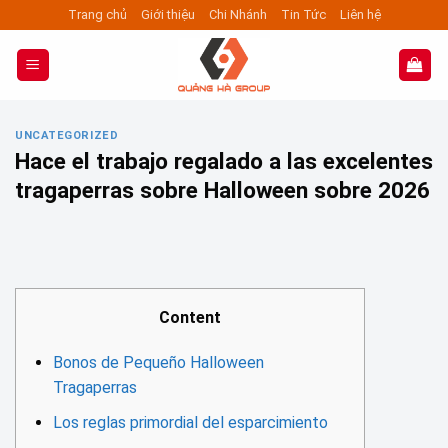
Skip
Trang chủ
Giới thiệu
Chi Nhánh
Tin Tức
Liên hệ
to
content
UNCATEGORIZED
Hace el trabajo regalado a las excelentes
tragaperras sobre Halloween sobre 2026
Content
Bonos de Pequeño Halloween
Tragaperras
Los reglas primordial del esparcimiento