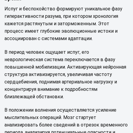
Испуг и беспокойство формируют уникальное фазу
гиперактивности разума, при котором хронология
кажется растянутым и заторможенным. Этот
процесс имеет глубокие эволюционные истоки и
ассоциирован с системами адаптации.
В период человек ощущает испуг, его
неврологическая система переключается в фазу
повышенной мобилизации. Активирующая нейронная
структура активизируется, увеличивая частоту
сердцебиения, поднимая артериальное нагрузку и
концентрируя внимание к подробностям
близлежащей обстановки.
В положении волнения осуществляется усиление
мыслительных операций. Мозг стартует
анализировать более сведений в отрезок временного
периода, анализируя потенциальные опасности и