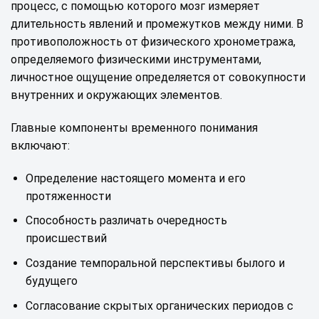
процесс, с помощью которого мозг измеряет
длительность явлений и промежутков между ними. В
противоположность от физического хронометража,
определяемого физическими инструментами,
личностное ощущение определяется от совокупности
внутренних и окружающих элементов.
Главные компоненты временного понимания
включают:
Определение настоящего момента и его
протяженности
Способность различать очередность
происшествий
Создание темпоральной перспективы былого и
будущего
Согласование скрытых органических периодов с