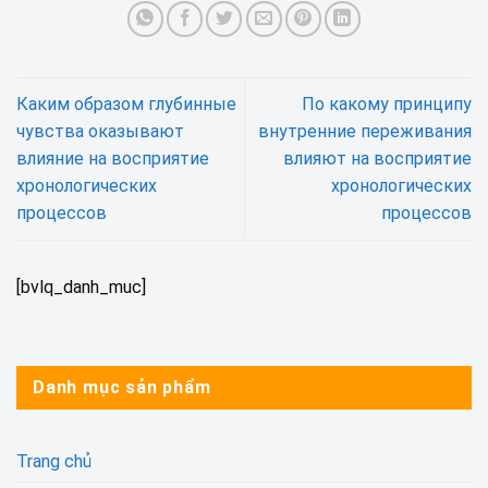
Каким образом глубинные
По какому принципу
чувства оказывают
внутренние переживания
влияние на восприятие
влияют на восприятие
хронологических
хронологических
процессов
процессов
[bvlq_danh_muc]
Danh mục sản phẩm
Trang chủ