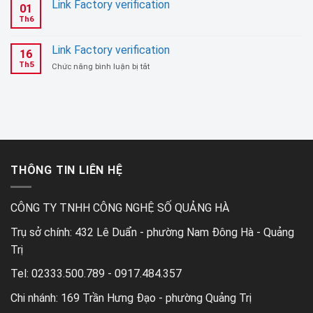
Link Factory verification
01
verification
Th6
Link Factory verification
16
Th5
ở
Chức năng bình luận bị tắt
Link
Factory
verification
THÔNG TIN LIÊN HỆ
CÔNG TY TNHH CÔNG NGHỆ SỐ QUẢNG HÀ
Trụ sở chính:
432 Lê Duẩn - phường Nam Đông Hà - Quảng
Trị
Tel:
02333.500.789 - 0917.484.357
Chi nhánh:
169 Trần Hưng Đạo - phường Quảng Trị