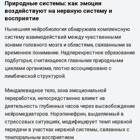
Природные системы: как эмоции
воздействуют на нервную систему и
восприятие
Нынешняя нейробиология обнаружила комплексную
систему взаимодействий между чувственными
зонами головного мозга и областями, связанными за
временное понимание. Надперекрестное образование
подбугорья, считающееся главными природными
циклами организма, плотно ассоциировано с
лимбической структурой.
Миндалевидное тело, зона эмоциональной
переработки, непосредственно влияет на
деятельность глубинных часов через высвобождение
нейромедиаторов. Норэпинефрин, выделяемый в
стрессовых ситуациях, модифицирует темп нервной
передачи в участках нервной системы, связанных с
темпоральным восприятием.