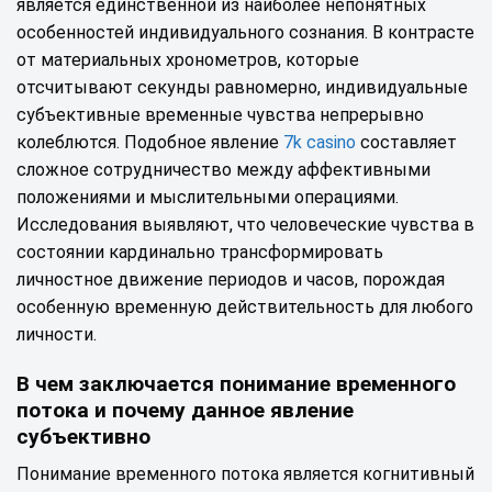
является единственной из наиболее непонятных
особенностей индивидуального сознания. В контрасте
от материальных хронометров, которые
отсчитывают секунды равномерно, индивидуальные
субъективные временные чувства непрерывно
колеблются. Подобное явление
7k casino
составляет
сложное сотрудничество между аффективными
положениями и мыслительными операциями.
Исследования выявляют, что человеческие чувства в
состоянии кардинально трансформировать
личностное движение периодов и часов, порождая
особенную временную действительность для любого
личности.
В чем заключается понимание временного
потока и почему данное явление
субъективно
Понимание временного потока является когнитивный