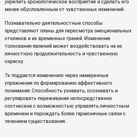
укрепить хронологическое восприятие и сделать его
менее обусловленным от чувственных изменений.
Познавательно-деятельностные способы
представляют планы для пересмотра эмоциональных
откликов и их временных граней. Изменение
толкования явлений может воздействовать на их
личностную продолжительность и чувственную
окраску.
7к поддается изменению через намеренные
упражнения по формированию аффективного
понимания. Способность узнавать, осознавать и
регулировать переживания непосредственно
соотнесена с возможностью управлять личностным
временем и порождать более гармоничные связи с
течением существования.