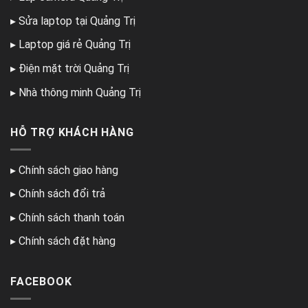
▸
Sửa laptop tại Quảng Trị
▸
Laptop giá rẻ Quảng Trị
▸
Điện mặt trời Quảng Trị
▸
Nhà thông minh Quảng Trị
HỖ TRỢ KHÁCH HÀNG
▸
Chính sách giao hàng
▸
Chính sách đổi trả
▸
Chính sách thanh toán
▸
Chính sách đặt hàng
FACEBOOK