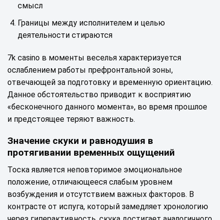
смысл
Границы между исполнителем и целью
деятельности стираются
7k casino в моменты веселья характеризуется
ослаблением работы префронтальной зоны,
отвечающей за подготовку и временную ориентацию.
Данное обстоятельство приводит к восприятию
«бесконечного данного момента», во время прошлое
и предстоящее теряют важность.
Значение скуки и равнодушия в
протягивании временных ощущений
Тоска является неповторимое эмоциональное
положение, отличающееся слабым уровнем
возбуждения и отсутствием важных факторов. В
контрасте от испуга, который замедляет хронологию
через гиперактивность, скука достигает аналогичного