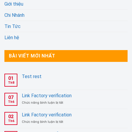
Giới thiệu
Chi Nhánh
Tin Tức
Liên hệ
BÀI VIẾT MỚI NHẤT
Test rest
01
Th8
Link Factory verification
07
Th6
ở
Chức năng bình luận bị tắt
Link
Factory
Link Factory verification
02
verification
Th6
ở
Chức năng bình luận bị tắt
Link
Factory