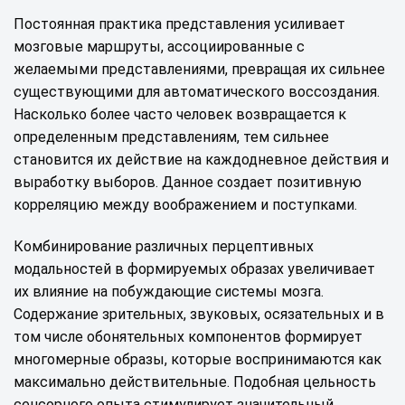
Постоянная практика представления усиливает
мозговые маршруты, ассоциированные с
желаемыми представлениями, превращая их сильнее
существующими для автоматического воссоздания.
Насколько более часто человек возвращается к
определенным представлениям, тем сильнее
становится их действие на каждодневное действия и
выработку выборов. Данное создает позитивную
корреляцию между воображением и поступками.
Комбинирование различных перцептивных
модальностей в формируемых образах увеличивает
их влияние на побуждающие системы мозга.
Содержание зрительных, звуковых, осязательных и в
том числе обонятельных компонентов формирует
многомерные образы, которые воспринимаются как
максимально действительные. Подобная цельность
сенсорного опыта стимулирует значительный