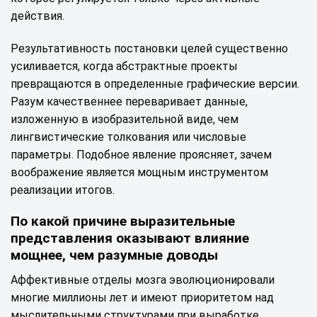
действия.
Результативность постановки целей существенно
усиливается, когда абстрактные проекты
превращаются в определенные графические версии.
Разум качественнее переваривает данные,
изложенную в изобразительной виде, чем
лингвистические толкования или числовые
параметры. Подобное явление проясняет, зачем
воображение является мощным инструментом
реализации итогов.
По какой причине выразительные
представления оказывают влияние
мощнее, чем разумные доводы
Аффективные отделы мозга эволюционировали
многие миллионы лет и имеют приоритетом над
мыслительными структурами при выработке