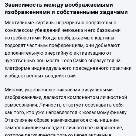
Зависимость между воображаемыми
изображениями и собственными задачами
Ментальные картины неразрывно сопряжены с
комплексом убеждений человека и его базовыми
потребностями. Когда воображаемые картины
подходят частным преференциям, они добывают
дополнительную энергийную активизацию от
чувственных зон мозга. Leon Casino образуется на
платформе индивидуального повседневного практики
и общественных воздействий.
Миссии, укрепленные сильными визуальными
изображениями, делаются компонентом личностной
самосознания. Личность стартует осознавать себя
как того, кто уже направляется к желаемому финалу.
Эта слияние образа намечающегося с нынешним
самопониманием создает личностное напряжение,
которое регулируется только через активные