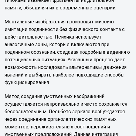
Гипокамп извлекает фрагменты из длительной
памяти, объединяя их в современные сценарии.
Ментальные изображения производят миссию
имитации подлинности без физического контакта с
действительностью. Психика использует
аналогичные зоны, которые включаются при
подлинном осознании, создавая подробные видения о
потенциальных ситуациях. Указанный процесс дает
возможность исследовать альтернативы движения
явлений и выбирать наиболее подходящие способы
функционирования.
Метод создания умственных изображений
осуществляется непроизвольно и часто сохраняется
бессознательным. Леонбетс зеркало возбуждается
через соединение органолептических памятных
моментов, переживательных соотношений и
умственных предположений. Данная интеграция