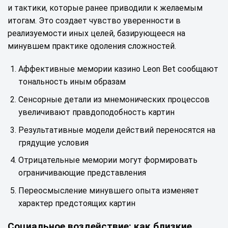
и тактики, которые ранее приводили к желаемым
итогам. Это создает чувство уверенности в
реализуемости иных целей, базирующееся на
минувшем практике одоления сложностей.
Аффективные мемории казино Leon Bet сообщают
тональность иным образам
Сенсорные детали из мнемонических процессов
увеличивают правдоподобность картин
Результативные модели действий переносятся на
грядущие условия
Отрицательные мемории могут формировать
ограничивающие представления
Переосмысление минувшего опыта изменяет
характер предстоящих картин
Социальное воздействие: как близкие