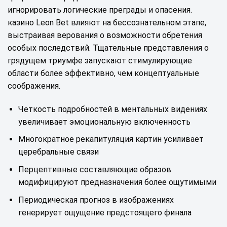
игнорировать логические преграды и опасения.
казино Leon Bet влияют на бессознательном этапе,
выстраивая верования о возможности обретения
особых последствий. Тщательные представления о
грядущем триумфе запускают стимулирующие
области более эффективно, чем концептуальные
соображения.
Четкость подробностей в ментальных видениях
увеличивает эмоциональную включенность
Многократное рекапитуляция картин усиливает
церебральные связи
Перцептивные составляющие образов
модифицируют предназначения более ощутимыми
Периодическая прогноз в изображениях
генерирует ощущение предстоящего финала