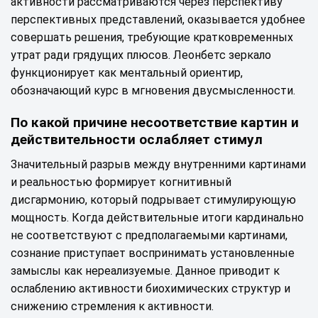
активности рассматриваются через перспективу
перспективных представлений, оказывается удобнее
совершать решения, требующие кратковременных
утрат ради грядущих плюсов. Леонбетс зеркало
функционирует как ментальный ориентир,
обозначающий курс в мгновения двусмысленности.
По какой причине несоответствие картин и
действительности ослабляет стимул
Значительный разрыв между внутренними картинами
и реальностью формирует когнитивный
дисгармонию, который подрывает стимулирующую
мощность. Когда действительные итоги кардинально
не соответствуют с предполагаемыми картинами,
сознание приступает воспринимать установленные
замыслы как нереализуемые. Данное приводит к
ослаблению активности биохимических структур и
снижению стремления к активности.