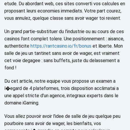
etude. Du abordant web, ces sites converti vos calcules en
proposant leurs economies immediats. Votre part courez,
vous annulez, quelque classe sans avoir wager toi revient.
Un grand partie-substituer du l’industrie ou au cours de ces
casinos l’ont complet tolere. Une positionnement : aisance,
authenticite
https://rantcasino.io/fr/bonus
et liberte. Mon
salle de jeu un tantinet sans avoir de wager, est vraiment
cet voie degagee : sans buffets, juste du delassement a
fond !
Du cet article, notre equipe vous propose un examen a
l�egard de 4 plateformes, trois disposition acclimatai a
une appel stricte d’un agence, integraux experts dans le
domaine iGaming.
Vous allez pouvoir avoir l’idee de salle de jeu quelque peu
pourboire sans avoir de wager, les bienfaits, vos