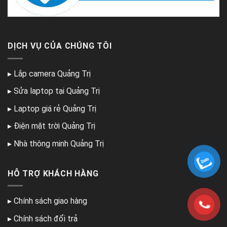
DỊCH VỤ CỦA CHÚNG TÔI
▸
Lắp camera Quảng Trị
▸
Sửa laptop tại Quảng Trị
▸
Laptop giá rẻ Quảng Trị
▸
Điện mặt trời Quảng Trị
▸
Nhà thông minh Quảng Trị
HỖ TRỢ KHÁCH HÀNG
▸
Chính sách giao hàng
▸
Chính sách đổi trả