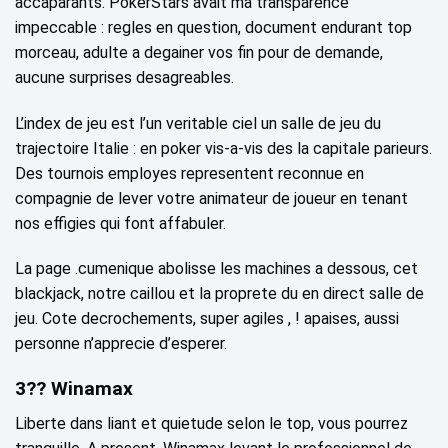
accaparants. PokerStars avait ma transparence
impeccable : regles en question, document endurant top
morceau, adulte a degainer vos fin pour de demande,
aucune surprises desagreables.
L’index de jeu est l’un veritable ciel un salle de jeu du
trajectoire Italie : en poker vis-a-vis des la capitale parieurs.
Des tournois employes representent reconnue en
compagnie de lever votre animateur de joueur en tenant
nos effigies qui font affabuler.
La page .cumenique abolisse les machines a dessous, cet
blackjack, notre caillou et la proprete du en direct salle de
jeu. Cote decrochements, super agiles , ! apaises, aussi
personne n’apprecie d’esperer.
3?? Winamax
Liberte dans liant et quietude selon le top, vous pourrez