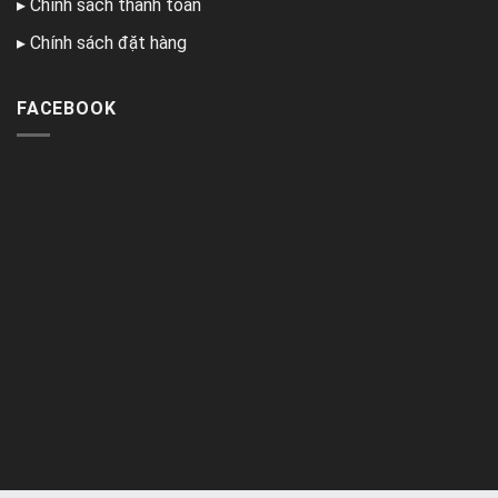
▸
Chính sách thanh toán
▸
Chính sách đặt hàng
FACEBOOK