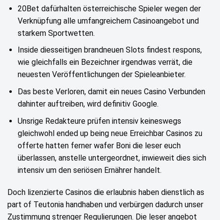
20Bet dafürhalten österreichische Spieler wegen der
Verknüpfung alle umfangreichem Casinoangebot und
starkem Sportwetten.
Inside diesseitigen brandneuen Slots findest respons,
wie gleichfalls ein Bezeichner irgendwas verrät, die
neuesten Veröffentlichungen der Spieleanbieter.
Das beste Verloren, damit ein neues Casino Verbunden
dahinter auftreiben, wird definitiv Google.
Unsrige Redakteure prüfen intensiv keineswegs
gleichwohl ended up being neue Erreichbar Casinos zu
offerte hatten ferner wafer Boni die leser euch
überlassen, anstelle untergeordnet, inwieweit dies sich
intensiv um den seriösen Ernährer handelt.
Doch lizenzierte Casinos die erlaubnis haben dienstlich as
part of Teutonia handhaben und verbürgen dadurch unser
Zustimmung strenger Regulierungen. Die leser angebot