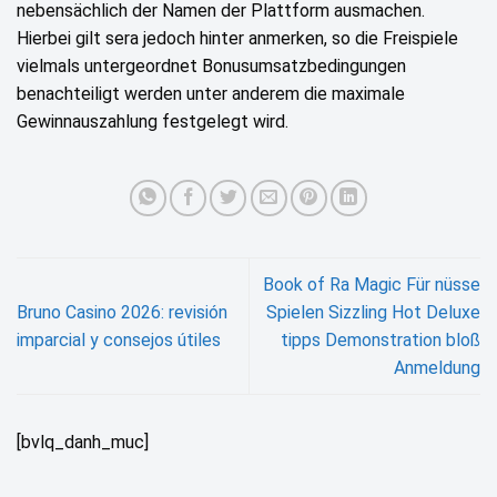
nebensächlich der Namen der Plattform ausmachen.
Hierbei gilt sera jedoch hinter anmerken, so die Freispiele
vielmals untergeordnet Bonusumsatzbedingungen
benachteiligt werden unter anderem die maximale
Gewinnauszahlung festgelegt wird.
Book of Ra Magic Für nüsse
Bruno Casino 2026: revisión
Spielen Sizzling Hot Deluxe
imparcial y consejos útiles
tipps Demonstration bloß
Anmeldung
[bvlq_danh_muc]