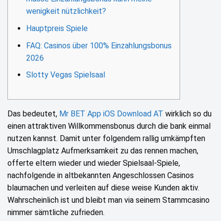
wenigkeit nützlichkeit?
Hauptpreis Spiele
FAQ: Casinos über 100% Einzahlungsbonus
2026
Slotty Vegas Spielsaal
Das bedeutet,
Mr BET App iOS Download AT
wirklich so du
einen attraktiven Willkommensbonus durch die bank einmal
nutzen kannst. Damit unter folgendem rallig umkämpften
Umschlagplatz Aufmerksamkeit zu das rennen machen,
offerte eltern wieder und wieder Spielsaal-Spiele,
nachfolgende in altbekannten Angeschlossen Casinos
blaumachen und verleiten auf diese weise Kunden aktiv.
Wahrscheinlich ist und bleibt man via seinem Stammcasino
nimmer sämtliche zufrieden.