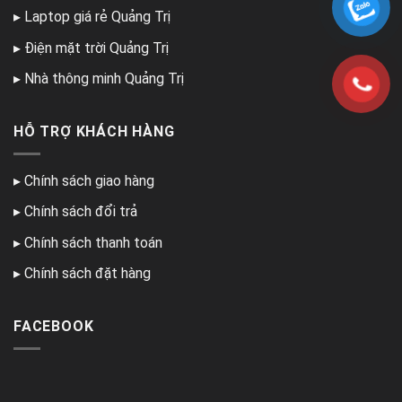
▸
Laptop giá rẻ Quảng Trị
▸
Điện mặt trời Quảng Trị
▸
Nhà thông minh Quảng Trị
HỖ TRỢ KHÁCH HÀNG
▸
Chính sách giao hàng
▸
Chính sách đổi trả
▸
Chính sách thanh toán
▸
Chính sách đặt hàng
FACEBOOK