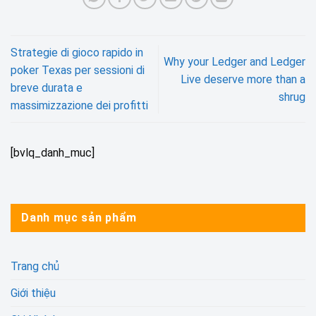
Strategie di gioco rapido in
Why your Ledger and Ledger
poker Texas per sessioni di
Live deserve more than a
breve durata e
shrug
massimizzazione dei profitti
[bvlq_danh_muc]
Danh mục sản phẩm
Trang chủ
Giới thiệu