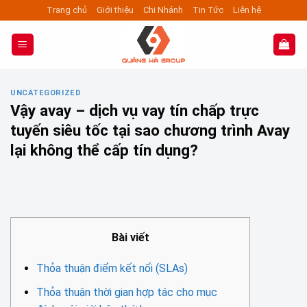
Skip
Trang chủ
Giới thiệu
Chi Nhánh
Tin Tức
Liên hệ
to
content
UNCATEGORIZED
Vậy avay – dịch vụ vay tín chấp trực
tuyến siêu tốc tại sao chương trình Avay
lại không thể cấp tín dụng?
Bài viết
Thỏa thuận điểm kết nối (SLAs)
Thỏa thuận thời gian hợp tác cho mục