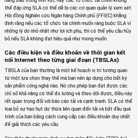
hàng đầu trong lĩnh vực này. Các tổ chức tài chính không
thể đáp ứng SLA có thể dễ bị các cơ quan quản lý xem xét.
Hội đồng Nghiên cứu Ngân hàng Chính phủ (FFIEC) khẳng
định rằng nếu các tổ chức tài chính muốn ràng buộc SLA vì
những lý do nhỏ nhặt như lợi ích phụ, thì có thể yêu cầu hủy
bỏ nếu SLA không đạt hiệu quả như mong muốn.
Các điều kiện và điều khoản về thời gian kết
nối Internet theo từng giai đoạn (TBSLAs)
TBSLA của bạn thường là một kế hoạch vị trí tương quan
từ một lựa chọn thay thế mà bạn nên áp dụng cho bất kỳ
sản phẩm công nghệ nào. Nó cho phép bạn đạt được các
chỉ số khả năng có thể đo lường và theo dõi được, điều này
rất quan trọng đối với báo cáo tải và cạnh tranh. SLA có thể
loại bỏ sự hao hụt dư thừa liên quan đến tải và bắt đầu quá
trình của bạn bằng cách cung cấp các điều khoản duy nhất
để giải thích các yêu cầu.