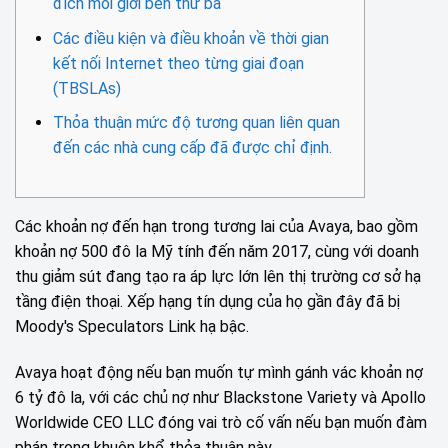
đích môi giới bên thứ ba
Các điều kiện và điều khoản về thời gian
kết nối Internet theo từng giai đoạn
(TBSLAs)
Thỏa thuận mức độ tương quan liên quan
đến các nhà cung cấp đã được chỉ định.
Các khoản nợ đến hạn trong tương lai của Avaya, bao gồm
khoản nợ 500 đô la Mỹ tính đến năm 2017, cùng với doanh
thu giảm sút đang tạo ra áp lực lớn lên thị trường cơ sở hạ
tầng điện thoại.
Xếp hạng tín dụng của họ gần đây đã bị
Moody's Speculators Link hạ bậc.
Avaya hoạt động nếu bạn muốn tự mình gánh vác khoản nợ
6 tỷ đô la, với các chủ nợ như Blackstone Variety và Apollo
Worldwide CEO LLC đóng vai trò cố vấn nếu bạn muốn đàm
phán trong khuôn khổ thỏa thuận này.