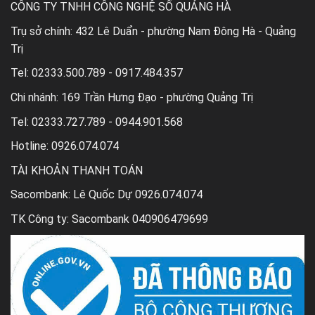
CÔNG TY TNHH CÔNG NGHỆ SỐ QUẢNG HÀ
Trụ sở chính:
432 Lê Duẩn - phường Nam Đông Hà - Quảng
Trị
Tel:
02333.500.789 - 0917.484.357
Chi nhánh:
169 Trần Hưng Đạo - phường Quảng Trị
Tel:
02333.727.789 - 0944.901.568
Hotline: 0926.074.074
TÀI KHOẢN THANH TOÁN
Sacombank: Lê Quốc Dự 0926.074.074
TK Công ty: Sacombank 040906479699