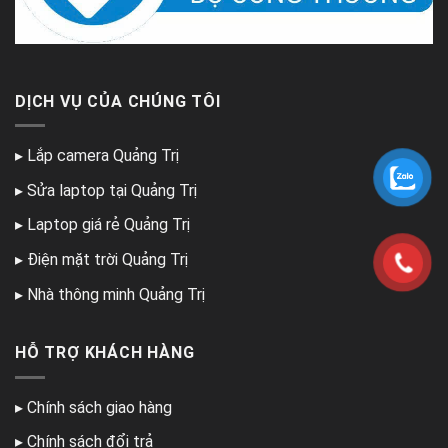
DỊCH VỤ CỦA CHÚNG TÔI
▸
Lắp camera Quảng Trị
▸
Sửa laptop tại Quảng Trị
▸
Laptop giá rẻ Quảng Trị
▸
Điện mặt trời Quảng Trị
▸
Nhà thông minh Quảng Trị
HỖ TRỢ KHÁCH HÀNG
▸
Chính sách giao hàng
▸
Chính sách đổi trả