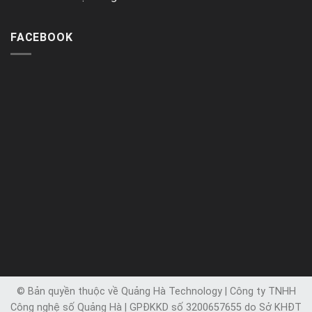
FACEBOOK
© Bản quyền thuộc về Quảng Hà Technology | Công ty TNHH
Công nghệ số Quảng Hà | GPĐKKD số 3200657655 do Sở KHĐT