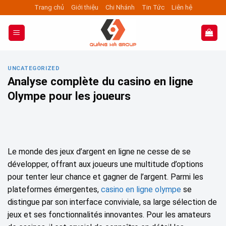
Skip
Trang chủ
Giới thiệu
Chi Nhánh
Tin Tức
Liên hệ
to
content
UNCATEGORIZED
Analyse complète du casino en ligne
Olympe pour les joueurs
Le monde des jeux d’argent en ligne ne cesse de se
développer, offrant aux joueurs une multitude d’options
pour tenter leur chance et gagner de l’argent. Parmi les
plateformes émergentes,
casino en ligne olympe
se
distingue par son interface conviviale, sa large sélection de
jeux et ses fonctionnalités innovantes. Pour les amateurs