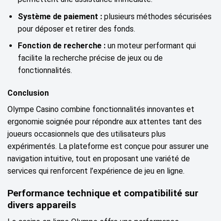
Système de paiement :
plusieurs méthodes sécurisées
pour déposer et retirer des fonds.
Fonction de recherche :
un moteur performant qui
facilite la recherche précise de jeux ou de
fonctionnalités.
Conclusion
Olympe Casino combine fonctionnalités innovantes et
ergonomie soignée pour répondre aux attentes tant des
joueurs occasionnels que des utilisateurs plus
expérimentés. La plateforme est conçue pour assurer une
navigation intuitive, tout en proposant une variété de
services qui renforcent l’expérience de jeu en ligne.
Performance technique et compatibilité sur
divers appareils