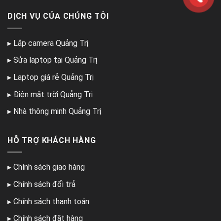
DỊCH VỤ CỦA CHÚNG TÔI
▸
Lắp camera Quảng Trị
▸
Sửa laptop tại Quảng Trị
▸
Laptop giá rẻ Quảng Trị
▸
Điện mặt trời Quảng Trị
▸
Nhà thông minh Quảng Trị
HỖ TRỢ KHÁCH HÀNG
▸
Chính sách giao hàng
▸
Chính sách đổi trả
▸
Chính sách thanh toán
▸
Chính sách đặt hàng