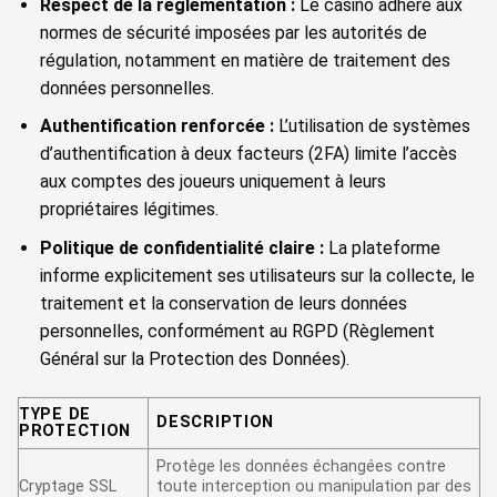
Respect de la réglementation :
Le casino adhère aux
normes de sécurité imposées par les autorités de
régulation, notamment en matière de traitement des
données personnelles.
Authentification renforcée :
L’utilisation de systèmes
d’authentification à deux facteurs (2FA) limite l’accès
aux comptes des joueurs uniquement à leurs
propriétaires légitimes.
Politique de confidentialité claire :
La plateforme
informe explicitement ses utilisateurs sur la collecte, le
traitement et la conservation de leurs données
personnelles, conformément au RGPD (Règlement
Général sur la Protection des Données).
TYPE DE
DESCRIPTION
PROTECTION
Protège les données échangées contre
Cryptage SSL
toute interception ou manipulation par des