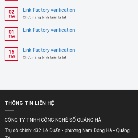
Link
Factory
Link Factory verification
02
verification
Th6
ở
Chức năng bình luận bị tắt
Link
Factory
Link Factory verification
01
verification
Th6
Link Factory verification
16
Th5
ở
Chức năng bình luận bị tắt
Link
Factory
verification
THÔNG TIN LIÊN HỆ
CÔNG TY TNHH CÔNG NGHỆ SỐ QUẢNG HÀ
Trụ sở chính:
432 Lê Duẩn - phường Nam Đông Hà - Quảng