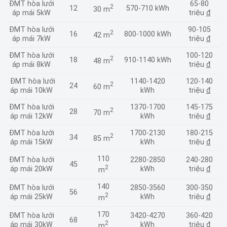
ĐMT hòa lưới
65-80
2
12
570-710 kWh
30 m
áp mái 5kW
triệu
đ
ĐMT hòa lưới
90-105
2
16
800-1000 kWh
42 m
áp mái 7kW
triệu
đ
ĐMT hòa lưới
100-120
2
18
910-1140 kWh
48 m
áp mái 8kW
triệu
đ
ĐMT hòa lưới
1140-1420
120-140
2
24
60 m
áp mái 10kW
kWh
triệu
đ
ĐMT hòa lưới
1370-1700
145-175
2
28
70 m
áp mái 12kW
kWh
triệu
đ
ĐMT hòa lưới
1700-2130
180-215
2
34
85 m
áp mái 15kW
kWh
triệu
đ
110
ĐMT hòa lưới
2280-2850
240-280
45
2
áp mái 20kW
kWh
triệu
đ
m
140
ĐMT hòa lưới
2850-3560
300-350
56
2
áp mái 25kW
kWh
triệu
đ
m
170
ĐMT hòa lưới
3420-4270
360-420
68
2
áp mái 30kW
kWh
triệu
đ
m