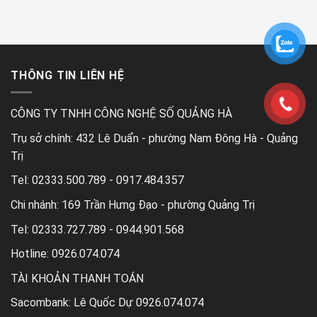
verification
THÔNG TIN LIÊN HỆ
CÔNG TY TNHH CÔNG NGHỆ SỐ QUẢNG HÀ
Trụ sở chính:
432 Lê Duẩn - phường Nam Đông Hà - Quảng
Trị
Tel:
02333.500.789 - 0917.484.357
Chi nhánh:
169 Trần Hưng Đạo - phường Quảng Trị
Tel:
02333.727.789 - 0944.901.568
Hotline: 0926.074.074
TÀI KHOẢN THANH TOÁN
Sacombank: Lê Quốc Dự 0926.074.074