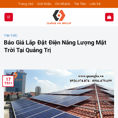
Skip
Trang chủ
Giới thiệu
Chi Nhánh
Tin Tức
Liên hệ
to
content
TIN TỨC
Báo Giá Lắp Đặt Điện Năng Lượng Mặt
Trời Tại Quảng Trị
17
Th11