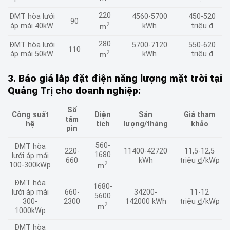
220
ĐMT hòa lưới
4560-5700
450-520
90
2
áp mái 40kW
kWh
triệu
đ
m
280
ĐMT hòa lưới
5700-7120
550-620
110
2
áp mái 50kW
kWh
triệu
đ
m
3. Báo giá lắp đặt điện năng lượng mặt trời tại
Quảng Trị cho doanh nghiệp:
Số
Công suất
Diện
Sản
Giá tham
tấm
hệ
tích
lượng/tháng
khảo
pin
560-
ĐMT hòa
220-
11400-42720
11,5-12,5
1680
lưới áp mái
660
kWh
triệu
đ
/kWp
2
100-300kWp
m
ĐMT hòa
1680-
lưới áp mái
660-
34200-
11-12
5600
300-
2300
142000 kWh
triệu
đ
/kWp
2
m
1000kWp
ĐMT hòa