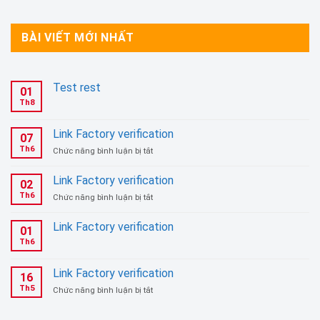
BÀI VIẾT MỚI NHẤT
Test rest
01
Th8
Link Factory verification
07
Th6
ở
Chức năng bình luận bị tắt
Link
Factory
Link Factory verification
02
verification
Th6
ở
Chức năng bình luận bị tắt
Link
Factory
Link Factory verification
01
verification
Th6
Link Factory verification
16
Th5
ở
Chức năng bình luận bị tắt
Link
Factory