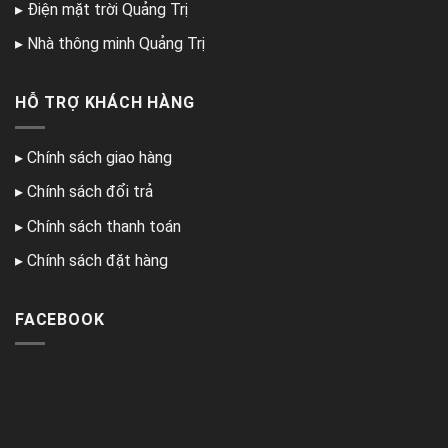
▸
Điện mặt trời Quảng Trị
▸
Nhà thông minh Quảng Trị
HỖ TRỢ KHÁCH HÀNG
▸
Chính sách giao hàng
▸
Chính sách đổi trả
▸
Chính sách thanh toán
▸
Chính sách đặt hàng
FACEBOOK