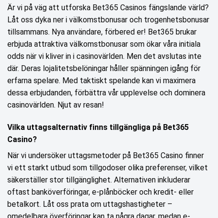
Är vi på väg att utforska Bet365 Casinos fängslande värld?
Låt oss dyka ner i välkomstbonusar och trogenhetsbonusar
tillsammans. Nya användare, förbered er! Bet365 brukar
erbjuda attraktiva välkomstbonusar som ökar våra initiala
odds när vi kliver in i casinovärlden. Men det avslutas inte
där. Deras lojalitetsbelöningar håller spänningen igång för
erfarna spelare. Med taktiskt spelande kan vi maximera
dessa erbjudanden, förbättra vår upplevelse och dominera
casinovärlden. Njut av resan!
Vilka uttagsalternativ finns tillgängliga på Bet365
Casino?
När vi undersöker uttagsmetoder på Bet365 Casino finner
vi ett starkt utbud som tillgodoser olika preferenser, vilket
säkerställer stor tillgänglighet. Alternativen inkluderar
oftast banköverföringar, e-plånböcker och kredit- eller
betalkort. Låt oss prata om uttagshastigheter –
omedelbara överföringar kan ta några dagar, medan e-