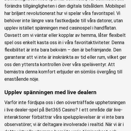
förändra tillgängligheten i den digitala tidsåldern. Mobilspel
har briljant revolutionerat hur vi spelar våra favoritspel. Vi
behöver inte längre vara fastkedjade till våra datorer, utan
upplev istället spänningen med casinospel i handflatan.
Oavsett om vi väntar eller kopplar av hemma, låter flexibelt
spel oss enkelt kasta oss in i våra favoritaktiviteter. Denna
flexibilitet är inte bara bekväm – den är befrämjande. Den
garanterar att vi inte är inskränkta av tid eller rum, vilket ger
oss den yttersta kontrollen över våra speläventyr. Att
bemästra denna komfort erbjuder en sömlös övergång till
enastående nöje.
Upplev spänningen med live dealern
Varför inte fördjupa oss i den oöverträffade upphetsningen
i live dealer-spel på Bet365 Casino? I ett område där live-
interaktioner förbättrar våra spelupplevelser är vi inte bara
observatörer; vi är deltagare involverade i realtid. När vi är i