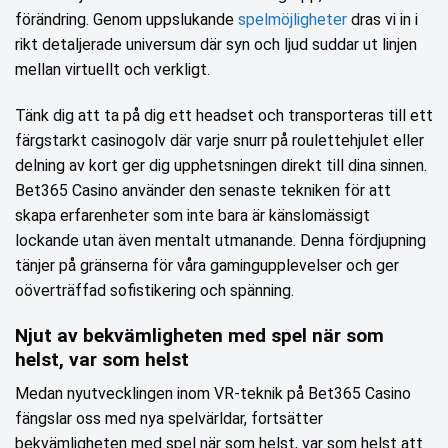
förändring. Genom uppslukande
spelmöjligheter
dras vi in i
rikt detaljerade universum där syn och ljud suddar ut linjen
mellan virtuellt och verkligt.
Tänk dig att ta på dig ett headset och transporteras till ett
färgstarkt casinogolv där varje snurr på roulettehjulet eller
delning av kort ger dig upphetsningen direkt till dina sinnen.
Bet365 Casino använder den senaste tekniken för att
skapa erfarenheter som inte bara är känslomässigt
lockande utan även mentalt utmanande. Denna fördjupning
tänjer på gränserna för våra gamingupplevelser och ger
oöverträffad sofistikering och spänning.
Njut av bekvämligheten med spel när som
helst, var som helst
Medan nyutvecklingen inom VR-teknik på Bet365 Casino
fängslar oss med nya spelvärldar, fortsätter
bekvämligheten med spel när som helst, var som helst att