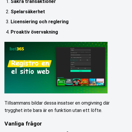
Säkra transaktioner
Spelarsäkerhet
Licensiering och reglering
Proaktiv övervakning
Tillsammans bildar dessa insatser en omgivning där
trygghet inte bara är en funktion utan ett löfte.
Vanliga frågor