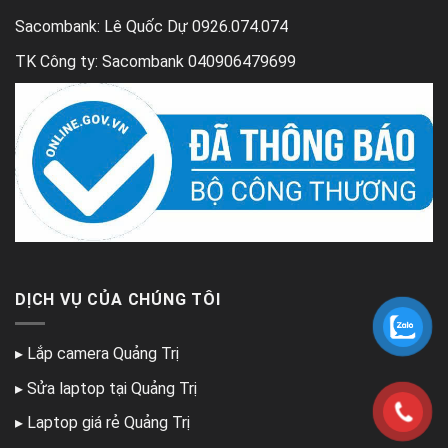
Sacombank: Lê Quốc Dự 0926.074.074
TK Công ty: Sacombank 040906479699
DỊCH VỤ CỦA CHÚNG TÔI
▸
Lắp camera Quảng Trị
▸
Sửa laptop tại Quảng Trị
▸
Laptop giá rẻ Quảng Trị