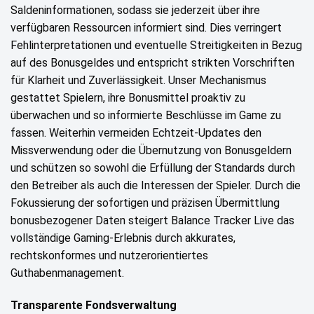
Saldeninformationen, sodass sie jederzeit über ihre
verfügbaren Ressourcen informiert sind. Dies verringert
Fehlinterpretationen und eventuelle Streitigkeiten in Bezug
auf des Bonusgeldes und entspricht strikten Vorschriften
für Klarheit und Zuverlässigkeit. Unser Mechanismus
gestattet Spielern, ihre Bonusmittel proaktiv zu
überwachen und so informierte Beschlüsse im Game zu
fassen. Weiterhin vermeiden Echtzeit-Updates den
Missverwendung oder die Übernutzung von Bonusgeldern
und schützen so sowohl die Erfüllung der Standards durch
den Betreiber als auch die Interessen der Spieler. Durch die
Fokussierung der sofortigen und präzisen Übermittlung
bonusbezogener Daten steigert Balance Tracker Live das
vollständige Gaming-Erlebnis durch akkurates,
rechtskonformes und nutzerorientiertes
Guthabenmanagement.
Transparente Fondsverwaltung