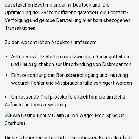
gesetzlichen Bestimmungen in Deutschland. Die
Optimierung der Systemeffizienz garantiert die Echtzeit-
Verfolgung und genaue Darstellung aller bonusbezogenen
Transaktionen.
Zu den wesentlichen Aspekten umfassen:
Automatisierte Abstimmung zwischen Bonusguthaben
und Hauptguthaben zur Unterbindung von Diskrepanzen.
Echtzeitprüfung der Bonusberechtigung und -nutzung,
wodurch Fehler und Missbrauchsfälle verringert werden.
Umfassende Prüfprotokolle erleichtern die amtliche
Aufsicht und Verantwortung.
Diese Integration unterstützt ein robustes Kontrollumfeld,