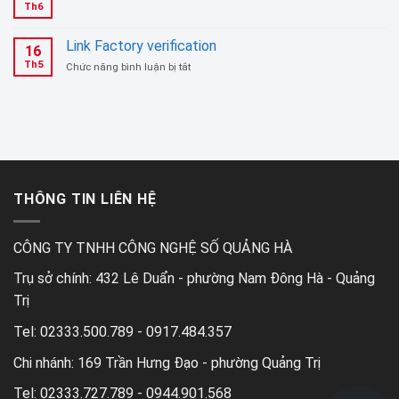
Th6
Link Factory verification
16
Th5
ở
Chức năng bình luận bị tắt
Link
Factory
verification
THÔNG TIN LIÊN HỆ
CÔNG TY TNHH CÔNG NGHỆ SỐ QUẢNG HÀ
Trụ sở chính:
432 Lê Duẩn - phường Nam Đông Hà - Quảng
Trị
Tel:
02333.500.789 - 0917.484.357
Chi nhánh:
169 Trần Hưng Đạo - phường Quảng Trị
Tel:
02333.727.789 - 0944.901.568