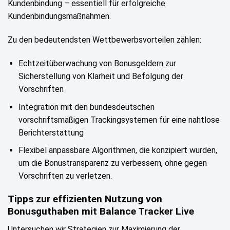
Kundenbindung – essentiell für erfolgreiche
Kundenbindungsmaßnahmen.
Zu den bedeutendsten Wettbewerbsvorteilen zählen:
Echtzeitüberwachung von Bonusgeldern zur
Sicherstellung von Klarheit und Befolgung der
Vorschriften
Integration mit den bundesdeutschen
vorschriftsmäßigen Trackingsystemen für eine nahtlose
Berichterstattung
Flexibel anpassbare Algorithmen, die konzipiert wurden,
um die Bonustransparenz zu verbessern, ohne gegen
Vorschriften zu verletzen.
Tipps zur effizienten Nutzung von
Bonusguthaben mit Balance Tracker Live
Untersuchen wir Strategien zur Maximierung der