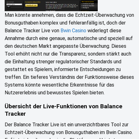
Man könnte annehmen, dass die Echtzeit-Überwachung von
Bonusguthaben komplex und fehleranfällig ist, doch der
Balance Tracker Live von
Bwin Casino
widerlegt diese
Annahme durch eine genaue, automatische und speziell auf
den deutschen Markt angepasste Überwachung. Dieses
Tool erhöht nicht nur die Transparenz, sondern stärkt auch
die Einhaltung strenger regulatorischer Standards und
gestattet es Spielern, informierte Entscheidungen zu
treffen. Ein tieferes Verständnis der Funktionsweise dieses
Systems könnte wesentliche Erkenntnisse für das
Nutzererlebnis und bewusstes Spielen bieten.
Übersicht der Live-Funktionen von Balance
Tracker
Der Balance Tracker Live ist ein unverzichtbares Tool zur
Echtzeit-Überwachung von Bonusguthaben im Bwin Casino.