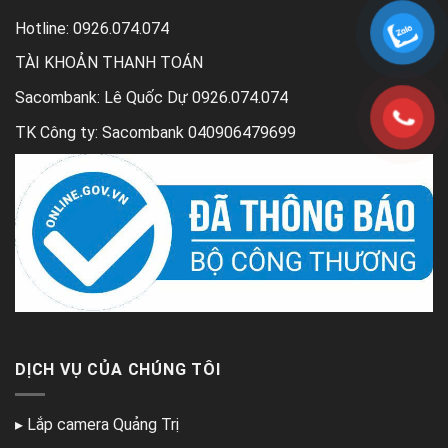
Hotline: 0926.074.074
TÀI KHOẢN THANH TOÁN
Sacombank: Lê Quốc Dự 0926.074.074
TK Công ty: Sacombank 040906479699
DỊCH VỤ CỦA CHÚNG TÔI
▸
Lắp camera Quảng Trị