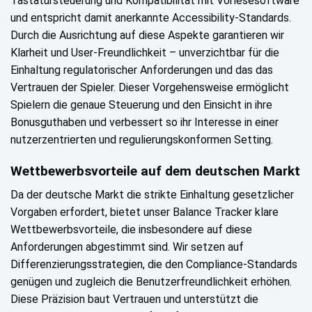
Tastatursteuerung und Kompatibilität mit Vorlesesoftware
und entspricht damit anerkannte Accessibility-Standards.
Durch die Ausrichtung auf diese Aspekte garantieren wir
Klarheit und User-Freundlichkeit – unverzichtbar für die
Einhaltung regulatorischer Anforderungen und das das
Vertrauen der Spieler. Dieser Vorgehensweise ermöglicht
Spielern die genaue Steuerung und den Einsicht in ihre
Bonusguthaben und verbessert so ihr Interesse in einer
nutzerzentrierten und regulierungskonformen Setting.
Wettbewerbsvorteile auf dem deutschen Markt
Da der deutsche Markt die strikte Einhaltung gesetzlicher
Vorgaben erfordert, bietet unser Balance Tracker klare
Wettbewerbsvorteile, die insbesondere auf diese
Anforderungen abgestimmt sind. Wir setzen auf
Differenzierungsstrategien, die den Compliance-Standards
genügen und zugleich die Benutzerfreundlichkeit erhöhen.
Diese Präzision baut Vertrauen und unterstützt die