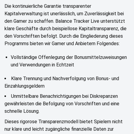
Die kontinuierliche Garantie transparenter
Kapitalverwaltung ist unerlässlich, um Zuverlässigkeit bei
den Gamer zu schaffen. Balance Tracker Live unterstützt
klare Geschäfte durch beispiellose Kapitaltransparenz, die
den Vorschriften befolgt. Durch die Eingliederung dieses
Programms bieten wir Gamer und Anbietern Folgendes:
Vollständige Offenlegung der Bonusmittelzuweisungen
und Verwendungen in Echtzeit
Klare Trennung und Nachverfolgung von Bonus- und
Einzahlungsgeldern
Unmittelbare Benachrichtigungen bei Diskrepanzen
gewährleisten die Befolgung von Vorschriften und eine
schnelle Lösung.
Dieses rigorose Transparenzmodell bietet Spielern nicht
nur klare und leicht zugängliche finanzielle Daten zur