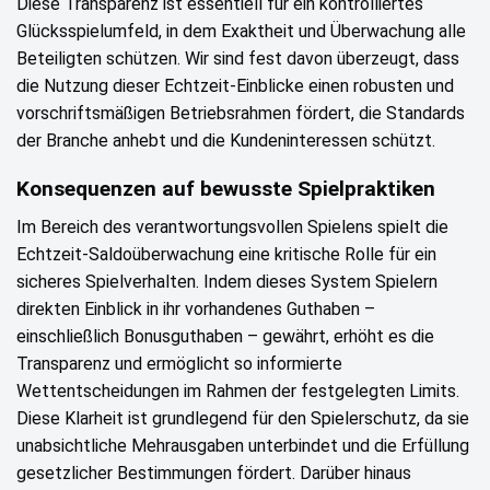
Diese Transparenz ist essentiell für ein kontrolliertes
Glücksspielumfeld, in dem Exaktheit und Überwachung alle
Beteiligten schützen. Wir sind fest davon überzeugt, dass
die Nutzung dieser Echtzeit-Einblicke einen robusten und
vorschriftsmäßigen Betriebsrahmen fördert, die Standards
der Branche anhebt und die Kundeninteressen schützt.
Konsequenzen auf bewusste Spielpraktiken
Im Bereich des verantwortungsvollen Spielens spielt die
Echtzeit-Saldoüberwachung eine kritische Rolle für ein
sicheres Spielverhalten. Indem dieses System Spielern
direkten Einblick in ihr vorhandenes Guthaben –
einschließlich Bonusguthaben – gewährt, erhöht es die
Transparenz und ermöglicht so informierte
Wettentscheidungen im Rahmen der festgelegten Limits.
Diese Klarheit ist grundlegend für den Spielerschutz, da sie
unabsichtliche Mehrausgaben unterbindet und die Erfüllung
gesetzlicher Bestimmungen fördert. Darüber hinaus