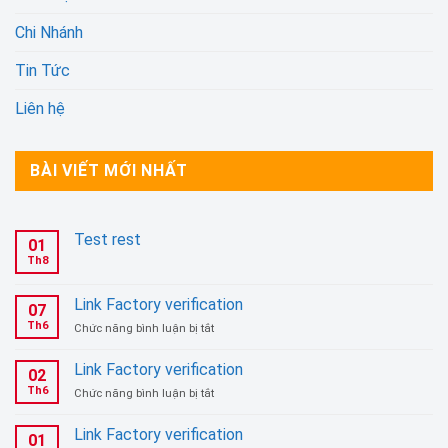
Chi Nhánh
Tin Tức
Liên hệ
BÀI VIẾT MỚI NHẤT
Test rest
01
Th8
Link Factory verification
07
Th6
ở
Chức năng bình luận bị tắt
Link
Factory
Link Factory verification
02
verification
Th6
ở
Chức năng bình luận bị tắt
Link
Factory
Link Factory verification
01
verification