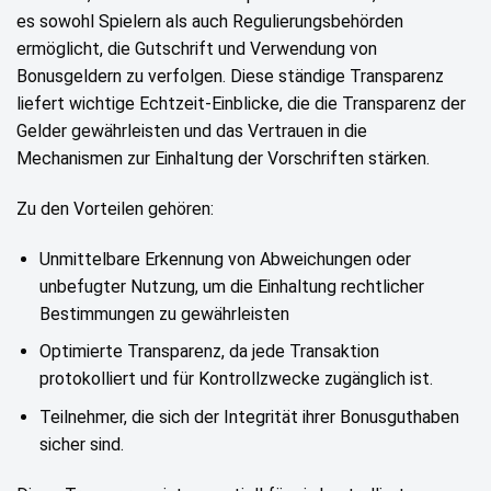
es sowohl Spielern als auch Regulierungsbehörden
ermöglicht, die Gutschrift und Verwendung von
Bonusgeldern zu verfolgen. Diese ständige Transparenz
liefert wichtige Echtzeit-Einblicke, die die Transparenz der
Gelder gewährleisten und das Vertrauen in die
Mechanismen zur Einhaltung der Vorschriften stärken.
Zu den Vorteilen gehören:
Unmittelbare Erkennung von Abweichungen oder
unbefugter Nutzung, um die Einhaltung rechtlicher
Bestimmungen zu gewährleisten
Optimierte Transparenz, da jede Transaktion
protokolliert und für Kontrollzwecke zugänglich ist.
Teilnehmer, die sich der Integrität ihrer Bonusguthaben
sicher sind.