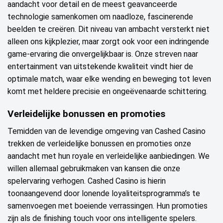
aandacht voor detail en de meest geavanceerde
technologie samenkomen om naadloze, fascinerende
beelden te creëren. Dit niveau van ambacht versterkt niet
alleen ons kijkplezier, maar zorgt ook voor een indringende
game-ervaring die onvergelijkbaar is. Onze streven naar
entertainment van uitstekende kwaliteit vindt hier de
optimale match, waar elke wending en beweging tot leven
komt met heldere precisie en ongeëvenaarde schittering.
Verleidelijke bonussen en promoties
Temidden van de levendige omgeving van Cashed Casino
trekken de verleidelijke bonussen en promoties onze
aandacht met hun royale en verleidelijke aanbiedingen. We
willen allemaal gebruikmaken van kansen die onze
spelervaring verhogen. Cashed Casino is hierin
toonaangevend door lonende loyaliteitsprogramma’s te
samenvoegen met boeiende verrassingen. Hun promoties
zijn als de finishing touch voor ons intelligente spelers.