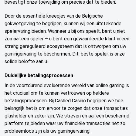
bevestigt onze toewijding om precies dat te bieden.
Door de essentiële kneepjes van de Belgische
gokwetgeving te begrijpen, kunnen wij een uitstekende
spelervaring bieden. Wanneer u bij ons speelt, bent u niet
zomaar een speler – u bent een gewaardeerde klant in een
streng gereguleerd ecosysteem dat is ontworpen om uw
gamingervaring te beschermen. Dit, beste speler, is onze
solide belofte aan u.
Duidelijke betalingsprocessen
In de voortdurend evoluerende wereld van online gaming is
het cruciaal om te kunnen vertrouwen op heldere
betalingsprocessen. Bij Cashed Casino begrijpen we hoe
belangrijk het is om ervoor te zorgen dat onze transacties
glashelder en zeker zijn. We streven ernaar een beschermd
platform te bieden waar uw financiële transacties net zo
probleemloos zijn als uw gamingervaring.