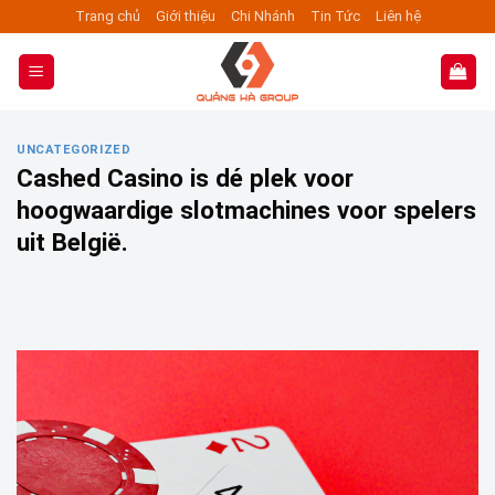
Skip
Trang chủ
Giới thiệu
Chi Nhánh
Tin Tức
Liên hệ
to
content
UNCATEGORIZED
Cashed Casino is dé plek voor
hoogwaardige slotmachines voor spelers
uit België.