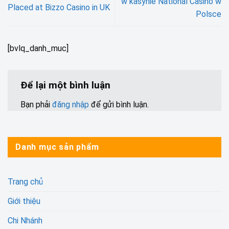
w kasynie National Casino w
Placed at Bizzo Casino in UK
Polsce
[bvlq_danh_muc]
Để lại một bình luận
Bạn phải
đăng nhập
để gửi bình luận.
Danh mục sản phẩm
Trang chủ
Giới thiệu
Chi Nhánh