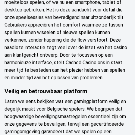
moeiteloos spelen, of we nu een smartphone, tablet of
desktop gebruiken. Het is deze aandacht voor detail die
onze speelsessies van bevredigend naar uitzonderlijk tilt.
Gebruikers appreciëren het comfort waarmee ze tussen
spellen kunnen wisselen of nieuwe spellen kunnen
verkennen, zonder hapering die de flow verstoort. Deze
naadloze interactie zegt veel over de inzet van het casino
aan klantgericht ontwerp. Door te focussen op een
harmonieuze interface, stelt Cashed Casino ons in staat
meer tijd te besteden aan het plezier hebben van spellen
en minder tijd aan het oplossen van problemen.
Veilig en betrouwbaar platform
Laten we eens bekijken wat een gamingplatform veilig en
degelijk maakt voor Belgische spelers. We begrijpen dat
hoogwaardige beveiligingsmaatregelen essentieel zijn om
onze gegevens te beveiligen, terwijl een gecertificeerde
gamingomgeving garandeert dat we spelen op een