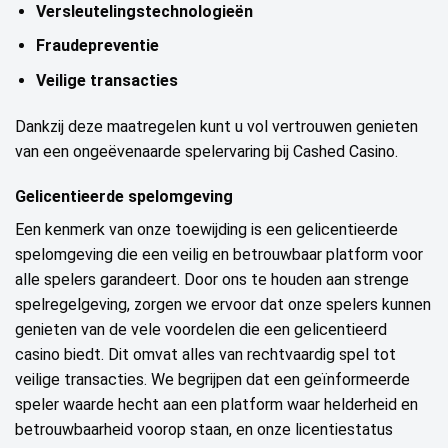
Versleutelingstechnologieën
Fraudepreventie
Veilige transacties
Dankzij deze maatregelen kunt u vol vertrouwen genieten
van een ongeëvenaarde spelervaring bij Cashed Casino.
Gelicentieerde spelomgeving
Een kenmerk van onze toewijding is een gelicentieerde
spelomgeving die een veilig en betrouwbaar platform voor
alle spelers garandeert. Door ons te houden aan strenge
spelregelgeving, zorgen we ervoor dat onze spelers kunnen
genieten van de vele voordelen die een gelicentieerd
casino biedt. Dit omvat alles van rechtvaardig spel tot
veilige transacties. We begrijpen dat een geïnformeerde
speler waarde hecht aan een platform waar helderheid en
betrouwbaarheid voorop staan, en onze licentiestatus