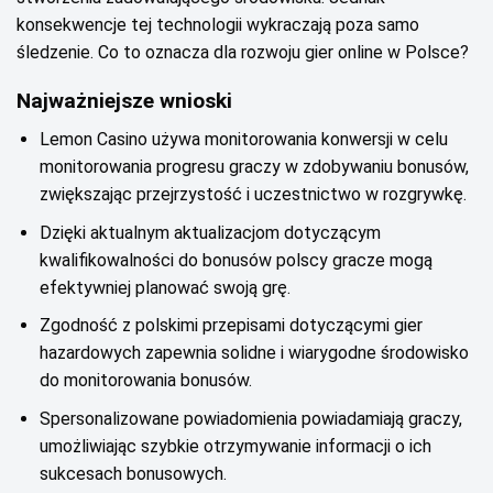
konsekwencje tej technologii wykraczają poza samo
śledzenie. Co to oznacza dla rozwoju gier online w Polsce?
Najważniejsze wnioski
Lemon Casino używa monitorowania konwersji w celu
monitorowania progresu graczy w zdobywaniu bonusów,
zwiększając przejrzystość i uczestnictwo w rozgrywkę.
Dzięki aktualnym aktualizacjom dotyczącym
kwalifikowalności do bonusów polscy gracze mogą
efektywniej planować swoją grę.
Zgodność z polskimi przepisami dotyczącymi gier
hazardowych zapewnia solidne i wiarygodne środowisko
do monitorowania bonusów.
Spersonalizowane powiadomienia powiadamiają graczy,
umożliwiając szybkie otrzymywanie informacji o ich
sukcesach bonusowych.