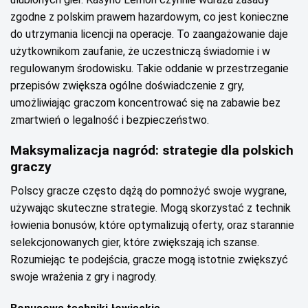
zgodne z polskim prawem hazardowym, co jest konieczne
do utrzymania licencji na operacje. To zaangażowanie daje
użytkownikom zaufanie, że uczestniczą świadomie i w
regulowanym środowisku. Takie oddanie w przestrzeganie
przepisów zwiększa ogólne doświadczenie z gry,
umożliwiając graczom koncentrować się na zabawie bez
zmartwień o legalność i bezpieczeństwo.
Maksymalizacja nagród: strategie dla polskich
graczy
Polscy gracze często dążą do pomnożyć swoje wygrane,
używając skuteczne strategie. Mogą skorzystać z technik
łowienia bonusów, które optymalizują oferty, oraz starannie
selekcjonowanych gier, które zwiększają ich szanse.
Rozumiejąc te podejścia, gracze mogą istotnie zwiększyć
swoje wrażenia z gry i nagrody.