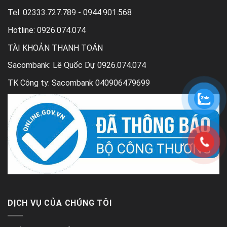
Tel:
02333.727.789 - 0944.901.568
Hotline: 0926.074.074
TÀI KHOẢN THANH TOÁN
Sacombank: Lê Quốc Dự 0926.074.074
TK Công ty: Sacombank 040906479699
DỊCH VỤ CỦA CHÚNG TÔI