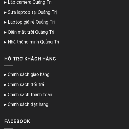
▸
Lắp camera Quảng Trị
▸
Sửa laptop tại Quảng Trị
▸
Laptop giá rẻ Quảng Trị
▸
Điện mặt trời Quảng Trị
▸
Nhà thông minh Quảng Trị
HỖ TRỢ KHÁCH HÀNG
▸
Chính sách giao hàng
▸
Chính sách đổi trả
▸
Chính sách thanh toán
▸
Chính sách đặt hàng
FACEBOOK