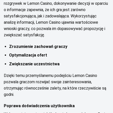
rozgrywek w Lemon Casino, dokonywanie decyzji w oparciu
o informacje zapewnia, że ich gra jest zarówno
satysfakcjonująca, jak i zadowalająca. Wykorzystując
analizę informacji, Lemon Casino ujawnia wartościowe
wnioski graczy, co pozwala im dopasowywać propozycję i
zwiększać satysfakcję.
Zrozumienie zachowań graczy
Optymalizacja ofert
Zwiększanie uczestnictwa
Dzięki temu przemyślanemu podejściu Lemon Casino
pozwala graczom rozwijać swoje zainteresowania,
otrzymując równocześnie zalety, na które rzeczywiście są
godni.
Poprawa doświadczenia użytkownika