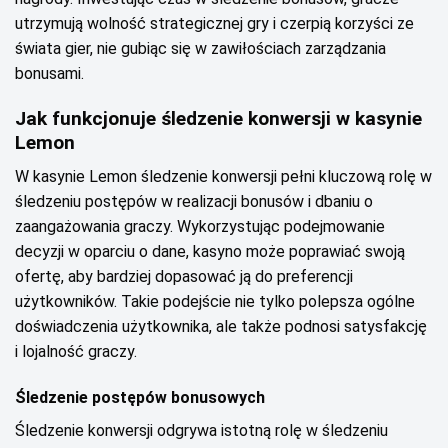
utrzymują wolność strategicznej gry i czerpią korzyści ze
świata gier, nie gubiąc się w zawiłościach zarządzania
bonusami.
Jak funkcjonuje śledzenie konwersji w kasynie
Lemon
W kasynie Lemon śledzenie konwersji pełni kluczową rolę w
śledzeniu postępów w realizacji bonusów i dbaniu o
zaangażowania graczy. Wykorzystując podejmowanie
decyzji w oparciu o dane, kasyno może poprawiać swoją
ofertę, aby bardziej dopasować ją do preferencji
użytkowników. Takie podejście nie tylko polepsza ogólne
doświadczenia użytkownika, ale także podnosi satysfakcję
i lojalność graczy.
Śledzenie postępów bonusowych
Śledzenie konwersji odgrywa istotną rolę w śledzeniu