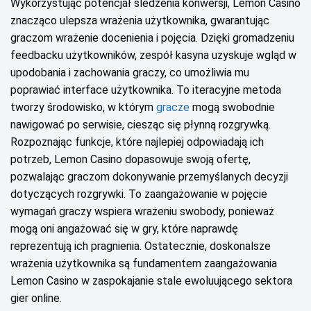
Wykorzystując potencjał śledzenia konwersji, Lemon Casino
znacząco ulepsza wrażenia użytkownika, gwarantując
graczom wrażenie docenienia i pojęcia. Dzięki gromadzeniu
feedbacku użytkowników, zespół kasyna uzyskuje wgląd w
upodobania i zachowania graczy, co umożliwia mu
poprawiać interface użytkownika. To iteracyjne metoda
tworzy środowisko, w którym
gracze
mogą swobodnie
nawigować po serwisie, ciesząc się płynną rozgrywką.
Rozpoznając funkcje, które najlepiej odpowiadają ich
potrzeb, Lemon Casino dopasowuje swoją ofertę,
pozwalając graczom dokonywanie przemyślanych decyzji
dotyczących rozgrywki. To zaangażowanie w pojęcie
wymagań graczy wspiera wrażeniu swobody, ponieważ
mogą oni angażować się w gry, które naprawdę
reprezentują ich pragnienia. Ostatecznie, doskonalsze
wrażenia użytkownika są fundamentem zaangażowania
Lemon Casino w zaspokajanie stale ewoluującego sektora
gier online.