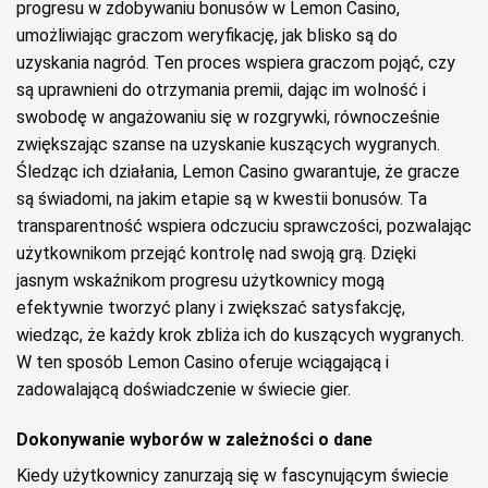
progresu w zdobywaniu bonusów w Lemon Casino,
umożliwiając graczom weryfikację, jak blisko są do
uzyskania nagród. Ten proces wspiera graczom pojąć, czy
są uprawnieni do otrzymania premii, dając im wolność i
swobodę w angażowaniu się w rozgrywki, równocześnie
zwiększając szanse na uzyskanie kuszących wygranych.
Śledząc ich działania, Lemon Casino gwarantuje, że gracze
są świadomi, na jakim etapie są w kwestii bonusów. Ta
transparentność wspiera odczuciu sprawczości, pozwalając
użytkownikom przejąć kontrolę nad swoją grą. Dzięki
jasnym wskaźnikom progresu użytkownicy mogą
efektywnie tworzyć plany i zwiększać satysfakcję,
wiedząc, że każdy krok zbliża ich do kuszących wygranych.
W ten sposób Lemon Casino oferuje wciągającą i
zadowalającą doświadczenie w świecie gier.
Dokonywanie wyborów w zależności o dane
Kiedy użytkownicy zanurzają się w fascynującym świecie