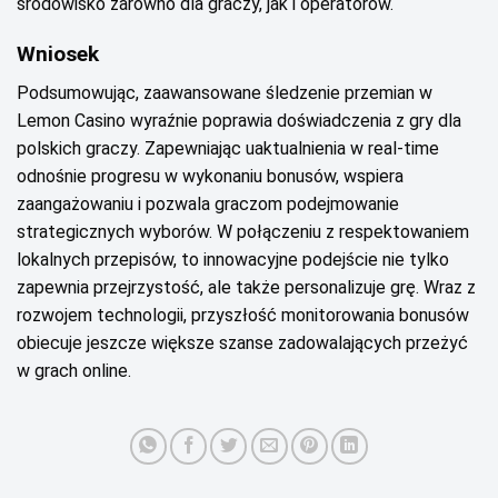
środowisko zarówno dla graczy, jak i operatorów.
Wniosek
Podsumowując, zaawansowane śledzenie przemian w
Lemon Casino wyraźnie poprawia doświadczenia z gry dla
polskich graczy. Zapewniając uaktualnienia w real-time
odnośnie progresu w wykonaniu bonusów, wspiera
zaangażowaniu i pozwala graczom podejmowanie
strategicznych wyborów. W połączeniu z respektowaniem
lokalnych przepisów, to innowacyjne podejście nie tylko
zapewnia przejrzystość, ale także personalizuje grę. Wraz z
rozwojem technologii, przyszłość monitorowania bonusów
obiecuje jeszcze większe szanse zadowalających przeżyć
w grach online.