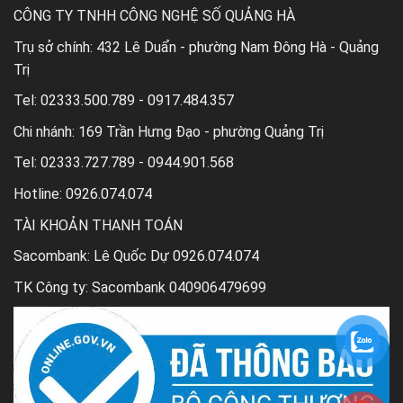
CÔNG TY TNHH CÔNG NGHỆ SỐ QUẢNG HÀ
Trụ sở chính:
432 Lê Duẩn - phường Nam Đông Hà - Quảng
Trị
Tel:
02333.500.789 - 0917.484.357
Chi nhánh:
169 Trần Hưng Đạo - phường Quảng Trị
Tel:
02333.727.789 - 0944.901.568
Hotline: 0926.074.074
TÀI KHOẢN THANH TOÁN
Sacombank: Lê Quốc Dự 0926.074.074
TK Công ty: Sacombank 040906479699