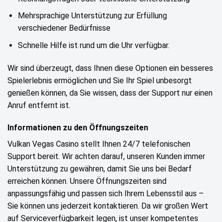
Mehrsprachige Unterstützung zur Erfüllung
verschiedener Bedürfnisse
Schnelle Hilfe ist rund um die Uhr verfügbar.
Wir sind überzeugt, dass Ihnen diese Optionen ein besseres
Spielerlebnis ermöglichen und Sie Ihr Spiel unbesorgt
genießen können, da Sie wissen, dass der Support nur einen
Anruf entfernt ist.
Informationen zu den Öffnungszeiten
Vulkan Vegas Casino stellt Ihnen 24/7 telefonischen
Support bereit. Wir achten darauf, unseren Kunden immer
Unterstützung zu gewähren, damit Sie uns bei Bedarf
erreichen können. Unsere Öffnungszeiten sind
anpassungsfähig und passen sich Ihrem Lebensstil aus –
Sie können uns jederzeit kontaktieren. Da wir großen Wert
auf Serviceverfügbarkeit legen, ist unser kompetentes