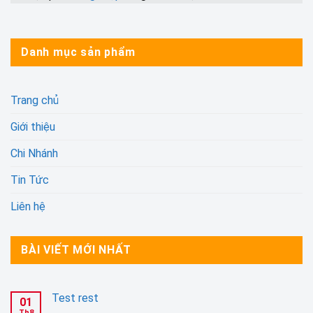
Danh mục sản phẩm
Trang chủ
Giới thiệu
Chi Nhánh
Tin Tức
Liên hệ
BÀI VIẾT MỚI NHẤT
Test rest
01
Th8