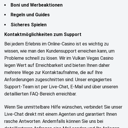
Boni und Werbeaktionen
Regeln und Guides
Sicheres Spielen
Kontaktmöglichkeiten zum Support
Bei jedem Erlebnis im Online-Casino ist es wichtig zu
wissen, wie man den Kundensupport erreichen kann, um
Probleme schnell zu lösen. Wir im Vulkan Vegas Casino
legen Wert auf Erreichbarkeit und bieten Ihnen daher
mehrere Wege zur Kontaktaufnahme, die auf Ihre
Anforderungen zugeschnitten sind. Unser engagiertes
Support-Team ist per Live-Chat, E-Mail und über unseren
detaillierten FAQ-Bereich erreichbar.
Wenn Sie unmittelbare Hilfe wünschen, verbindet Sie unser
Live-Chat direkt mit einem Agenten und garantiert Ihnen
rasche Antworten. Andernfalls können Sie uns bei