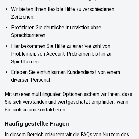
Wir bieten Ihnen flexible Hilfe zu verschiedenen
Zeitzonen.
Profitieren Sie deutliche Interaktion ohne
Sprachbarrieren.
Hier bekommen Sie Hilfe zu einer Vielzahl von
Problemen, von Account-Problemen bis hin zu
Spielthemen.
Erleben Sie einfühlsamen Kundendienst von einem
diversen Personal
Mit unseren multilingualen Optionen sichern wir Ihnen, dass
Sie sich verstanden und wertgeschätzt empfinden, wenn
Sie sich an uns kontaktieren.
Häufig gestellte Fragen
In diesem Bereich erläutern wir die FAQs von Nutzern des