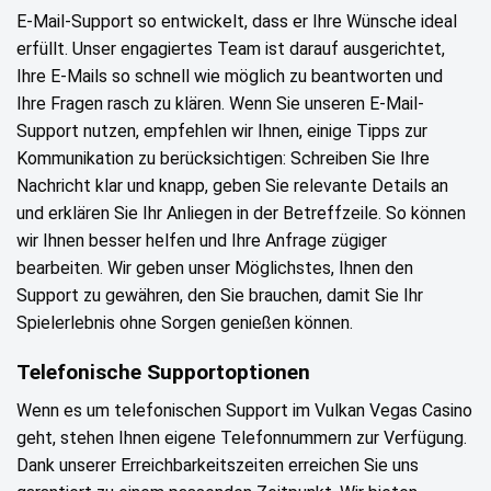
E-Mail-Support so entwickelt, dass er Ihre Wünsche ideal
erfüllt. Unser engagiertes Team ist darauf ausgerichtet,
Ihre E-Mails so schnell wie möglich zu beantworten und
Ihre Fragen rasch zu klären. Wenn Sie unseren E-Mail-
Support nutzen, empfehlen wir Ihnen, einige Tipps zur
Kommunikation zu berücksichtigen: Schreiben Sie Ihre
Nachricht klar und knapp, geben Sie relevante Details an
und erklären Sie Ihr Anliegen in der Betreffzeile. So können
wir Ihnen besser helfen und Ihre Anfrage zügiger
bearbeiten. Wir geben unser Möglichstes, Ihnen den
Support zu gewähren, den Sie brauchen, damit Sie Ihr
Spielerlebnis ohne Sorgen genießen können.
Telefonische Supportoptionen
Wenn es um telefonischen Support im Vulkan Vegas Casino
geht, stehen Ihnen eigene Telefonnummern zur Verfügung.
Dank unserer Erreichbarkeitszeiten erreichen Sie uns