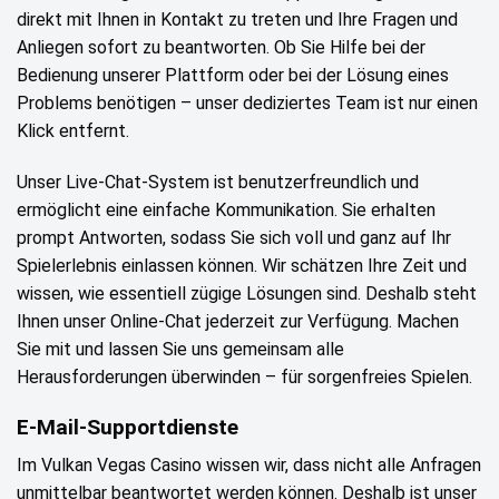
direkt mit Ihnen in Kontakt zu treten und Ihre Fragen und
Anliegen sofort zu beantworten. Ob Sie Hilfe bei der
Bedienung unserer Plattform oder bei der Lösung eines
Problems benötigen – unser dediziertes Team ist nur einen
Klick entfernt.
Unser Live-Chat-System ist benutzerfreundlich und
ermöglicht eine einfache Kommunikation. Sie erhalten
prompt Antworten, sodass Sie sich voll und ganz auf Ihr
Spielerlebnis einlassen können. Wir schätzen Ihre Zeit und
wissen, wie essentiell zügige Lösungen sind. Deshalb steht
Ihnen unser Online-Chat jederzeit zur Verfügung. Machen
Sie mit und lassen Sie uns gemeinsam alle
Herausforderungen überwinden – für sorgenfreies Spielen.
E-Mail-Supportdienste
Im Vulkan Vegas Casino wissen wir, dass nicht alle Anfragen
unmittelbar beantwortet werden können. Deshalb ist unser