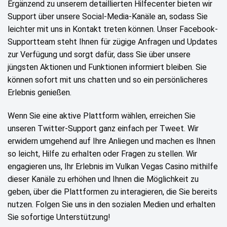
Ergänzend zu unserem detaillierten Hilfecenter bieten wir
Support über unsere Social-Media-Kanäle an, sodass Sie
leichter mit uns in Kontakt treten können. Unser Facebook-
Supportteam steht Ihnen für zügige Anfragen und Updates
zur Verfügung und sorgt dafür, dass Sie über unsere
jüngsten Aktionen und Funktionen informiert bleiben. Sie
können sofort mit uns chatten und so ein persönlicheres
Erlebnis genießen.
Wenn Sie eine aktive Plattform wählen, erreichen Sie
unseren Twitter-Support ganz einfach per Tweet. Wir
erwidern umgehend auf Ihre Anliegen und machen es Ihnen
so leicht, Hilfe zu erhalten oder Fragen zu stellen. Wir
engagieren uns, Ihr Erlebnis im Vulkan Vegas Casino mithilfe
dieser Kanäle zu erhöhen und Ihnen die Möglichkeit zu
geben, über die Plattformen zu interagieren, die Sie bereits
nutzen. Folgen Sie uns in den sozialen Medien und erhalten
Sie sofortige Unterstützung!