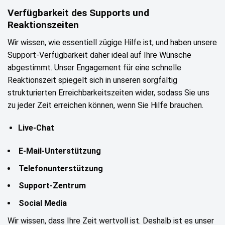
Verfügbarkeit des Supports und
Reaktionszeiten
Wir wissen, wie essentiell zügige Hilfe ist, und haben unsere
Support-Verfügbarkeit daher ideal auf Ihre Wünsche
abgestimmt. Unser Engagement für eine schnelle
Reaktionszeit spiegelt sich in unseren sorgfältig
strukturierten Erreichbarkeitszeiten wider, sodass Sie uns
zu jeder Zeit erreichen können, wenn Sie Hilfe brauchen.
Live-Chat
E-Mail-Unterstützung
Telefonunterstützung
Support-Zentrum
Social Media
Wir wissen, dass Ihre Zeit wertvoll ist. Deshalb ist es unser