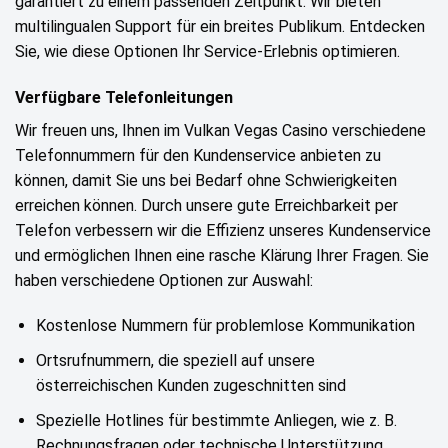
garantiert zu einem passenden Zeitpunkt. Wir bieten
multilingualen Support für ein breites Publikum. Entdecken
Sie, wie diese Optionen Ihr Service-Erlebnis optimieren.
Verfügbare Telefonleitungen
Wir freuen uns, Ihnen im Vulkan Vegas Casino verschiedene
Telefonnummern für den Kundenservice anbieten zu
können, damit Sie uns bei Bedarf ohne Schwierigkeiten
erreichen können. Durch unsere gute Erreichbarkeit per
Telefon verbessern wir die Effizienz unseres Kundenservice
und ermöglichen Ihnen eine rasche Klärung Ihrer Fragen. Sie
haben verschiedene Optionen zur Auswahl:
Kostenlose Nummern für problemlose Kommunikation
Ortsrufnummern, die speziell auf unsere
österreichischen Kunden zugeschnitten sind
Spezielle Hotlines für bestimmte Anliegen, wie z. B.
Rechnungsfragen oder technische Unterstützung