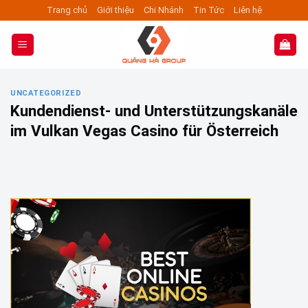
Skip
Trang chủ
Giới thiệu
Chi Nhánh
Tin Tức
Liên hệ
to
content
UNCATEGORIZED
Kundendienst- und Unterstützungskanäle
im Vulkan Vegas Casino für Österreich