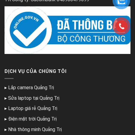
DỊCH VỤ CỦA CHÚNG TÔI
▸
Lắp camera Quảng Trị
▸
Sửa laptop tại Quảng Trị
▸
Laptop giá rẻ Quảng Trị
▸
Điện mặt trời Quảng Trị
▸
Nhà thông minh Quảng Trị