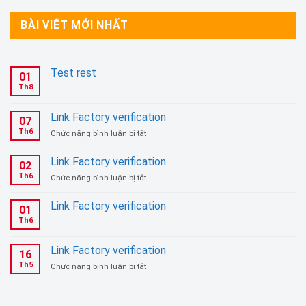
BÀI VIẾT MỚI NHẤT
Test rest
01
Th8
Link Factory verification
07
Th6
ở
Chức năng bình luận bị tắt
Link
Factory
Link Factory verification
02
verification
Th6
ở
Chức năng bình luận bị tắt
Link
Factory
Link Factory verification
01
verification
Th6
Link Factory verification
16
Th5
ở
Chức năng bình luận bị tắt
Link
Factory
verification