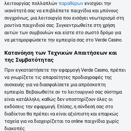
λειτουργίας πολλαπλών
παραθύρων
ενισχύει την
ικανότητά σας να επιβλέπετε παιχνίδια και μπόνους
συγχρόνως, μια λειτουργία που εισάγει νεωτερισμό στη
ρουτίνα παιχνιδιού σας. Συγκεντρωθείτε στη χρήση
αυτών των συμβουλών και είστε στο σωστό δρόμο για
να μεταμορφώσετε την εμπειρία σας στο Verde Casino.
Κατανόηση των Τεχνικών Απαιτήσεων και
της Συμβατότητας
Πριν εγκαταστήσετε την εφαρμογή Verde Casino, πρέπει
να γνωρίζετε τις απαραίτητες προδιαγραφές της
συσκευής για να διασφαλίσετε μια απρόσκοπτη
εμπειρία. Βεβαιωθείτε αν το λειτουργικό σας σύστημα
είναι κατάλληλο, καθώς δεν υποστηρίζουν όλες οι
εκδόσεις την εφαρμογή. Επίσης, η σύνδεσή σας στο
διαδίκτυο θα πρέπει να είναι αξιόπιστη και επαρκώς
ταχεία για να διαχειρίζεται τα online παιχνίδια χωρίς
διακοπές.