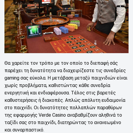
Θα χαρείτε τον τρόπο με τον οποίο το διεπαφή σάς
παρέχει τη δυνατότητα να διαχειρίζεστε τις συνεδρίες
gaming σας εύκολα. Η μετάβαση μεταξύ παιχνιδιών είναι
χωρίς προβλήματα, καθιστώντας κάθε συνεδρία
ενεργητική και ενδιαφέρουσα. Τέλος στις βαρετές
καθυστερήσεις ή διακοπές. Απλώς απόλυτη ευδαιμονία
στο παιχνίδι. Οι δυνατότητες πολλαπλών παραθύρων
της εφαρμογής Verde Casino αναβαθμίζουν αληθινά το
ταξίδι σας στο παιχνίδι, διατηρώντας το ανανεωμένο
και συναρπαστικό.