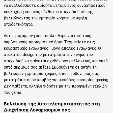
να εναλλάσσεστε αβίαστα μεταξύ ενός συναρπαστικού
κουλοχέρη και ενός σύνθετου παιχνιδιού πόκερ,
βελτιώνοντας την εμπειρία χρήστη με υψηλή
αποδοτικότητα.
Αυτή η εφαρμογή σας απελευθερώνει από τους
συμβατικούς περιοριστικά όρια. Τερματίστε στις
κουραστικές εναλλαγές—μόνο απαλές εναλλαγές. Ο
στυλάτος design της μετατρέπει την κίνηση του
παιχνιδιού να φαίνεται σχεδόν σαν μελλοντική, και αυτό
αυτό ακριβώς σας αξίζει. Εμβαθύνετε σε αυτήν τη
βελτιωμένη εμπειρία χρήσης, όπου η οθόνη σας σας
μετατρέπεται σε καμβάς για μυριάδες ευκαιρίες gaming.
Δεν παίζετε, αλληλεπιδράτε με την προηγμένη εξέλιξη
του game.
Βελτίωση της Αποτελεσματικότητας στη
Διαχείριση Λογαριασμών σας