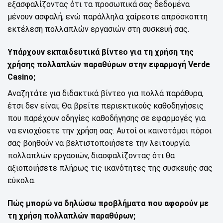
εξασφαλίζοντας ότι τα προσωπικά σας δεδομένα
μένουν ασφαλή, ενώ παράλληλα χαίρεστε απρόσκοπτη
εκτέλεση πολλαπλών εργασιών στη συσκευή σας.
Υπάρχουν εκπαιδευτικά βίντεο για τη χρήση της
χρήσης πολλαπλών παραθύρων στην εφαρμογή Verde
Casino;
Αναζητάτε για διδακτικά βίντεο για πολλά παράθυρα,
έτσι δεν είναι; Θα βρείτε περιεκτικούς καθοδηγήσεις
που παρέχουν οδηγίες καθοδήγησης σε εφαρμογές για
να ενισχύσετε την χρήση σας. Αυτοί οι καινοτόμοι πόροι
σας βοηθούν να βελτιστοποιήσετε την λειτουργία
πολλαπλών εργασιών, διασφαλίζοντας ότι θα
αξιοποιήσετε πλήρως τις ικανότητες της συσκευής σας
εύκολα.
Πώς μπορώ να δηλώσω προβλήματα που αφορούν με
τη χρήση πολλαπλών παραθύρων;