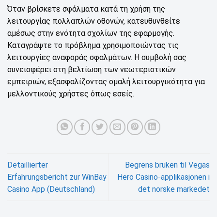
Όταν βρίσκετε σφάλματα κατά τη χρήση της
λειτουργίας πολλαπλών οθονών, κατευθυνθείτε
αμέσως στην ενότητα σχολίων της εφαρμογής.
Καταγράψτε το πρόβλημα χρησιμοποιώντας τις
λειτουργίες αναφοράς σφαλμάτων. Η συμβολή σας
συνεισφέρει στη βελτίωση των νεωτεριστικών
εμπειριών, εξασφαλίζοντας ομαλή λειτουργικότητα για
μελλοντικούς χρήστες όπως εσείς.
Detaillierter
Begrens bruken til Vegas
Erfahrungsbericht zur WinBay
Hero Casino-applikasjonen i
Casino App (Deutschland)
det norske markedet