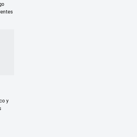
go
erentes
ico y
s