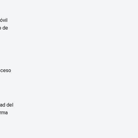
óvil
o de
oceso
dad del
orma