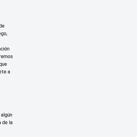
Factory
verification
 de
ego,
ación
aremos
 que
ete a
 algún
 de la