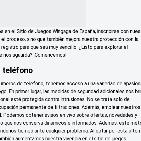
nes en el Sitio de Juegos Wingaga de España, inscribirse con nues
a el proceso, sino que también mejora nuestra protección con la
registro para que sea muy sencillo. ¿Listo para explorar el
que nos aguarda? ¡Comencemos!
u teléfono
 números de teléfono, tenemos acceso a una variedad de apasio
go. En primer lugar, las medidas de seguridad adicionales nos br
onal esté protegida contra intrusiones. No se trata solo de
reocupación permanente de filtraciones. Además, emplear nuestros
. Podemos obtener avisos en vivo sobre ofertas, novedades y
 lo que nos conserva dinámicos e informados. Además, este mé
rándonos tiempo ante cualquier problema. Al optar por esta altern
ambién aumentamos nuestra vivencia en el sitio de juegos.