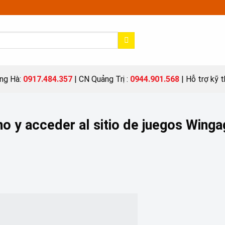
ng Hà:
0917.484.357
| CN Quảng Trị :
0944.901.568
| Hỗ trợ kỹ 
no y acceder al sitio de juegos Winga