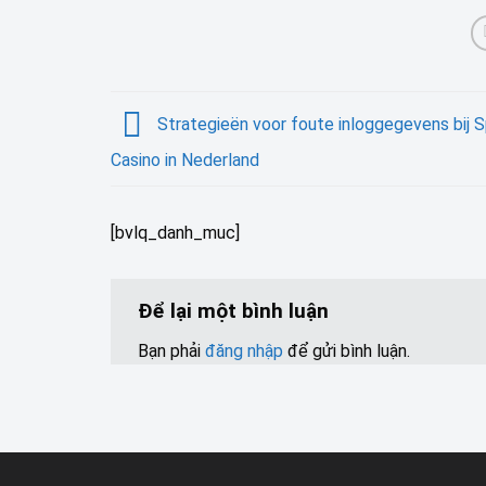
Strategieën voor foute inloggegevens bij 
Casino in Nederland
[bvlq_danh_muc]
Để lại một bình luận
Bạn phải
đăng nhập
để gửi bình luận.