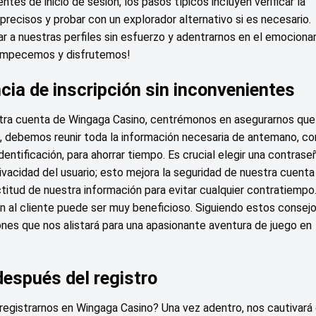
tes de inicio de sesión, los pasos típicos incluyen verificar la
recisos y probar con un explorador alternativo si es necesario.
a nuestras perfiles sin esfuerzo y adentrarnos en el emociona
 ¡Empecemos y disfrutemos!
cia de inscripción sin inconvenientes
stra cuenta de Wingaga Casino, centrémonos en asegurarnos que
ro, debemos reunir toda la información necesaria de antemano, c
entificación, para ahorrar tiempo. Es crucial elegir una contrase
ivacidad del usuario; esto mejora la seguridad de nuestra cuent
titud de nuestra información para evitar cualquier contratiempo.
n al cliente puede ser muy beneficioso. Siguiendo estos consejo
ones que nos alistará para una apasionante aventura de juego en
después del registro
egistrarnos en Wingaga Casino? Una vez adentro, nos cautivará