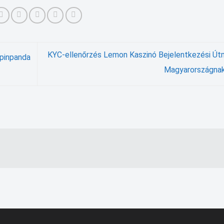
KYC-ellenőrzés Lemon Kaszinó Bejelentkezési Út
Spinpanda
Magyarországna