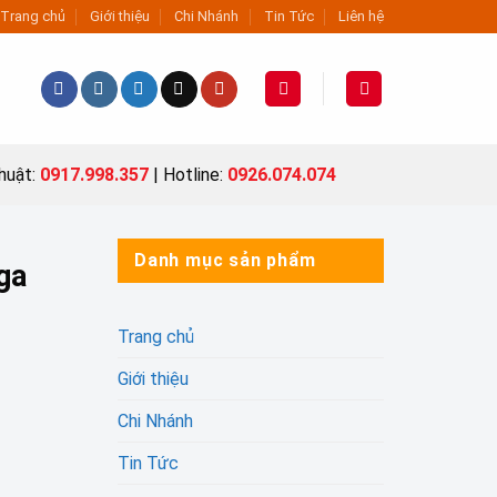
Trang chủ
Giới thiệu
Chi Nhánh
Tin Tức
Liên hệ
thuật:
0917.998.357
| Hotline:
0926.074.074
Danh mục sản phẩm
ga
Trang chủ
Giới thiệu
Chi Nhánh
Tin Tức