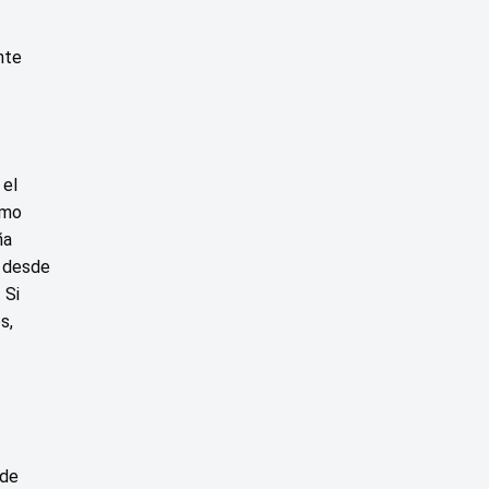
nte
 el
omo
ña
a desde
 Si
s,
 de