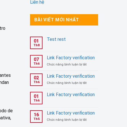
Liên hệ
BÀI VIẾT MỚI NHẤT
tro
Test rest
01
Th8
Link Factory verification
07
Th6
ở
Chức năng bình luận bị tắt
Link
Factory
nantes
Link Factory verification
02
verification
indan
Th6
ở
Chức năng bình luận bị tắt
Link
Factory
Link Factory verification
01
verification
Th6
todo de
Link Factory verification
16
ativa,
Th5
ở
Chức năng bình luận bị tắt
Link