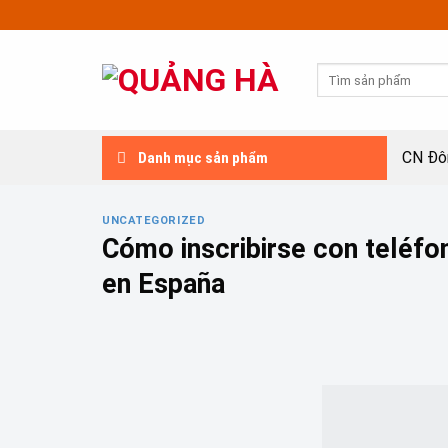
Skip
to
content
Tìm
kiếm:
CN Đô
Danh mục sản phẩm
UNCATEGORIZED
Cómo inscribirse con teléfo
en España