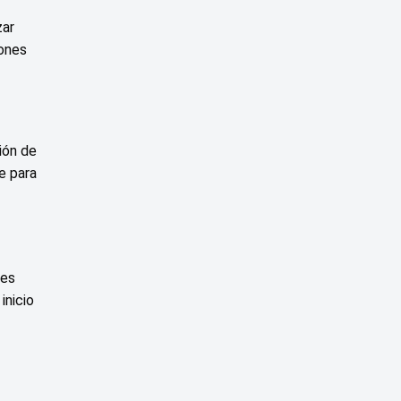
zar
iones
ión de
e para
tes
inicio