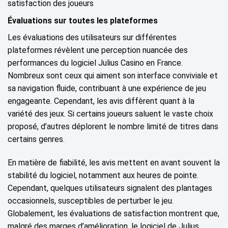
satisfaction des joueurs
Évaluations sur toutes les plateformes
Les évaluations des utilisateurs sur différentes
plateformes révèlent une perception nuancée des
performances du logiciel Julius Casino en France.
Nombreux sont ceux qui aiment son interface conviviale et
sa navigation fluide, contribuant à une expérience de jeu
engageante. Cependant, les avis diffèrent quant à la
variété des jeux. Si certains joueurs saluent le vaste choix
proposé, d’autres déplorent le nombre limité de titres dans
certains genres.
En matière de fiabilité, les avis mettent en avant souvent la
stabilité du logiciel, notamment aux heures de pointe.
Cependant, quelques utilisateurs signalent des plantages
occasionnels, susceptibles de perturber le jeu.
Globalement, les évaluations de satisfaction montrent que,
malgré des marges d’amélioration, le logiciel de Julius