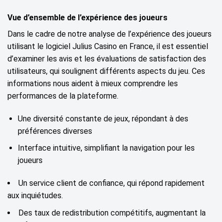
Vue d’ensemble de l’expérience des joueurs
Dans le cadre de notre analyse de l’expérience des joueurs
utilisant le logiciel Julius Casino en France, il est essentiel
d’examiner les avis et les évaluations de satisfaction des
utilisateurs, qui soulignent différents aspects du jeu. Ces
informations nous aident à mieux comprendre les
performances de la plateforme.
Une diversité constante de jeux, répondant à des
préférences diverses
Interface intuitive, simplifiant la navigation pour les
joueurs
Un service client de confiance, qui répond rapidement
aux inquiétudes.
Des taux de redistribution compétitifs, augmentant la