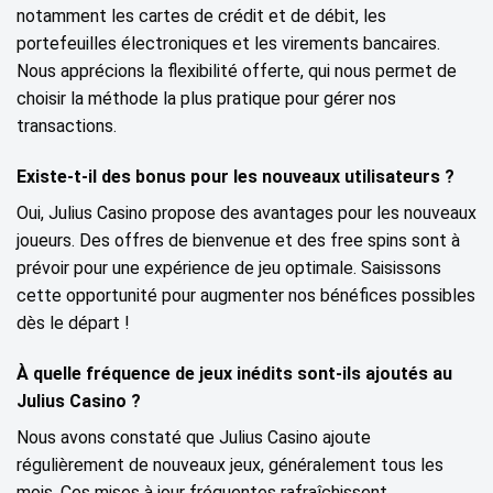
notamment les cartes de crédit et de débit, les
portefeuilles électroniques et les virements bancaires.
Nous apprécions la flexibilité offerte, qui nous permet de
choisir la méthode la plus pratique pour gérer nos
transactions.
Existe-t-il des bonus pour les nouveaux utilisateurs ?
Oui, Julius Casino propose des avantages pour les nouveaux
joueurs. Des offres de bienvenue et des free spins sont à
prévoir pour une expérience de jeu optimale. Saisissons
cette opportunité pour augmenter nos bénéfices possibles
dès le départ !
À quelle fréquence de jeux inédits sont-ils ajoutés au
Julius Casino ?
Nous avons constaté que Julius Casino ajoute
régulièrement de nouveaux jeux, généralement tous les
mois. Ces mises à jour fréquentes rafraîchissent