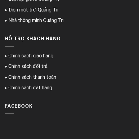
▸
Điện mặt trời Quảng Trị
▸
Nhà thông minh Quảng Trị
HỖ TRỢ KHÁCH HÀNG
▸
Chính sách giao hàng
▸
Chính sách đổi trả
▸
Chính sách thanh toán
▸
Chính sách đặt hàng
FACEBOOK