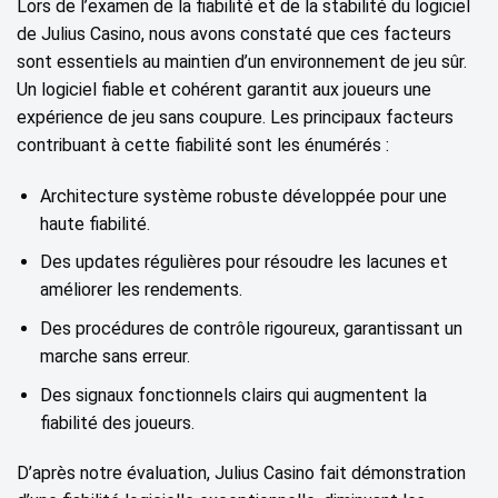
Lors de l’examen de la fiabilité et de la stabilité du logiciel
de Julius Casino, nous avons constaté que ces facteurs
sont essentiels au maintien d’un environnement de jeu sûr.
Un logiciel fiable et cohérent garantit aux joueurs une
expérience de jeu sans coupure. Les principaux facteurs
contribuant à cette fiabilité sont les énumérés :
Architecture système robuste développée pour une
haute fiabilité.
Des updates régulières pour résoudre les lacunes et
améliorer les rendements.
Des procédures de contrôle rigoureux, garantissant un
marche sans erreur.
Des signaux fonctionnels clairs qui augmentent la
fiabilité des joueurs.
D’après notre évaluation, Julius Casino fait démonstration