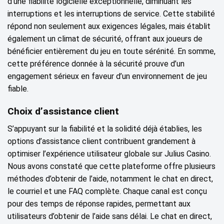
d’une fiabilité logicielle exceptionnelle, diminuant les
interruptions et les interruptions de service. Cette stabilité
répond non seulement aux exigences légales, mais établit
également un climat de sécurité, offrant aux joueurs de
bénéficier entièrement du jeu en toute sérénité. En somme,
cette préférence donnée à la sécurité prouve d’un
engagement sérieux en faveur d’un environnement de jeu
fiable.
Choix d’assistance client
S’appuyant sur la fiabilité et la solidité déjà établies, les
options d’assistance client contribuent grandement à
optimiser l’expérience utilisateur globale sur Julius Casino.
Nous avons constaté que cette plateforme offre plusieurs
méthodes d’obtenir de l’aide, notamment le chat en direct,
le courriel et une FAQ complète. Chaque canal est conçu
pour des temps de réponse rapides, permettant aux
utilisateurs d’obtenir de l’aide sans délai. Le chat en direct,