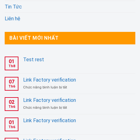
Tin Tức
Liên hệ
BÀI VIẾT MỚI NHẤT
Test rest
01
Th8
Link Factory verification
07
Th6
ở
Chức năng bình luận bị tắt
Link
Factory
Link Factory verification
02
verification
Th6
ở
Chức năng bình luận bị tắt
Link
Factory
Link Factory verification
01
verification
Th6