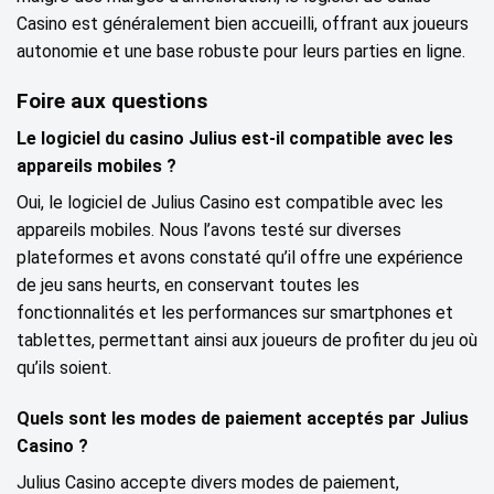
Casino est généralement bien accueilli, offrant aux joueurs
autonomie et une base robuste pour leurs parties en ligne.
Foire aux questions
Le logiciel du casino Julius est-il compatible avec les
appareils mobiles ?
Oui, le logiciel de Julius Casino est compatible avec les
appareils mobiles. Nous l’avons testé sur diverses
plateformes et avons constaté qu’il offre une expérience
de jeu sans heurts, en conservant toutes les
fonctionnalités et les performances sur smartphones et
tablettes, permettant ainsi aux joueurs de profiter du jeu où
qu’ils soient.
Quels sont les modes de paiement acceptés par Julius
Casino ?
Julius Casino accepte divers modes de paiement,