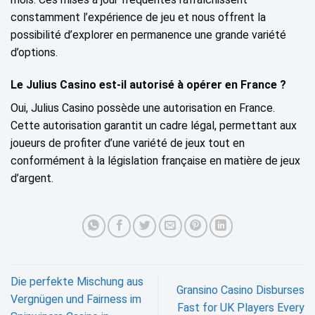
constamment l’expérience de jeu et nous offrent la
possibilité d’explorer en permanence une grande variété
d’options.
Le Julius Casino est-il autorisé à opérer en France ?
Oui, Julius Casino possède une autorisation en France.
Cette autorisation garantit un cadre légal, permettant aux
joueurs de profiter d’une variété de jeux tout en
conformément à la législation française en matière de jeux
d’argent.
Die perfekte Mischung aus
Gransino Casino Disburses
Vergnügen und Fairness im
Fast for UK Players Every