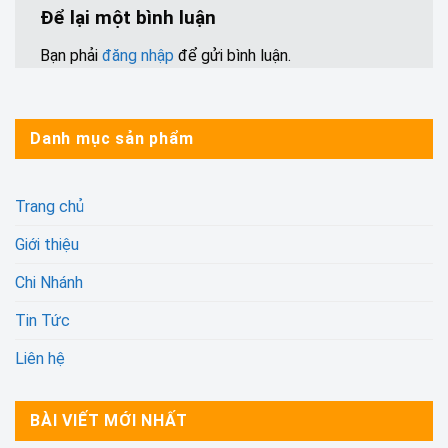
Để lại một bình luận
Bạn phải
đăng nhập
để gửi bình luận.
Danh mục sản phẩm
Trang chủ
Giới thiệu
Chi Nhánh
Tin Tức
Liên hệ
BÀI VIẾT MỚI NHẤT