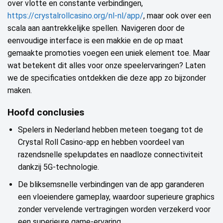
over vlotte en constante verbindingen,
https://crystalrollcasino.org/nl-nl/app/
, maar ook over een
scala aan aantrekkelijke spellen. Navigeren door de
eenvoudige interface is een makkie en de op maat
gemaakte promoties voegen een uniek element toe. Maar
wat betekent dit alles voor onze speelervaringen? Laten
we de specificaties ontdekken die deze app zo bijzonder
maken.
Hoofd conclusies
Spelers in Nederland hebben meteen toegang tot de
Crystal Roll Casino-app en hebben voordeel van
razendsnelle spelupdates en naadloze connectiviteit
dankzij 5G-technologie.
De bliksemsnelle verbindingen van de app garanderen
een vloeiendere gameplay, waardoor superieure graphics
zonder vervelende vertragingen worden verzekerd voor
een superieure game-ervaring.