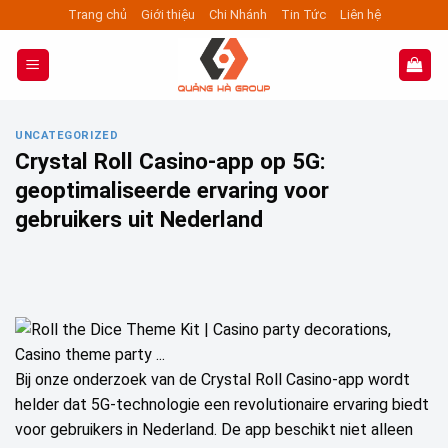
Skip
Trang chủ
Giới thiệu
Chi Nhánh
Tin Tức
Liên hệ
to
content
UNCATEGORIZED
Crystal Roll Casino-app op 5G:
geoptimaliseerde ervaring voor
gebruikers uit Nederland
Bij onze onderzoek van de Crystal Roll Casino-app wordt
helder dat 5G-technologie een revolutionaire ervaring biedt
voor gebruikers in Nederland. De app beschikt niet alleen