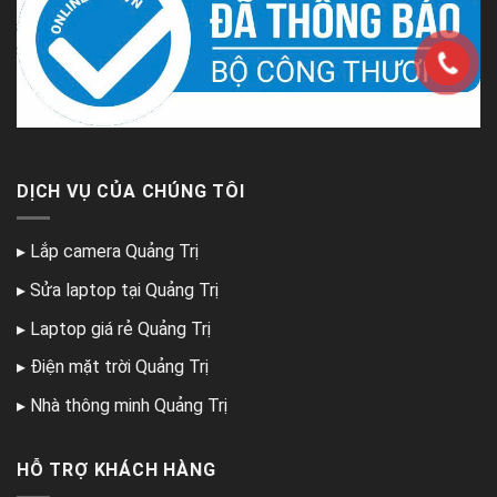
DỊCH VỤ CỦA CHÚNG TÔI
▸
Lắp camera Quảng Trị
▸
Sửa laptop tại Quảng Trị
▸
Laptop giá rẻ Quảng Trị
▸
Điện mặt trời Quảng Trị
▸
Nhà thông minh Quảng Trị
HỖ TRỢ KHÁCH HÀNG