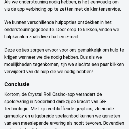
Als we ondersteuning nodig hebben, is het eenvoudig om
via de app verbinding op te zetten met de klantenservice.
We kunnen verschillende hulpopties ontdekken in het
ondersteuningsgedeelte. Door erop te klikken, vinden we
hulpkanalen zoals live chat en e-mail.
Deze opties zorgen ervoor voor ons gemakkelijk om hulp te
krijgen wanneer we die nodig hebben. Dus als we
moeilijkheden tegenkomen, zijn we slechts een paar klikken
verwijderd van de hulp die we nodig hebben!
Conclusie
Kortom, de Crystal Roll Casino-app verandert de
spelervaring in Nederland dankzij de kracht van 5G-
technologie. Met zijn verbluffende graphics, vloeiende
gameplay en uitgebreide spelaanbod kunnen we genieten
van een meeslepende ervaring als nooit tevoren. Bovendien