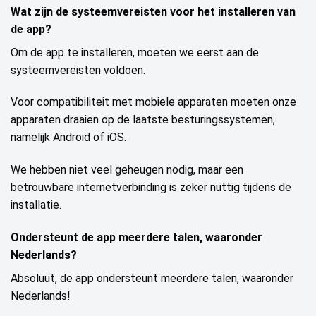
Wat zijn de systeemvereisten voor het installeren van
de app?
Om de app te installeren, moeten we eerst aan de
systeemvereisten voldoen.
Voor compatibiliteit met mobiele apparaten moeten onze
apparaten draaien op de laatste besturingssystemen,
namelijk Android of iOS.
We hebben niet veel geheugen nodig, maar een
betrouwbare internetverbinding is zeker nuttig tijdens de
installatie.
Ondersteunt de app meerdere talen, waaronder
Nederlands?
Absoluut, de app ondersteunt meerdere talen, waaronder
Nederlands!