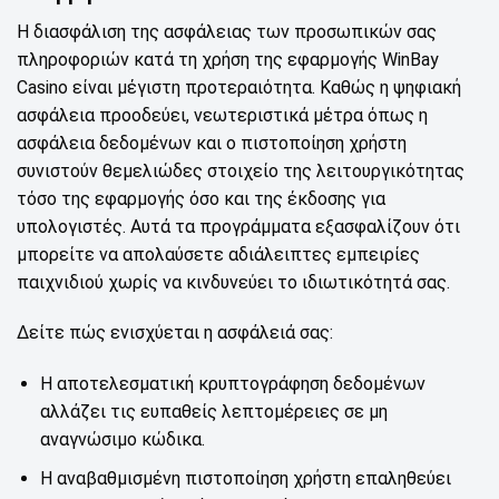
Η διασφάλιση της ασφάλειας των προσωπικών σας
πληροφοριών κατά τη χρήση της εφαρμογής WinBay
Casino είναι μέγιστη προτεραιότητα. Καθώς η ψηφιακή
ασφάλεια προοδεύει, νεωτεριστικά μέτρα όπως η
ασφάλεια δεδομένων και ο πιστοποίηση χρήστη
συνιστούν θεμελιώδες στοιχείο της λειτουργικότητας
τόσο της εφαρμογής όσο και της έκδοσης για
υπολογιστές. Αυτά τα προγράμματα εξασφαλίζουν ότι
μπορείτε να απολαύσετε αδιάλειπτες εμπειρίες
παιχνιδιού χωρίς να κινδυνεύει το ιδιωτικότητά σας.
Δείτε πώς ενισχύεται η ασφάλειά σας:
Η αποτελεσματική κρυπτογράφηση δεδομένων
αλλάζει τις ευπαθείς λεπτομέρειες σε μη
αναγνώσιμο κώδικα.
Η αναβαθμισμένη πιστοποίηση χρήστη επαληθεύει