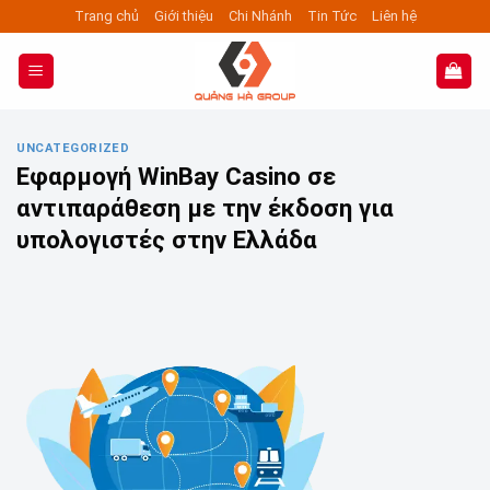
Skip
Trang chủ
Giới thiệu
Chi Nhánh
Tin Tức
Liên hệ
to
content
UNCATEGORIZED
Εφαρμογή WinBay Casino σε
αντιπαράθεση με την έκδοση για
υπολογιστές στην Ελλάδα