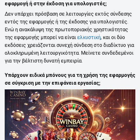
εφαρμογή ή στην έκδοση για υπολογιστές;
Δεν υπάρχει πρόσβαση σε λειτουργίες εκτός σύνδεσης
εντός της εφαρμογής ή της έκδοσης για υπολογιστές.
Ενώ η ανακάλυψη της πρωτοποριακής χρηστικότητας
της εφαρμογής μπορεί να είναι
ελκυστική
, και οι δύο
εκδόσεις χρειάζονται συνεχή σύνδεση στο διαδίκτυο για
ολοκληρωμένη λειτουργικότητα. Μείνετε συνδεδεμένοι
για την βέλτιστη δυνατή εμπειρία.
Υπάρχουν ειδικά μπόνους για τη χρήση της εφαρμογής
σε σύγκριση με την επιφάνεια εργασίας;