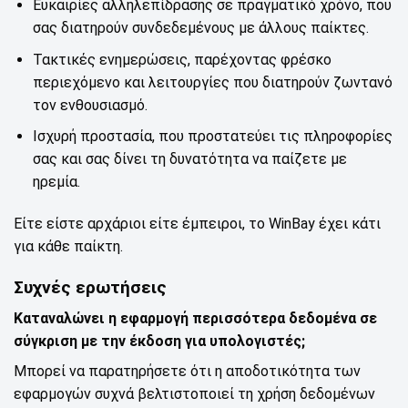
Ευκαιρίες αλληλεπίδρασης σε πραγματικό χρόνο, που
σας διατηρούν συνδεδεμένους με άλλους παίκτες.
Τακτικές ενημερώσεις, παρέχοντας φρέσκο
περιεχόμενο και λειτουργίες που διατηρούν ζωντανό
τον ενθουσιασμό.
Ισχυρή προστασία, που προστατεύει τις πληροφορίες
σας και σας δίνει τη δυνατότητα να παίζετε με
ηρεμία.
Είτε είστε αρχάριοι είτε έμπειροι, το WinBay έχει κάτι
για κάθε παίκτη.
Συχνές ερωτήσεις
Καταναλώνει η εφαρμογή περισσότερα δεδομένα σε
σύγκριση με την έκδοση για υπολογιστές;
Μπορεί να παρατηρήσετε ότι η αποδοτικότητα των
εφαρμογών συχνά βελτιστοποιεί τη χρήση δεδομένων