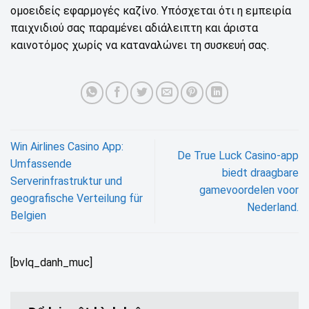
ομοειδείς εφαρμογές καζίνο. Υπόσχεται ότι η εμπειρία
παιχνιδιού σας παραμένει αδιάλειπτη και άριστα
καινοτόμος χωρίς να καταναλώνει τη συσκευή σας.
Win Airlines Casino App:
De True Luck Casino-app
Umfassende
biedt draagbare
Serverinfrastruktur und
gamevoordelen voor
geografische Verteilung für
Nederland.
Belgien
[bvlq_danh_muc]