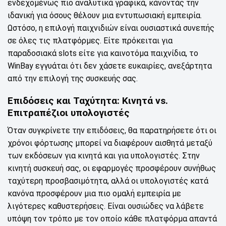
ενδεχομένως πιο αναλυτικά γραφικά, κάνοντάς την
ιδανική για όσους θέλουν μια εντυπωσιακή εμπειρία.
Ωστόσο, η επιλογή παιχνιδιών είναι ουσιαστικά συνεπής
σε όλες τις πλατφόρμες. Είτε πρόκειται για
παραδοσιακά slots είτε για καινοτόμα παιχνίδια, το
WinBay εγγυάται ότι δεν χάσετε ευκαιρίες, ανεξάρτητα
από την επιλογή της συσκευής σας.
Επιδόσεις και Ταχύτητα: Κινητά vs.
Επιτραπέζιοι υπολογιστές
Όταν συγκρίνετε την επιδόσεις, θα παρατηρήσετε ότι οι
χρόνοι φόρτωσης μπορεί να διαφέρουν αισθητά μεταξύ
των εκδόσεων για κινητά και για υπολογιστές. Στην
κινητή συσκευή σας, οι εφαρμογές προσφέρουν συνήθως
ταχύτερη προσβασιμότητα, αλλά οι υπολογιστές κατά
κανόνα προσφέρουν μια πιο ομαλή εμπειρία με
λιγότερες καθυστερήσεις. Είναι ουσιώδες να λάβετε
υπόψη τον τρόπο με τον οποίο κάθε πλατφόρμα απαντά