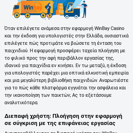
Όταν επιλέγετε ανάμεσα στην εφαρμογή WinBay Casino
και την έκδοση για υπολογιστές στην Ελλάδα, ουσιαστικά
επιλέγετε πώς προτιμάτε να βιώσετε τη ένταση του
παιχνιδιού. Η εφαρμογή προσφέρει ταχεία πλοήγηση με
το φιλικό προς την αφή περιβάλλον εργασίας της,
ιδανικό για παιχνίδια εν κινήσει. Εν τω μεταξύ, η έκδοση
για υπολογιστές παρέχει μια οπτικά ελκυστική εμπειρία
και μια μεγαλύτερη βιβλιοθήκη παιχνιδιών. Αναρωτιέστε
για το πώς κάθε πλατφόρμα εγγυάται την ασφάλεια και
την ικανοποίηση των παικτών; Ας το εξετάσουμε
αναλυτικότερα.
Διεπαφή χρήστη: Πλοήγηση στην εφαρμογή
σε σύγκριση με της επιφάνειας εργασίας