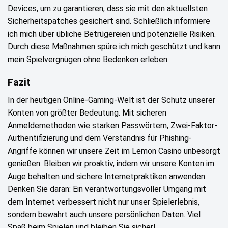
Devices, um zu garantieren, dass sie mit den aktuellsten
Sicherheitspatches gesichert sind. Schließlich informiere
ich mich über übliche Betrügereien und potenzielle Risiken.
Durch diese Maßnahmen spüre ich mich geschützt und kann
mein Spielvergnügen ohne Bedenken erleben.
Fazit
In der heutigen Online-Gaming-Welt ist der Schutz unserer
Konten von größter Bedeutung. Mit sicheren
Anmeldemethoden wie starken Passwörtern, Zwei-Faktor-
Authentifizierung und dem Verständnis für Phishing-
Angriffe können wir unsere Zeit im Lemon Casino unbesorgt
genießen. Bleiben wir proaktiv, indem wir unsere Konten im
Auge behalten und sichere Internetpraktiken anwenden.
Denken Sie daran: Ein verantwortungsvoller Umgang mit
dem Internet verbessert nicht nur unser Spielerlebnis,
sondern bewahrt auch unsere persönlichen Daten. Viel
Spaß beim Spielen und bleiben Sie sicher!