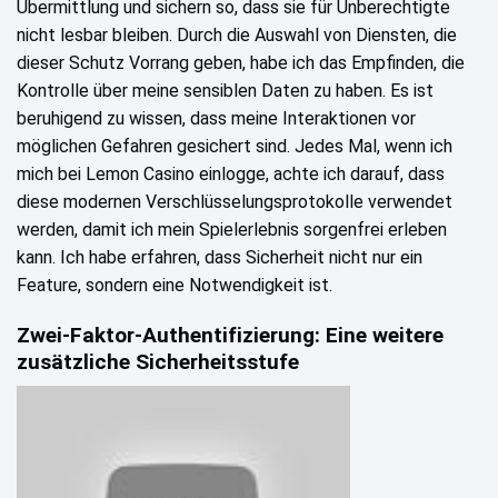
Übermittlung und sichern so, dass sie für Unberechtigte
nicht lesbar bleiben. Durch die Auswahl von Diensten, die
dieser Schutz Vorrang geben, habe ich das Empfinden, die
Kontrolle über meine sensiblen Daten zu haben. Es ist
beruhigend zu wissen, dass meine Interaktionen vor
möglichen Gefahren gesichert sind. Jedes Mal, wenn ich
mich bei Lemon Casino einlogge, achte ich darauf, dass
diese modernen Verschlüsselungsprotokolle verwendet
werden, damit ich mein Spielerlebnis sorgenfrei erleben
kann. Ich habe erfahren, dass Sicherheit nicht nur ein
Feature, sondern eine Notwendigkeit ist.
Zwei-Faktor-Authentifizierung: Eine weitere
zusätzliche Sicherheitsstufe