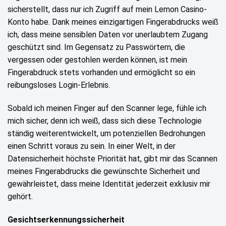
sicherstellt, dass nur ich Zugriff auf mein Lemon Casino-
Konto habe. Dank meines einzigartigen Fingerabdrucks weiß
ich, dass meine sensiblen Daten vor unerlaubtem Zugang
geschützt sind. Im Gegensatz zu Passwörtern, die
vergessen oder gestohlen werden können, ist mein
Fingerabdruck stets vorhanden und ermöglicht so ein
reibungsloses Login-Erlebnis.
Sobald ich meinen Finger auf den Scanner lege, fühle ich
mich sicher, denn ich weiß, dass sich diese Technologie
ständig weiterentwickelt, um potenziellen Bedrohungen
einen Schritt voraus zu sein. In einer Welt, in der
Datensicherheit höchste Priorität hat, gibt mir das Scannen
meines Fingerabdrucks die gewünschte Sicherheit und
gewährleistet, dass meine Identität jederzeit exklusiv mir
gehört.
Gesichtserkennungssicherheit