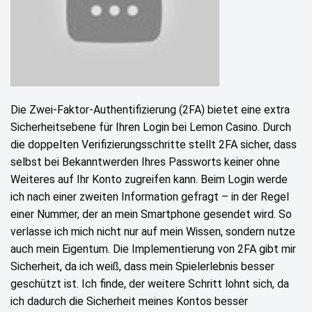
Die Zwei-Faktor-Authentifizierung (2FA) bietet eine extra
Sicherheitsebene für Ihren Login bei Lemon Casino. Durch
die doppelten Verifizierungsschritte stellt 2FA sicher, dass
selbst bei Bekanntwerden Ihres Passworts keiner ohne
Weiteres auf Ihr Konto zugreifen kann. Beim Login werde
ich nach einer zweiten Information gefragt – in der Regel
einer Nummer, der an mein Smartphone gesendet wird. So
verlasse ich mich nicht nur auf mein Wissen, sondern nutze
auch mein Eigentum. Die Implementierung von 2FA gibt mir
Sicherheit, da ich weiß, dass mein Spielerlebnis besser
geschützt ist. Ich finde, der weitere Schritt lohnt sich, da
ich dadurch die Sicherheit meines Kontos besser