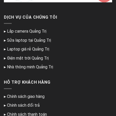
DỊCH VỤ CỦA CHÚNG TÔI
▸
Lắp camera Quảng Trị
▸
Sửa laptop tại Quảng Trị
▸
Laptop giá rẻ Quảng Trị
▸
Điện mặt trời Quảng Trị
▸
Nhà thông minh Quảng Trị
HỖ TRỢ KHÁCH HÀNG
▸
Chính sách giao hàng
▸
Chính sách đổi trả
▸
Chính sách thanh toán