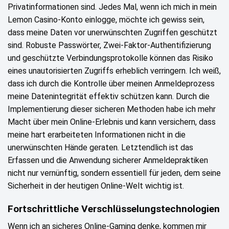
Privatinformationen sind. Jedes Mal, wenn ich mich in mein
Lemon Casino-Konto einlogge, möchte ich gewiss sein,
dass meine Daten vor unerwünschten Zugriffen geschützt
sind. Robuste Passwörter, Zwei-Faktor-Authentifizierung
und geschützte Verbindungsprotokolle können das Risiko
eines unautorisierten Zugriffs erheblich verringern. Ich weiß,
dass ich durch die Kontrolle über meinen Anmeldeprozess
meine Datenintegrität effektiv schützen kann. Durch die
Implementierung dieser sicheren Methoden habe ich mehr
Macht über mein Online-Erlebnis und kann versichern, dass
meine hart erarbeiteten Informationen nicht in die
unerwünschten Hände geraten. Letztendlich ist das
Erfassen und die Anwendung sicherer Anmeldepraktiken
nicht nur vernünftig, sondern essentiell für jeden, dem seine
Sicherheit in der heutigen Online-Welt wichtig ist.
Fortschrittliche Verschlüsselungstechnologien
Wenn ich an sicheres Online-Gaming denke, kommen mir