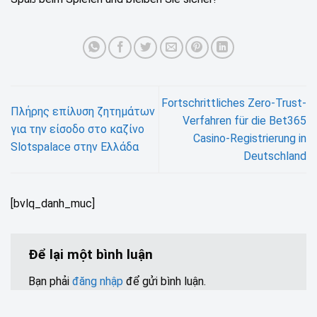
Fortschrittliches Zero-Trust-
Πλήρης επίλυση ζητημάτων
Verfahren für die Bet365
για την είσοδο στο καζίνο
Casino-Registrierung in
Slotspalace στην Ελλάδα
Deutschland
[bvlq_danh_muc]
Để lại một bình luận
Bạn phải
đăng nhập
để gửi bình luận.