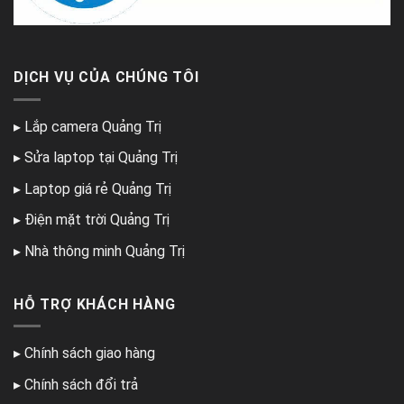
DỊCH VỤ CỦA CHÚNG TÔI
▸
Lắp camera Quảng Trị
▸
Sửa laptop tại Quảng Trị
▸
Laptop giá rẻ Quảng Trị
▸
Điện mặt trời Quảng Trị
▸
Nhà thông minh Quảng Trị
HỖ TRỢ KHÁCH HÀNG
▸
Chính sách giao hàng
▸
Chính sách đổi trả