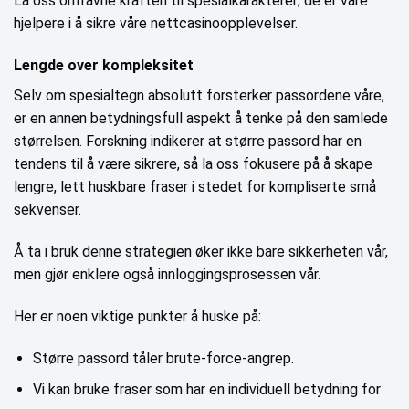
La oss omfavne kraften til spesialkarakterer; de er våre
hjelpere i å sikre våre nettcasinoopplevelser.
Lengde over kompleksitet
Selv om spesialtegn absolutt forsterker passordene våre,
er en annen betydningsfull aspekt å tenke på den samlede
størrelsen. Forskning indikerer at større passord har en
tendens til å være sikrere, så la oss fokusere på å skape
lengre, lett huskbare fraser i stedet for kompliserte små
sekvenser.
Å ta i bruk denne strategien øker ikke bare sikkerheten vår,
men gjør enklere også innloggingsprosessen vår.
Her er noen viktige punkter å huske på:
Større passord tåler brute-force-angrep.
Vi kan bruke fraser som har en individuell betydning for