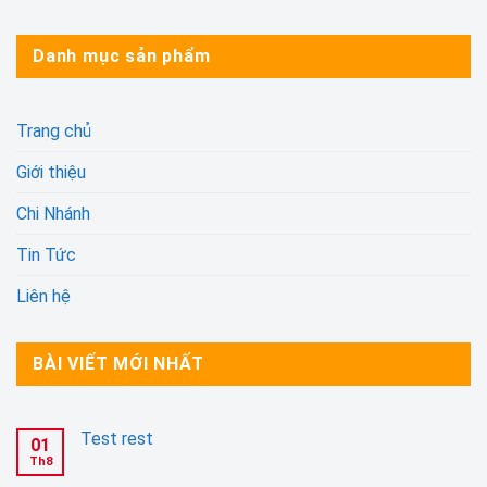
Danh mục sản phẩm
Trang chủ
Giới thiệu
Chi Nhánh
Tin Tức
Liên hệ
BÀI VIẾT MỚI NHẤT
Test rest
01
Th8