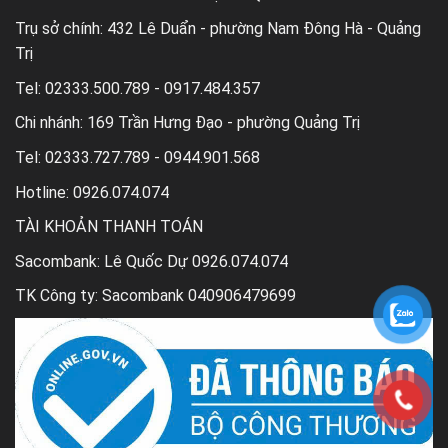
Trụ sở chính:
432 Lê Duẩn - phường Nam Đông Hà - Quảng
Trị
Tel:
02333.500.789 - 0917.484.357
Chi nhánh:
169 Trần Hưng Đạo - phường Quảng Trị
Tel:
02333.727.789 - 0944.901.568
Hotline: 0926.074.074
TÀI KHOẢN THANH TOÁN
Sacombank: Lê Quốc Dự 0926.074.074
TK Công ty: Sacombank 040906479699