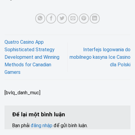
Quatro Casino App
Sophisticated Strategy
Interfejs logowania do
Development and Winning
mobilnego kasyna Ice Casino
Methods for Canadian
dla Polski
Gamers
[bvlq_danh_muc]
Để lại một bình luận
Bạn phải
đăng nhập
để gửi bình luận.