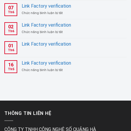
Link Factory verification
07
Th6
ở
Chức năng bình luận bị tắt
Link
Factory
Link Factory verification
02
verification
Th6
ở
Chức năng bình luận bị tắt
Link
Factory
Link Factory verification
01
verification
Th6
Link Factory verification
16
Th5
ở
Chức năng bình luận bị tắt
Link
Factory
verification
THÔNG TIN LIÊN HỆ
CÔNG TY TNHH CÔNG NGHỆ SỐ QUẢNG HÀ