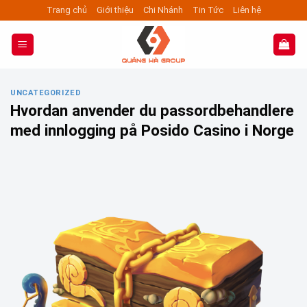
Skip
Trang chủ
Giới thiệu
Chi Nhánh
Tin Tức
Liên hệ
to
content
UNCATEGORIZED
Hvordan anvender du passordbehandlere
med innlogging på Posido Casino i Norge