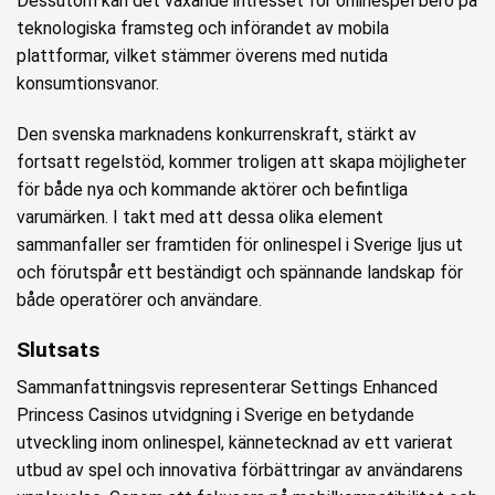
Dessutom kan det växande intresset för onlinespel bero på
teknologiska framsteg och införandet av mobila
plattformar, vilket stämmer överens med nutida
konsumtionsvanor.
Den svenska marknadens konkurrenskraft, stärkt av
fortsatt regelstöd, kommer troligen att skapa möjligheter
för både nya och kommande aktörer och befintliga
varumärken. I takt med att dessa olika element
sammanfaller ser framtiden för onlinespel i Sverige ljus ut
och förutspår ett beständigt och spännande landskap för
både operatörer och användare.
Slutsats
Sammanfattningsvis representerar Settings Enhanced
Princess Casinos utvidgning i Sverige en betydande
utveckling inom onlinespel, kännetecknad av ett varierat
utbud av spel och innovativa förbättringar av användarens