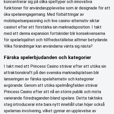
koncentrerar sig på olika speltyper och innovativa
funktioner för användarupplevelse som är designade för att
öka spelarengagemang. Med förbättringar av
mobilspelsanpassning och live casino-alternativ siktar
casinot efter att förstärka sin marknadsposition. I takt
med att denna expansion fortskrider blir konsekvenserna
för spelarlojalitet och tillfredsställelse alltmer betydande.
Vilka förändringar kan användarna vänta sig nästa?
Färska spelerbjudanden och kategorier
I takt med att Princess Casino strävar efter att utöka sin
attraktionskraft på den svenska marknadsplatsen blir
lanseringen av färska spelalternativ och kategorier
avgörande. Genom att utöka spelmångfalden strävar
Princess Casino efter att nå en större publik och möta
varierande föredraganden bland spelare. Detta taktiska
steg introducerar inte bara nytt innehåll utan höjer också
spelarnas involvering, vilket gynnar en upplevelse av