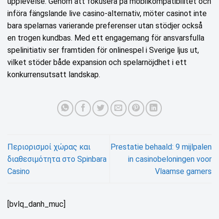
upplevelse. Genom att fokusera på mobilkompatibilitet och
införa fängslande live casino-alternativ, möter casinot inte
bara spelarnas varierande preferenser utan stödjer också
en trogen kundbas. Med ett engagemang för ansvarsfulla
spelinitiativ ser framtiden för onlinespel i Sverige ljus ut,
vilket stöder både expansion och spelarnöjdhet i ett
konkurrensutsatt landskap.
Περιορισμοί χώρας και
Prestatie behaald: 9 mijlpalen
διαθεσιμότητα στο Spinbara
in casinobeloningen voor
Casino
Vlaamse gamers
[bvlq_danh_muc]