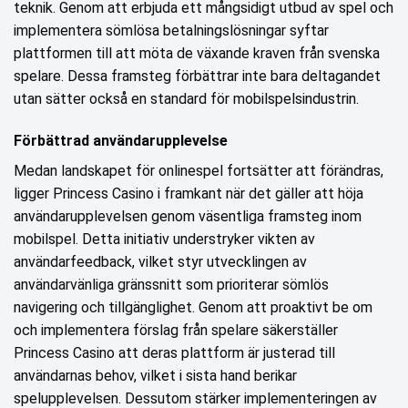
teknik. Genom att erbjuda ett mångsidigt utbud av spel och
implementera sömlösa betalningslösningar syftar
plattformen till att möta de växande kraven från svenska
spelare. Dessa framsteg förbättrar inte bara deltagandet
utan sätter också en standard för mobilspelsindustrin.
Förbättrad användarupplevelse
Medan landskapet för onlinespel fortsätter att förändras,
ligger Princess Casino i framkant när det gäller att höja
användarupplevelsen genom väsentliga framsteg inom
mobilspel. Detta initiativ understryker vikten av
användarfeedback, vilket styr utvecklingen av
användarvänliga gränssnitt som prioriterar sömlös
navigering och tillgänglighet. Genom att proaktivt be om
och implementera förslag från spelare säkerställer
Princess Casino att deras plattform är justerad till
användarnas behov, vilket i sista hand berikar
spelupplevelsen. Dessutom stärker implementeringen av