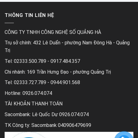
THÔNG TIN LIÊN HỆ
CÔNG TY TNHH CÔNG NGHỆ SỐ QUẢNG HÀ
Trụ sở chính:
432 Lê Duẩn - phường Nam Đông Hà - Quảng
Trị
Tel:
02333.500.789 - 0917.484.357
Chi nhánh:
169 Trần Hưng Đạo - phường Quảng Trị
Tel:
02333.727.789 - 0944.901.568
Hotline: 0926.074.074
TÀI KHOẢN THANH TOÁN
Sacombank: Lê Quốc Dự 0926.074.074
TK Công ty: Sacombank 040906479699