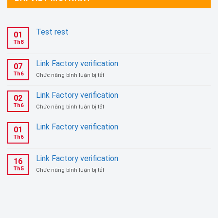
Test rest
01
Th8
Link Factory verification
07
Th6
ở
Chức năng bình luận bị tắt
Link
Factory
Link Factory verification
02
verification
Th6
ở
Chức năng bình luận bị tắt
Link
Factory
Link Factory verification
01
verification
Th6
Link Factory verification
16
Th5
ở
Chức năng bình luận bị tắt
Link
Factory
verification