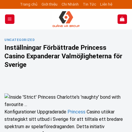
Skip
Trang chủ
Giới thiệu
Chi Nhánh
Tin Tức
Liên hệ
to
content
UNCATEGORIZED
Inställningar Förbättrade Princess
Casino Expanderar Valmöjligheterna för
Sverige
Konfigurationer Uppgraderade
Princess
Casino utökar
strategiskt sitt utbud i Sverige för att tilltala ett bredare
spektrum av spelarföredraganden. Detta initiativ