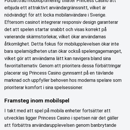
Förbättrad mobiloptimering tillåter Princess Casino att
erbjuda ett attraktivt användargränssnitt, vilket är
nödvändigt för att locka mobilanvändare i Sverige.
Eftersom casinot integrerar responsiv design garanterar
det att spelen startar snabbt och visas korrekt på
varierande skärmstorlekar, vilket ökar användarnas
åtkomlighet. Detta fokus för mobilupplevelsen ökar inte
bara spelarnöjdheten utan ökar också spelengagemanget,
vilket gör att användarna lätt kan navigera bland sina
favoritalternativ. Genom att prioritera dessa förbättringar
placerar sig Princess Casino gynnsamt på en tävlande
marknad och uppfyller behoven hos moderna spelare som
prioriterar komfort i sina spelsessioner.
Framsteg inom mobilspel
I takt med att spel på mobila enheter fortsätter att
utvecklas ligger Princess Casino i spetsen när det gäller
att förbättra användarupplevelsen genom banbrytande