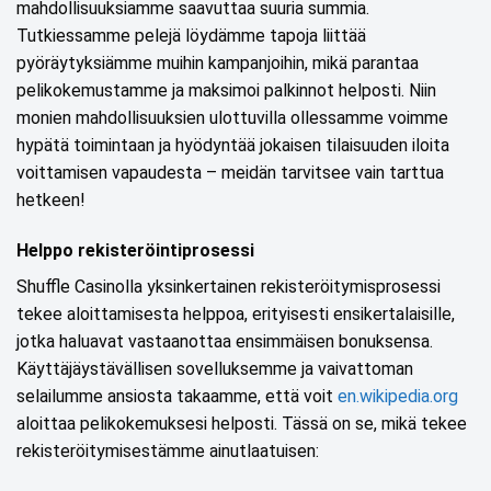
mahdollisuuksiamme saavuttaa suuria summia.
Tutkiessamme pelejä löydämme tapoja liittää
pyöräytyksiämme muihin kampanjoihin, mikä parantaa
pelikokemustamme ja maksimoi palkinnot helposti. Niin
monien mahdollisuuksien ulottuvilla ollessamme voimme
hypätä toimintaan ja hyödyntää jokaisen tilaisuuden iloita
voittamisen vapaudesta – meidän tarvitsee vain tarttua
hetkeen!
Helppo rekisteröintiprosessi
Shuffle Casinolla yksinkertainen rekisteröitymisprosessi
tekee aloittamisesta helppoa, erityisesti ensikertalaisille,
jotka haluavat vastaanottaa ensimmäisen bonuksensa.
Käyttäjäystävällisen sovelluksemme ja vaivattoman
selailumme ansiosta takaamme, että voit
en.wikipedia.org
aloittaa pelikokemuksesi helposti. Tässä on se, mikä tekee
rekisteröitymisestämme ainutlaatuisen: