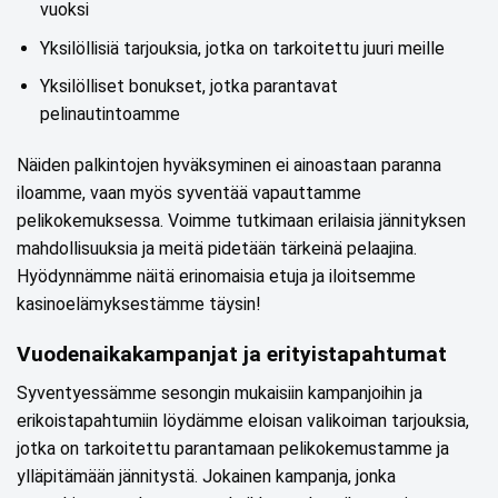
vuoksi
Yksilöllisiä tarjouksia, jotka on tarkoitettu juuri meille
Yksilölliset bonukset, jotka parantavat
pelinautintoamme
Näiden palkintojen hyväksyminen ei ainoastaan paranna
iloamme, vaan myös syventää vapauttamme
pelikokemuksessa. Voimme tutkimaan erilaisia jännityksen
mahdollisuuksia ja meitä pidetään tärkeinä pelaajina.
Hyödynnämme näitä erinomaisia etuja ja iloitsemme
kasinoelämyksestämme täysin!
Vuodenaikakampanjat ja erityistapahtumat
Syventyessämme sesongin mukaisiin kampanjoihin ja
erikoistapahtumiin löydämme eloisan valikoiman tarjouksia,
jotka on tarkoitettu parantamaan pelikokemustamme ja
ylläpitämään jännitystä. Jokainen kampanja, jonka