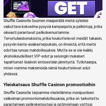
Shuffle Casinolla Suomen maaperällä meitä syleilee
vaikuttava kokoelma pysyviä kampanjoita ja palkintoja, jotka
oikeasti parantavat pelikokemustamme.
Tervetuliaisbonuksista, jotka houkuttelevat meidät takaisin,
pysyviin kanta-asiakastarjouksiin, on ilmeistä, että meitä
odottaa runsas mahdollisuuksia. Mutta se ei ole kaikki;
yksinoikeudelliset VIP-edut ja sesongin mukaiset
tapahtumat lisäävät entisestään jännitystä. Tutkitaanpa,
miten voimme maksimoida nämä houkuttelevat edut
yhdessä.
Yleiskatsaus Shuffle Casinon promootioihin
Shuffle Casinolla tarjoamme mielellämme monipuolisen
valikoiman promootiomahdollisuuksia, jotka on tarkoitettu
parantamaan pelikokemustasi ja optimoimaan voittosi.