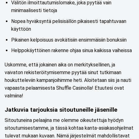
Välitön ilmoittautumislomake, joka pyytää vain
minimaalisesti tietoja
Nopea hyväksyntä pelisisällön pikaisesti tapahtuvaan
käyttöön
Pikainen kelpoisuus avokätisiin ensimmäisiin bonuksiin
Helppokäyttöinen rakenne ohjaa sinua kaikissa vaiheissa
Uskomme, että jokainen aika on merkityksellinen, ja
vaivaton rekisteröitymisemme pyytää sinut tutkimaan
houkutteleviin kampanjoihimme heti. Aloitetaan siis ja nauti
vapaasta pelaamisesta Shuffle Casinolla! Etuutesi ovat
valmiina!
Jatkuvia tarjouksia sitoutuneille jäsenille
Sitoutuneina pelaajina me olemme oikeutettuja hyödyn
sitoutumisestamme, ja tässä kohtaa kanta-asiakasohjelmat
tulevat mukaan kuvaan. Nämä järjestelmät mahdollistavat