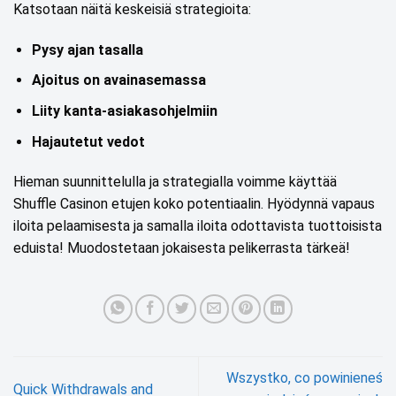
Katsotaan näitä keskeisiä strategioita:
Pysy ajan tasalla
Ajoitus on avainasemassa
Liity kanta-asiakasohjelmiin
Hajautetut vedot
Hieman suunnittelulla ja strategialla voimme käyttää
Shuffle Casinon etujen koko potentiaalin. Hyödynnä vapaus
iloita pelaamisesta ja samalla iloita odottavista tuottoisista
eduista! Muodostetaan jokaisesta pelikerrasta tärkeä!
Wszystko, co powinieneś
Quick Withdrawals and