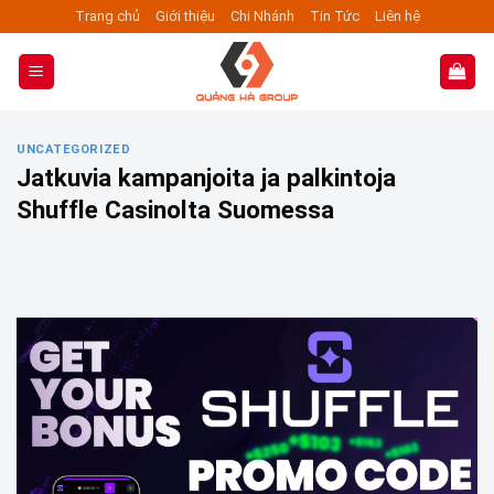
Skip
Trang chủ
Giới thiệu
Chi Nhánh
Tin Tức
Liên hệ
to
content
UNCATEGORIZED
Jatkuvia kampanjoita ja palkintoja
Shuffle Casinolta Suomessa