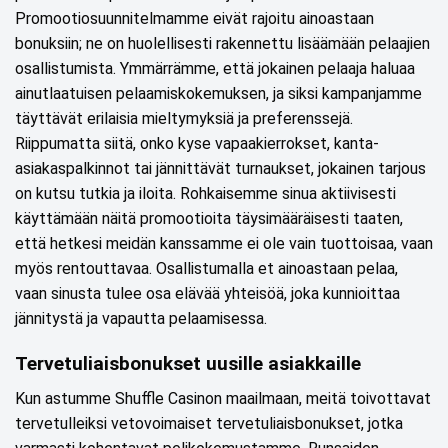
Promootiosuunnitelmamme eivät rajoitu ainoastaan
bonuksiin; ne on huolellisesti rakennettu lisäämään pelaajien
osallistumista. Ymmärrämme, että jokainen pelaaja haluaa
ainutlaatuisen pelaamiskokemuksen, ja siksi kampanjamme
täyttävät erilaisia mieltymyksiä ja preferenssejä.
Riippumatta siitä, onko kyse vapaakierrokset, kanta-
asiakaspalkinnot tai jännittävät turnaukset, jokainen tarjous
on kutsu tutkia ja iloita. Rohkaisemme sinua aktiivisesti
käyttämään näitä promootioita täysimääräisesti taaten,
että hetkesi meidän kanssamme ei ole vain tuottoisaa, vaan
myös rentouttavaa. Osallistumalla et ainoastaan pelaa,
vaan sinusta tulee osa elävää yhteisöä, joka kunnioittaa
jännitystä ja vapautta pelaamisessa.
Tervetuliaisbonukset uusille asiakkaille
Kun astumme Shuffle Casinon maailmaan, meitä toivottavat
tervetulleiksi vetovoimaiset tervetuliaisbonukset, jotka