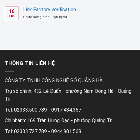
Link Factory verification
16
Th5
ở
Chức năng bình luận bị tắt
Link
Factory
verification
THÔNG TIN LIÊN HỆ
CÔNG TY TNHH CÔNG NGHỆ SỐ QUẢNG HÀ
Trụ sở chính:
432 Lê Duẩn - phường Nam Đông Hà - Quảng
Trị
Tel:
02333.500.789 - 0917.484.357
Chi nhánh:
169 Trần Hưng Đạo - phường Quảng Trị
Tel:
02333.727.789 - 0944.901.568