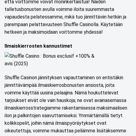
että voittomme voivat moninkertaistua! Näiden
talletusbonusten avulla voimme iloita suuremmasta
vapaudesta pelatessamme, mikä tuo jännittäviin hetkiin ja
parempaan pelattavuuteen Shuffle Casinolla. Käytetään
hetkeen ja maksimoidaan voittomme yhdessä!
Ilmaiskierrosten kannustimet
Shuffle Casinon jännityksen vapauttaminen on entistäkin
jännittävämpää ilmaiskierrosbonusten ansiosta, joita
voimme käyttää uusina pelaajina. Nämä houkuttelevat
tarjoukset eivät ole vain hauskoja; ne ovat avainasemassa
ilmaiskierrosstrategiamme rakentamisessa maksimaalisen
ilon ja palkintojen saavuttamiseksi. Ymmärtämällä tietyt
kolikkopelit, joihin nämä ilmaispyöräytykset ovat
oikeutettuja, voimme mukauttaa peliämme lisätäksemme