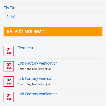
Tin Tức
Liên hệ
BÀI VIẾT MỚI NHẤT
Test rest
01
Th8
Link Factory verification
07
Th6
ở
Chức năng bình luận bị tắt
Link
Factory
Link Factory verification
02
verification
Th6
ở
Chức năng bình luận bị tắt
Link
Factory
Link Factory verification
01
verification
Th6