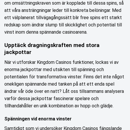
om omsättningskraven som är kopplade till dessa spins, så
att våra ansträngningar leder till konkreta belöningar. Med
ett välplanerat tillvägagångssätt blir free spins ett starkt
redskap som ändrar slump till skicklighet och potential till
vinst inom denna spännande casinoarena.
Upptäck dragningskraften med stora
jackpottar
När vi utforskar Kingdom Casinos funktioner, lockas vi av
enorma jackpottar med utsikten till spänning och
potentialen för transformativa vinster. Finns det inte något
onekligen spännande med tanken på att ett enda spel
ändrar vår öde över en natt? Låt oss tillsammans analysera
varför dessa jackpottar fascinerar spelare och
tillhandahåller en unik kombination av hopp och glädje.
Spänningen vid enorma vinster
Samtidigt som vi undersöker Kingdom Casinos fängslande