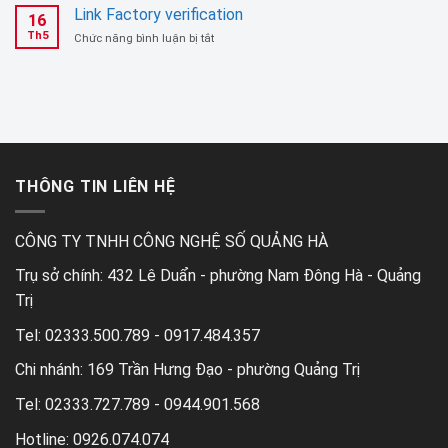
Link Factory verification
16
Th5
ở
Chức năng bình luận bị tắt
Link
Factory
verification
THÔNG TIN LIÊN HỆ
CÔNG TY TNHH CÔNG NGHỆ SỐ QUẢNG HÀ
Trụ sở chính:
432 Lê Duẩn - phường Nam Đông Hà - Quảng
Trị
Tel:
02333.500.789 - 0917.484.357
Chi nhánh:
169 Trần Hưng Đạo - phường Quảng Trị
Tel:
02333.727.789 - 0944.901.568
Hotline: 0926.074.074