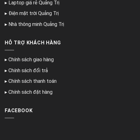
▸
Laptop giá rẻ Quảng Trị
▸
Điện mặt trời Quảng Trị
▸
Nhà thông minh Quảng Trị
HỖ TRỢ KHÁCH HÀNG
▸
Chính sách giao hàng
▸
Chính sách đổi trả
▸
Chính sách thanh toán
▸
Chính sách đặt hàng
FACEBOOK