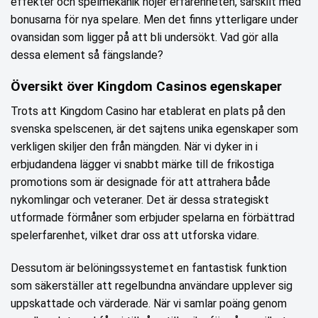
effekter och spelmekanik höjer erfarenheten, särskilt med
bonusarna för nya spelare. Men det finns ytterligare under
ovansidan som ligger på att bli undersökt. Vad gör alla
dessa element så fängslande?
Översikt över Kingdom Casinos egenskaper
Trots att Kingdom Casino har etablerat en plats på den
svenska spelscenen, är det sajtens unika egenskaper som
verkligen skiljer den från mängden. När vi dyker in i
erbjudandena lägger vi snabbt märke till de frikostiga
promotions som är designade för att attrahera både
nykomlingar och veteraner. Det är dessa strategiskt
utformade förmåner som erbjuder spelarna en förbättrad
spelerfarenhet, vilket drar oss att utforska vidare.
Dessutom är belöningssystemet en fantastisk funktion
som säkerställer att regelbundna användare upplever sig
uppskattade och värderade. När vi samlar poäng genom