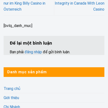
nur im King Billy Casino in
Integrity in Canada With Leon
Österreich
Casino
[bvlq_danh_muc]
Để lại một bình luận
Bạn phải
đăng nhập
để gửi bình luận.
Danh mục sản phẩm
Trang chủ
Giới thiệu
Chi Nhánh