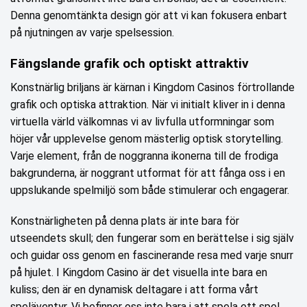
Denna genomtänkta design gör att vi kan fokusera enbart
på njutningen av varje spelsession.
Fängslande grafik och optiskt attraktiv
Konstnärlig briljans är kärnan i Kingdom Casinos förtrollande
grafik och optiska attraktion. När vi initialt kliver in i denna
virtuella värld välkomnas vi av livfulla utformningar som
höjer vår upplevelse genom mästerlig optisk storytelling.
Varje element, från de noggranna ikonerna till de frodiga
bakgrunderna, är noggrant utformat för att fånga oss i en
uppslukande spelmiljö som både stimulerar och engagerar.
Konstnärligheten på denna plats är inte bara för
utseendets skull; den fungerar som en berättelse i sig själv
och guidar oss genom en fascinerande resa med varje snurr
på hjulet. I Kingdom Casino är det visuella inte bara en
kuliss; den är en dynamisk deltagare i att forma vårt
speläventyr. Vi befinner oss inte bara i att spela ett spel,