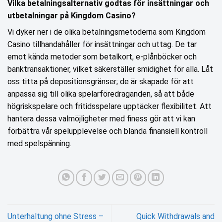
Vilka betalningsalternativ godtas för insättningar och
utbetalningar på Kingdom Casino?
Vi dyker ner i de olika betalningsmetoderna som Kingdom
Casino tillhandahåller för insättningar och uttag. De tar
emot kända metoder som betalkort, e-plånböcker och
banktransaktioner, vilket säkerställer smidighet för alla. Låt
oss titta på depositionsgränser; de är skapade för att
anpassa sig till olika spelarföredraganden, så att både
högriskspelare och fritidsspelare upptäcker flexibilitet. Att
hantera dessa valmöjligheter med finess gör att vi kan
förbättra vår spelupplevelse och blanda finansiell kontroll
med spelspänning.
Unterhaltung ohne Stress –
Quick Withdrawals and