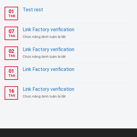
Test rest
01
Th8
Link Factory verification
07
Th6
ở
Chức năng bình luận bị tắt
Link
Factory
Link Factory verification
02
verification
Th6
ở
Chức năng bình luận bị tắt
Link
Factory
Link Factory verification
01
verification
Th6
Link Factory verification
16
Th5
ở
Chức năng bình luận bị tắt
Link
Factory
verification