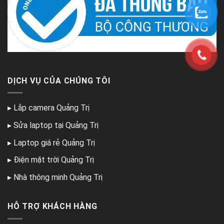
DỊCH VỤ CỦA CHÚNG TÔI
▸
Lắp camera Quảng Trị
▸
Sửa laptop tại Quảng Trị
▸
Laptop giá rẻ Quảng Trị
▸
Điện mặt trời Quảng Trị
▸
Nhà thông minh Quảng Trị
HỖ TRỢ KHÁCH HÀNG