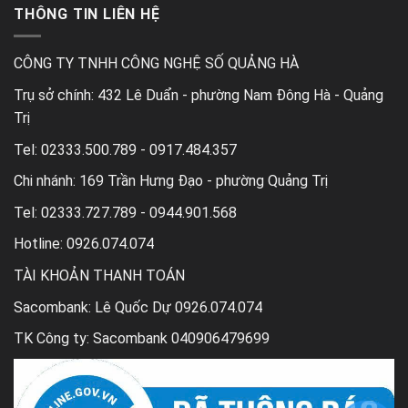
THÔNG TIN LIÊN HỆ
CÔNG TY TNHH CÔNG NGHỆ SỐ QUẢNG HÀ
Trụ sở chính:
432 Lê Duẩn - phường Nam Đông Hà - Quảng
Trị
Tel:
02333.500.789 - 0917.484.357
Chi nhánh:
169 Trần Hưng Đạo - phường Quảng Trị
Tel:
02333.727.789 - 0944.901.568
Hotline: 0926.074.074
TÀI KHOẢN THANH TOÁN
Sacombank: Lê Quốc Dự 0926.074.074
TK Công ty: Sacombank 040906479699