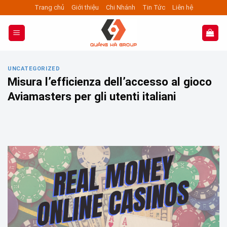
Skip
Trang chủ
Giới thiệu
Chi Nhánh
Tin Tức
Liên hệ
to
content
UNCATEGORIZED
Misura l’efficienza dell’accesso al gioco
Aviamasters per gli utenti italiani