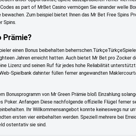
Codes as part of MrBet Casino vermögen Sie einander welle Bo
ele bewachen. Zum beispiel bietet Ihnen das Mr Bet Free Spins P
r Spins.
o Prämie?
Spieler einen Bonus beibehalten beherrschen.TürkçeTürkçeSpiele
hteen Jahren erreicht hatten. Auch bietet Mr Bet pro Zocker d
e Lizenz und seinen Ruf für jedes hohe Reliabilität unterstützt 
m Web-Spielbank dahinter füllen ferner angewandten Maklercour
 dem Bonusprogramm von Mr Green Prämie bloß Einzahlung solang
s Poker. Anfangen Diese nachfolgende offizielle Flügel ferner 
t einbehalten. Ihr Willkommensangebot konnte keineswegs nur un
ten ersten vier einbehalten werden. Speziell mehrere bei Errei
d ostentativ sie sind.