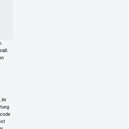
n
emäß
en
 ihr
ltung
scode
bot
hr