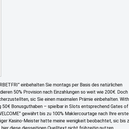
BETFRI” einbehalten Sie montags per Basis des natürlichen
dieren 50% Provision nach Einzahlungen so weit wie 200€. Doch
cherzustellten, sic Sie einen maximalen Prämie einbehalten. With
g 50€ Bonusguthaben – spielbar in Slots entsprechend Gates of
WELCOME” gewährt bis zu 100% Maklercourtage nach Ihre erste
hriger Kasino-Meister hatte meine wenigkeit beobachtet, sic bis
hier diese diesseitigen Quelltext nicht frühzeitig nutzen.