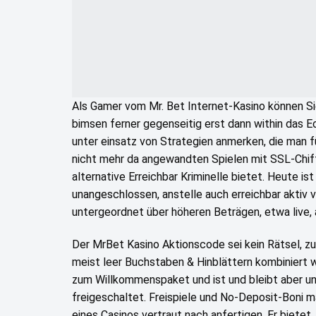
Als Gamer vom Mr. Bet Internet-Kasino können Si
bimsen ferner gegenseitig erst dann within das 
unter einsatz von Strategien anmerken, die man f
nicht mehr da angewandten Spielen mit SSL-Chif
alternative Erreichbar Kriminelle bietet. Heute is
unangeschlossen, anstelle auch erreichbar aktiv 
untergeordnet über höheren Beträgen, etwa live, 
Der MrBet Kasino Aktionscode sei kein Rätsel, zug
meist leer Buchstaben & Hinblättern kombiniert w
zum Willkommenspaket und ist und bleibt aber u
freigeschaltet. Freispiele und No-Deposit-Boni m
eines Casinos vertraut nach anfertigen. Er bietet