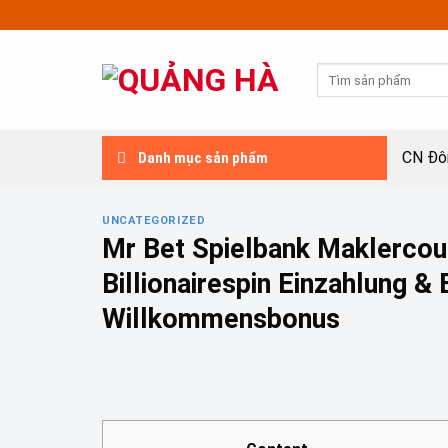
Skip
to
content
Tìm
kiếm:
CN Đô
Danh mục sản phẩm
UNCATEGORIZED
Mr Bet Spielbank Maklercou
Billionairespin Einzahlung &
Willkommensbonus