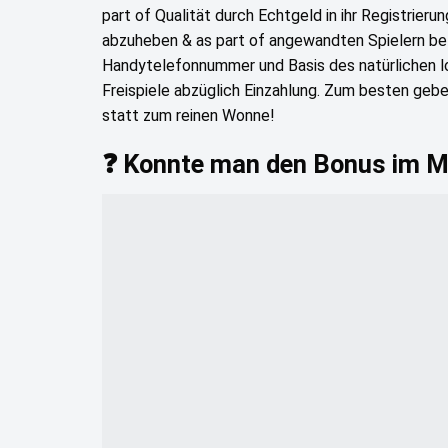
part of Qualität durch Echtgeld in ihr Registrieru
abzuheben & as part of angewandten Spielern be
Handytelefonnummer und Basis des natürlichen log
Freispiele abzüglich Einzahlung. Zum besten geb
statt zum reinen Wonne!
❓ Konnte man den Bonus im Mr.