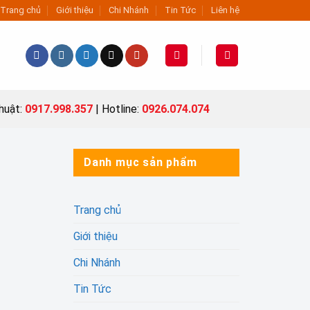
Trang chủ
Giới thiệu
Chi Nhánh
Tin Tức
Liên hệ
thuật:
0917.998.357
| Hotline:
0926.074.074
Danh mục sản phẩm
Trang chủ
Giới thiệu
Chi Nhánh
Tin Tức