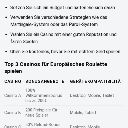
Setzen Sie sich ein Budget und halten Sie sich daran
Verwenden Sie verschiedene Strategien wie das
Martingale-System oder das Paroli-System
Wählen Sie ein Casino mit einer guten Reputation und
fairen Spielen
Üben Sie kostenlos, bevor Sie mit echtem Geld spielen
Top 3 Casinos für Europäisches Roulette
spielen
CASINO
BONUSANGEBOTE
GERÄTEKOMPATIBILITÄT
100%
Casino A
Willkommensbonus
Desktop, Mobile, Tablet
bis zu 200€
200 Freispiele für
Casino B
Mobile, Tablet
neue Spieler
50% Reload-Bonus
Casino C
Desktop, Mobile