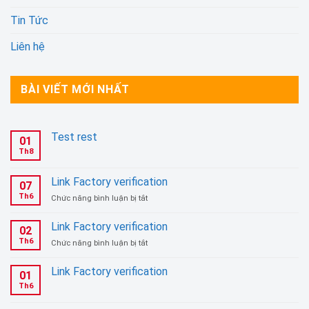
Tin Tức
Liên hệ
BÀI VIẾT MỚI NHẤT
Test rest
01
Th8
Link Factory verification
07
Th6
ở
Chức năng bình luận bị tắt
Link
Factory
Link Factory verification
02
verification
Th6
ở
Chức năng bình luận bị tắt
Link
Factory
Link Factory verification
01
verification
Th6