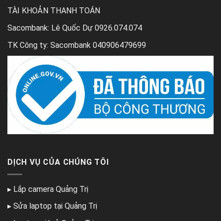
TÀI KHOẢN THANH TOÁN
Sacombank: Lê Quốc Dự 0926.074.074
TK Công ty: Sacombank 040906479699
DỊCH VỤ CỦA CHÚNG TÔI
▸
Lắp camera Quảng Trị
▸
Sửa laptop tại Quảng Trị