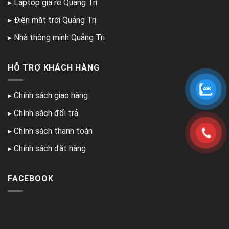
▸
Laptop giá rẻ Quảng Trị
▸
Điện mặt trời Quảng Trị
▸
Nhà thông minh Quảng Trị
HỖ TRỢ KHÁCH HÀNG
▸
Chính sách giao hàng
▸
Chính sách đổi trả
▸
Chính sách thanh toán
▸
Chính sách đặt hàng
FACEBOOK