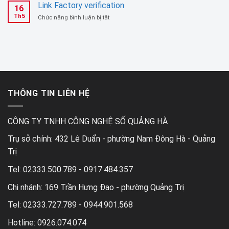
Link Factory verification
16
Th5
ở
Chức năng bình luận bị tắt
Link
Factory
verification
THÔNG TIN LIÊN HỆ
CÔNG TY TNHH CÔNG NGHỆ SỐ QUẢNG HÀ
Trụ sở chính:
432 Lê Duẩn - phường Nam Đông Hà - Quảng
Trị
Tel:
02333.500.789 - 0917.484.357
Chi nhánh:
169 Trần Hưng Đạo - phường Quảng Trị
Tel:
02333.727.789 - 0944.901.568
Hotline: 0926.074.074