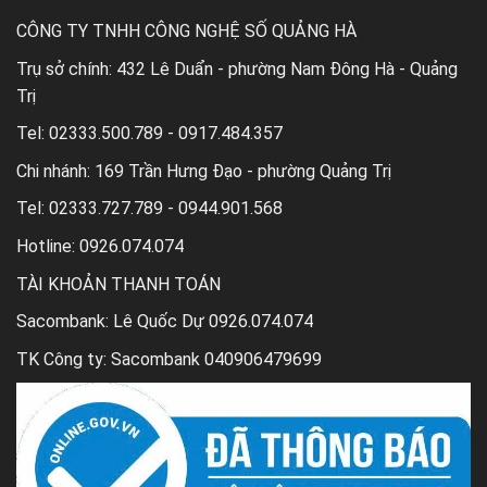
CÔNG TY TNHH CÔNG NGHỆ SỐ QUẢNG HÀ
Trụ sở chính:
432 Lê Duẩn - phường Nam Đông Hà - Quảng
Trị
Tel:
02333.500.789 - 0917.484.357
Chi nhánh:
169 Trần Hưng Đạo - phường Quảng Trị
Tel:
02333.727.789 - 0944.901.568
Hotline: 0926.074.074
TÀI KHOẢN THANH TOÁN
Sacombank: Lê Quốc Dự 0926.074.074
TK Công ty: Sacombank 040906479699