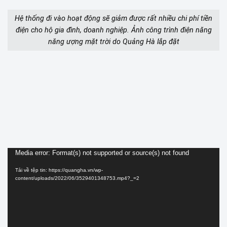
Hệ thống đi vào hoạt động sẽ giảm được rất nhiều chi phí tiền
điện cho hộ gia đình, doanh nghiệp. Ảnh công trình điện năng
năng ượng mặt trời do Quảng Hà lắp đặt
Trình
Media error: Format(s) not supported or source(s) not found
chơi
Tải về tệp tin: https://quangha.vn/wp-
Video
content/uploads/2022/06/3529401348753.mp4?_=2