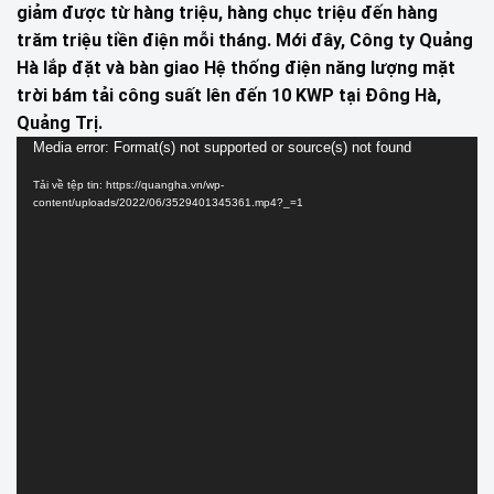
giảm được từ hàng triệu, hàng chục triệu đến hàng
trăm triệu tiền điện mỗi tháng. Mới đây, Công ty Quảng
Hà lắp đặt và bàn giao Hệ thống điện năng lượng mặt
trời bám tải công suất lên đến 10 KWP tại Đông Hà,
Quảng Trị.
Trình
Media error: Format(s) not supported or source(s) not found
chơi
Tải về tệp tin: https://quangha.vn/wp-
Video
content/uploads/2022/06/3529401345361.mp4?_=1