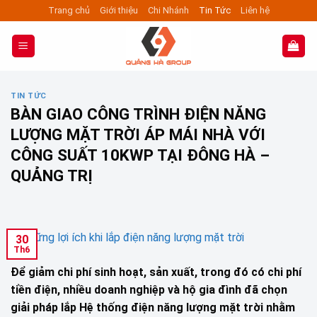
Skip
Trang chủ
Giới thiệu
Chi Nhánh
Tin Tức
Liên hệ
to
content
TIN TỨC
BÀN GIAO CÔNG TRÌNH ĐIỆN NĂNG
LƯỢNG MẶT TRỜI ÁP MÁI NHÀ VỚI
CÔNG SUẤT 10KWP TẠI ĐÔNG HÀ –
QUẢNG TRỊ
30
Th6
Để giảm chi phí sinh hoạt, sản xuất, trong đó có chi phí
tiền điện, nhiều doanh nghiệp và hộ gia đình đã chọn
giải pháp lắp Hệ thống điện năng lượng mặt trời nhằm