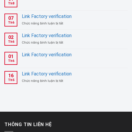
Th8
Link Factory verification
07
Th6
ở
Chức năng bình luận bị tắt
Link
Factory
Link Factory verification
02
verification
Th6
ở
Chức năng bình luận bị tắt
Link
Factory
Link Factory verification
01
verification
Th6
Link Factory verification
16
Th5
ở
Chức năng bình luận bị tắt
Link
Factory
verification
THÔNG TIN LIÊN HỆ