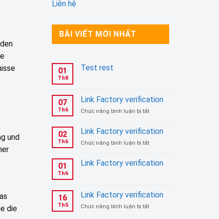
Liên hệ
BÀI VIẾT MỚI NHẤT
 den
se
Test rest
nisse
01
Th8
Link Factory verification
07
Th6
ở
Chức năng bình luận bị tắt
Link
Factory
Link Factory verification
02
verification
ng und
Th6
ở
Chức năng bình luận bị tắt
ner
Link
Factory
Link Factory verification
01
verification
Th6
Link Factory verification
was
16
Th5
ở
Chức năng bình luận bị tắt
e die
Link