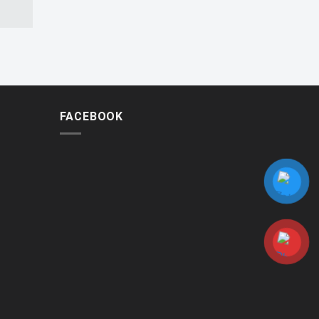
FACEBOOK