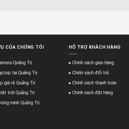
VỤ CỦA CHÚNG TÔI
HỖ TRỢ KHÁCH HÀNG
amera Quảng Trị
▸
Chính sách giao hàng
aptop tại Quảng Trị
▸
Chính sách đổi trả
p giá rẻ Quảng Trị
▸
Chính sách thanh toán
mặt trời Quảng Trị
▸
Chính sách đặt hàng
hông minh Quảng Trị