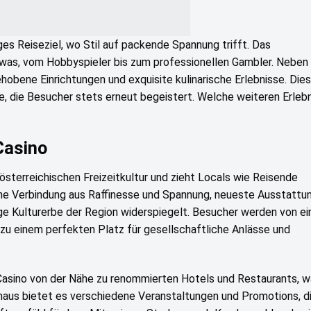
ges Reiseziel, wo Stil auf packende Spannung trifft. Das
twas, vom Hobbyspieler bis zum professionellen Gambler. Neben
obene Einrichtungen und exquisite kulinarische Erlebnisse. Die
e, die Besucher stets erneut begeistert. Welche weiteren Erleb
Casino
österreichischen Freizeitkultur und zieht Locals wie Reisende
che Verbindung aus Raffinesse und Spannung, neueste Ausstattu
ige Kulturerbe der Region widerspiegelt. Besucher werden von ei
zu einem perfekten Platz für gesellschaftliche Anlässe und
s Casino von der Nähe zu renommierten Hotels und Restaurants, 
hinaus bietet es verschiedene Veranstaltungen und Promotions, di