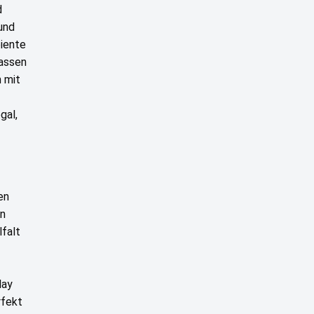
d
und
iente
lassen
 mit
gal,
en
on
falt
lay
rfekt