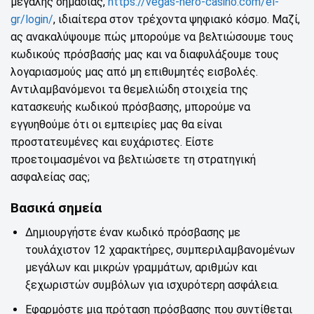
μεγάλης σημασίας,
https://vegas-hero-casino.com/el-
gr/login/
, ιδιαίτερα στον τρέχοντα ψηφιακό κόσμο. Μαζί,
ας ανακαλύψουμε πώς μπορούμε να βελτιώσουμε τους
κωδικούς πρόσβασής μας και να διαφυλάξουμε τους
λογαριασμούς μας από μη επιθυμητές εισβολές.
Αντιλαμβανόμενοι τα θεμελιώδη στοιχεία της
κατασκευής κωδικού πρόσβασης, μπορούμε να
εγγυηθούμε ότι οι εμπειρίες μας θα είναι
προστατευμένες και ευχάριστες. Είστε
προετοιμασμένοι να βελτιώσετε τη στρατηγική
ασφαλείας σας;
Βασικά σημεία
Δημιουργήστε έναν κωδικό πρόσβασης με
τουλάχιστον 12 χαρακτήρες, συμπεριλαμβανομένων
μεγάλων και μικρών γραμμάτων, αριθμών και
ξεχωριστών συμβόλων για ισχυρότερη ασφάλεια.
Εφαρμόστε μια πρόταση πρόσβασης που συντίθεται