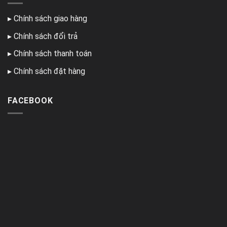
▸
Chính sách giao hàng
▸
Chính sách đổi trả
▸
Chính sách thanh toán
▸
Chính sách đặt hàng
FACEBOOK