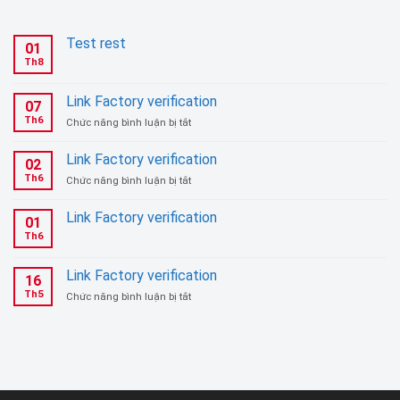
Test rest
01
Th8
Link Factory verification
07
Th6
ở
Chức năng bình luận bị tắt
Link
Factory
Link Factory verification
02
verification
Th6
ở
Chức năng bình luận bị tắt
Link
Factory
Link Factory verification
01
verification
Th6
Link Factory verification
16
Th5
ở
Chức năng bình luận bị tắt
Link
Factory
verification