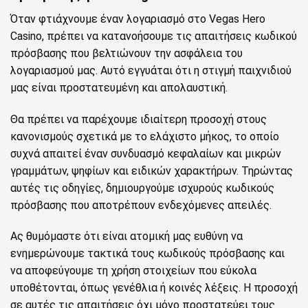
Όταν φτιάχνουμε έναν λογαριασμό στο Vegas Hero
Casino, πρέπει να κατανοήσουμε τις απαιτήσεις κωδικού
πρόσβασης που βελτιώνουν την ασφάλεια του
λογαριασμού μας. Αυτό εγγυάται ότι η στιγμή παιχνιδιού
μας είναι προστατευμένη και απολαυστική.
Θα πρέπει να παρέχουμε ιδιαίτερη προσοχή στους
κανονισμούς σχετικά με το ελάχιστο μήκος, το οποίο
συχνά απαιτεί έναν συνδυασμό κεφαλαίων και μικρών
γραμμάτων, ψηφίων και ειδικών χαρακτήρων. Τηρώντας
αυτές τις οδηγίες, δημιουργούμε ισχυρούς κωδικούς
πρόσβασης που αποτρέπουν ενδεχόμενες απειλές.
Ας θυμόμαστε ότι είναι ατομική μας ευθύνη να
ενημερώνουμε τακτικά τους κωδικούς πρόσβασης και
να αποφεύγουμε τη χρήση στοιχείων που εύκολα
υποθέτονται, όπως γενέθλια ή κοινές λέξεις. Η προσοχή
σε αυτές τις απαιτήσεις όχι μόνο προστατεύει τους