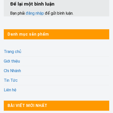
Để lại một bình luận
Bạn phải
đăng nhập
để gửi bình luận.
Danh mục sản phẩm
Trang chủ
Giới thiệu
Chi Nhánh
Tin Tức
Liên hệ
BÀI VIẾT MỚI NHẤT