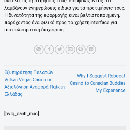
εύκολα τις προτιμήσεις τους, διασφαλίζοντας ότι
λαμβάνουν ενημερώσεις ειδικά για τα προτιμήσεις τους.
Η δυνατότητα της εφαρμογής είναι βελτιστοποιημένη,
παρέχοντας ένα φιλικό προς το χρήστη interface για
αποτελεσματική διαχείριση.
Εξυπηρέτηση Πελατών
Why I Suggest Robocat
Vulkan Vegas Casino σε
Casino to Canadian Buddies
Αξιολόγηση Αναφορά Παίκτη
My Experience
Ελλάδας
[bvlq_danh_muc]