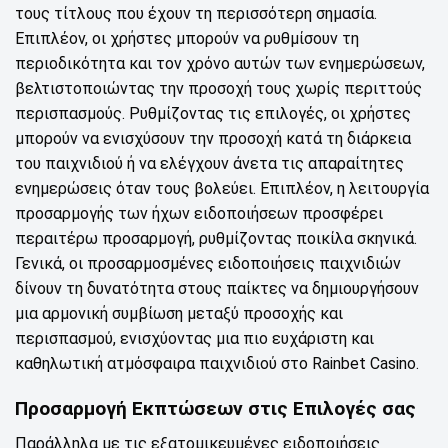
τους τίτλους που έχουν τη περισσότερη σημασία.
Επιπλέον, οι χρήστες μπορούν να ρυθμίσουν τη
περιοδικότητα και τον χρόνο αυτών των ενημερώσεων,
βελτιστοποιώντας την προσοχή τους χωρίς περιττούς
περισπασμούς. Ρυθμίζοντας τις επιλογές, οι χρήστες
μπορούν να ενισχύσουν την προσοχή κατά τη διάρκεια
του παιχνιδιού ή να ελέγχουν άνετα τις απαραίτητες
ενημερώσεις όταν τους βολεύει. Επιπλέον, η λειτουργία
προσαρμογής των ήχων ειδοποιήσεων προσφέρει
περαιτέρω προσαρμογή, ρυθμίζοντας ποικίλα σκηνικά.
Γενικά, οι προσαρμοσμένες ειδοποιήσεις παιχνιδιών
δίνουν τη δυνατότητα στους παίκτες να δημιουργήσουν
μια αρμονική συμβίωση μεταξύ προσοχής και
περισπασμού, ενισχύοντας μια πιο ευχάριστη και
καθηλωτική ατμόσφαιρα παιχνιδιού στο Rainbet Casino.
Προσαρμογή Εκπτώσεων στις Επιλογές σας
Παράλληλα με τις εξατομικευμένες ειδοποιήσεις