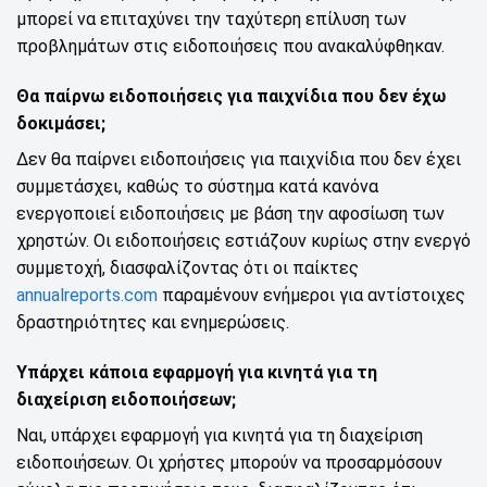
μπορεί να επιταχύνει την ταχύτερη επίλυση των
προβλημάτων στις ειδοποιήσεις που ανακαλύφθηκαν.
Θα παίρνω ειδοποιήσεις για παιχνίδια που δεν έχω
δοκιμάσει;
Δεν θα παίρνει ειδοποιήσεις για παιχνίδια που δεν έχει
συμμετάσχει, καθώς το σύστημα κατά κανόνα
ενεργοποιεί ειδοποιήσεις με βάση την αφοσίωση των
χρηστών. Οι ειδοποιήσεις εστιάζουν κυρίως στην ενεργό
συμμετοχή, διασφαλίζοντας ότι οι παίκτες
annualreports.com
παραμένουν ενήμεροι για αντίστοιχες
δραστηριότητες και ενημερώσεις.
Υπάρχει κάποια εφαρμογή για κινητά για τη
διαχείριση ειδοποιήσεων;
Ναι, υπάρχει εφαρμογή για κινητά για τη διαχείριση
ειδοποιήσεων. Οι χρήστες μπορούν να προσαρμόσουν