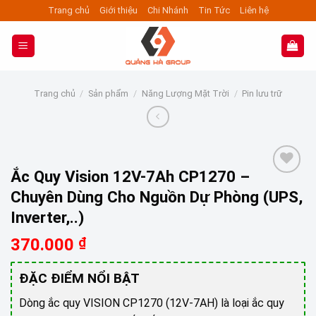
Skip
Trang chủ
Giới thiệu
Chi Nhánh
Tin Tức
Liên hệ
to
content
Trang chủ
/
Sản phẩm
/
Năng Lượng Mặt Trời
/
Pin lưu trữ
Ắc Quy Vision 12V-7Ah CP1270 –
Chuyên Dùng Cho Nguồn Dự Phòng (UPS,
Add to wishlist
Inverter,..)
370.000
₫
ĐẶC ĐIỂM NỔI BẬT
Dòng ắc quy VISION CP1270 (12V-7AH) là loại ắc quy