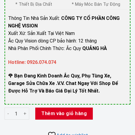
* Thiết Bị Địa Chất
* Máy Móc Bán Tự Động
Thông Tin Nhà Sản Xuất:
CÔNG TY CỔ PHẦN CÔNG
NGHỆ VISION
Xuất Xứ: Sản Xuất Tại Việt Nam
Ăc Quy Vision dòng CP bảo hành: 12 tháng
Nhà Phân Phối Chính Thức: Ắc Quy
QUẢNG HÀ
Hotline: 0926.074.074
🌹 Bạn Đang Kinh Doanh Ắc Quy, Phụ Tùng Xe,
Garage Sửa Chữa Xe .V.V. Chat Ngay Với Shop Để
Được Hỗ Trợ Và Báo Giá Đại Lý Tốt Nhất.
Ắc Quy Vision 12V-7Ah CP1270 - Chuyên Dùng Cho Nguồn Dự Ph
Thêm vào giỏ hàng