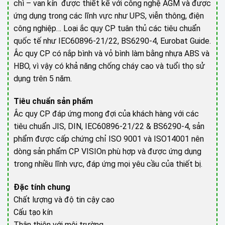
chì – van kín được thiết kế với công nghệ AGM và được
ứng dụng trong các lĩnh vực như UPS, viễn thông, điện
công nghiệp… Loại ắc quy CP tuân thủ các tiêu chuẩn
quốc tế như IEC60896-21/22, BS6290-4, Eurobat Guide.
Ắc quy CP có nắp bình và vỏ bình làm bằng nhựa ABS và
HBO, vì vậy có khả năng chống cháy cao và tuổi thọ sử
dụng trên 5 năm.
Tiêu chuẩn sản phẩm
Ắc quy CP đáp ứng mong đợi của khách hàng với các
tiêu chuẩn JIS, DIN, IEC60896-21/22 & BS6290-4, sản
phẩm được cấp chứng chỉ ISO 9001 và ISO14001 nên
dòng sản phẩm CP VISIOn phù hợp và được ứng dụng
trong nhiều lĩnh vực, đáp ứng mọi yêu cầu của thiết bị.
Đặc tính chung
Chất lượng và độ tin cậy cao
Cấu tạo kín
Thân thiện với môi trường