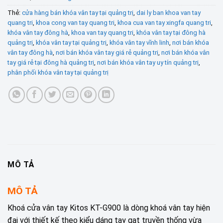
Thẻ:
cửa hàng bán khóa vân tay tại quảng trị
,
dai ly ban khoa van tay
quang tri
,
khoa cong van tay quang tri
,
khoa cua van tay xingfa quang tri
,
khóa vân tay đông hà
,
khoa van tay quang tri
,
khóa vân tay tại đông hà
quảng trị
,
khóa vân tay tại quảng trị
,
khóa vân tay vĩnh linh
,
nơi bán khóa
vân tay đông hà
,
nơi bán khóa vân tay giá rẻ quảng trị
,
nơi bán khóa vân
tay giá rẻ tại đông hà quảng trị
,
nơi bán khóa vân tay uy tín quảng trị
,
phân phối khóa vân tay tại quảng trị
MÔ TẢ
MÔ TẢ
Khoá cửa vân tay Kitos KT-G900 là dòng khoá vân tay hiện
đại với thiết kế theo kiểu dáng tay gạt truyền thống vừa