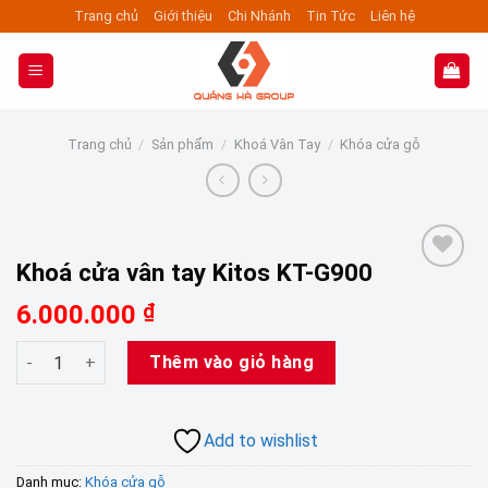
Skip
Trang chủ
Giới thiệu
Chi Nhánh
Tin Tức
Liên hệ
to
content
Trang chủ
/
Sản phẩm
/
Khoá Vân Tay
/
Khóa cửa gỗ
Khoá cửa vân tay Kitos KT-G900
Add to wishlist
6.000.000
₫
Khoá cửa vân tay Kitos KT-G900 số lượng
Thêm vào giỏ hàng
Add to wishlist
Danh mục:
Khóa cửa gỗ