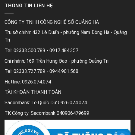
THÔNG TIN LIÊN HỆ
CÔNG TY TNHH CÔNG NGHỆ SỐ QUẢNG HÀ
Trụ sở chính:
432 Lê Duẩn - phường Nam Đông Hà - Quảng
Trị
Tel:
02333.500.789 - 0917.484.357
Chi nhánh:
169 Trần Hưng Đạo - phường Quảng Trị
Tel:
02333.727.789 - 0944.901.568
Hotline: 0926.074.074
TÀI KHOẢN THANH TOÁN
Sacombank: Lê Quốc Dự 0926.074.074
TK Công ty: Sacombank 040906479699