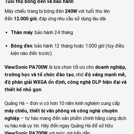
Tuổi thọ bóng đèn và bảo hành
Máy chiếu trang bị bóng đèn
240W
với tuổi thọ lên
đến
12.000 giờ
, đáp ứng nhu cầu sử dụng lâu dài.
Thân máy
: bảo hành 24 tháng.
Bóng đèn
: bảo hành 12 tháng hoặc 1.000 giờ (tùy điều
kiện nào đến trước).
ViewSonic PA700W
là lựa chọn tối ưu cho
doanh nghiệp,
trường học và tổ chức đào tạo
, nhờ
độ sáng mạnh mẽ,
độ phân giải WXGA ổn định, công nghệ DLP hiện đại và
thiết kế nhỏ gọn
.
Quảng Hà – đơn vị có hơn 10 năm kinh nghiệm cung cấp
máy chiếu, thiết bị văn phòng và công nghệ chuyên
nghiệp
– tự hào mang đến sản phẩm chính hãng cùng dịch
vụ hậu mãi uy tín. Hãy đến ngay Quảng Hà để sở hữu
ViewSonic PA700W
với mức giá hấp dẫn.