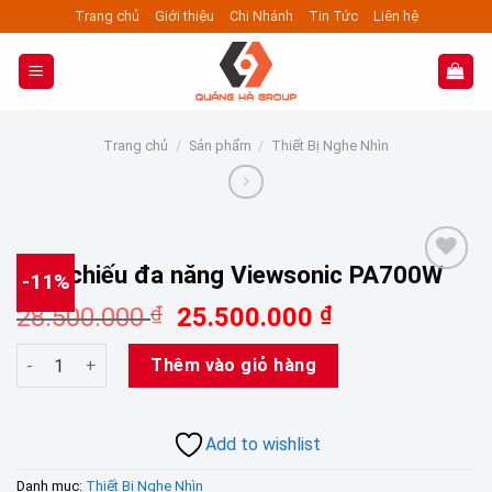
Skip
Trang chủ
Giới thiệu
Chi Nhánh
Tin Tức
Liên hệ
to
content
Trang chủ
/
Sản phẩm
/
Thiết Bị Nghe Nhìn
Máy chiếu đa năng Viewsonic PA700W
-11%
Add to wishlist
Giá
Giá
28.500.000
₫
25.500.000
₫
gốc
hiện
Máy chiếu đa năng Viewsonic PA700W số lượng
là:
tại
Thêm vào giỏ hàng
28.500.000 ₫.
là:
25.500.000 ₫
Add to wishlist
Danh mục:
Thiết Bị Nghe Nhìn