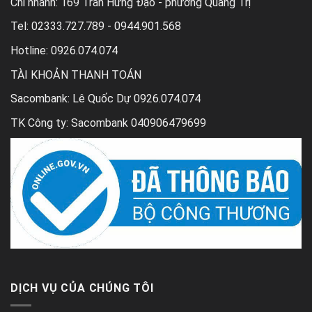
Chi nhánh:
169 Trần Hưng Đạo - phường Quảng Trị
Tel:
02333.727.789 - 0944.901.568
Hotline: 0926.074.074
TÀI KHOẢN THANH TOÁN
Sacombank: Lê Quốc Dự 0926.074.074
TK Công ty: Sacombank 040906479699
DỊCH VỤ CỦA CHÚNG TÔI