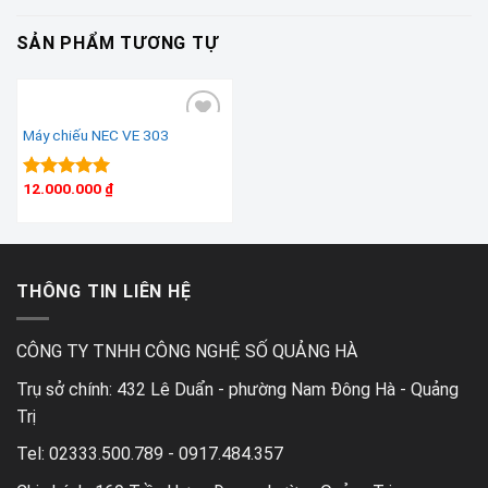
SẢN PHẨM TƯƠNG TỰ
Máy chiếu NEC VE 303
Add to wishlist
12.000.000
₫
Được xếp
hạng
5.00
5 sao
THÔNG TIN LIÊN HỆ
CÔNG TY TNHH CÔNG NGHỆ SỐ QUẢNG HÀ
Trụ sở chính:
432 Lê Duẩn - phường Nam Đông Hà - Quảng
Trị
Tel:
02333.500.789 - 0917.484.357