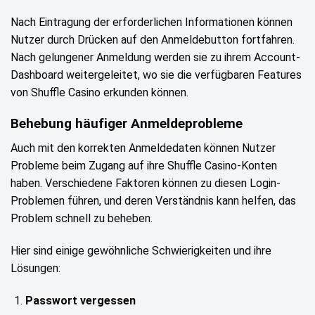
Nach Eintragung der erforderlichen Informationen können
Nutzer durch Drücken auf den Anmeldebutton fortfahren.
Nach gelungener Anmeldung werden sie zu ihrem Account-
Dashboard weitergeleitet, wo sie die verfügbaren Features
von Shuffle Casino erkunden können.
Behebung häufiger Anmeldeprobleme
Auch mit den korrekten Anmeldedaten können Nutzer
Probleme beim Zugang auf ihre Shuffle Casino-Konten
haben. Verschiedene Faktoren können zu diesen Login-
Problemen führen, und deren Verständnis kann helfen, das
Problem schnell zu beheben.
Hier sind einige gewöhnliche Schwierigkeiten und ihre
Lösungen:
Passwort vergessen