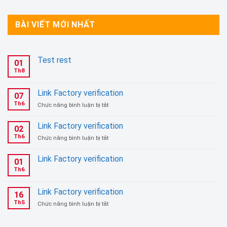
BÀI VIẾT MỚI NHẤT
Test rest
01
Th8
Link Factory verification
07
Th6
ở
Chức năng bình luận bị tắt
Link
Factory
Link Factory verification
02
verification
Th6
ở
Chức năng bình luận bị tắt
Link
Factory
Link Factory verification
01
verification
Th6
Link Factory verification
16
Th5
ở
Chức năng bình luận bị tắt
Link
Factory