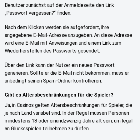
Benutzer zunächst auf der Anmeldeseite den Link
„Passwort vergessen?“ finden.
Nach dem Klicken werden sie aufgefordert, ihre
angegebene E-Mail-Adresse anzugeben. An diese Adresse
wird eine E-Mail mit Anweisungen und einem Link zum
Wiederherstellen des Passworts gesendet.
Über den Link kann der Nutzer ein neues Passwort
generieren. Sollte er die E-Mail nicht bekommen, muss er
unbedingt seinen Spam-Ordner kontrollieren.
Gibt es Altersbeschränkungen für die Spieler?
Ja, in Casinos gelten Altersbeschränkungen für Spieler, die
je nach Land variabel sind. In der Regel müssen Personen
mindestens 18 oder einundzwanzig Jahre alt sein, um legal
an Glücksspielen teilnehmen zu dürfen.