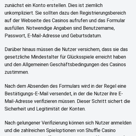
zunächst ein Konto erstellen. Dies ist ziemlich
unkompliziert. Sie sollten dazu den Registrierungsbereich
auf der Webseite des Casinos aufrufen und das Formular
ausfüllen. Notwendige Angaben sind Benutzername,
Passwort, E-Mail-Adresse und Geburtsdatum.
Darüber hinaus müssen die Nutzer versichern, dass sie das
gesetzliche Mindestalter für Glücksspiele erreicht haben
und den Allgemeinen Geschäftsbedingungen des Casinos
zustimmen.
Nach dem Absenden des Formulars wird in der Regel eine
Bestätigungs-E-Mail versendet, in der die Nutzer ihre E-
Mail-Adresse verifizieren müssen. Dieser Schritt sichert die
Sicherheit und Legitimität der Konten.
Nach gelungener Verifizierung können sich Nutzer anmelden
und die zahlreichen Spieloptionen von Shuffle Casino