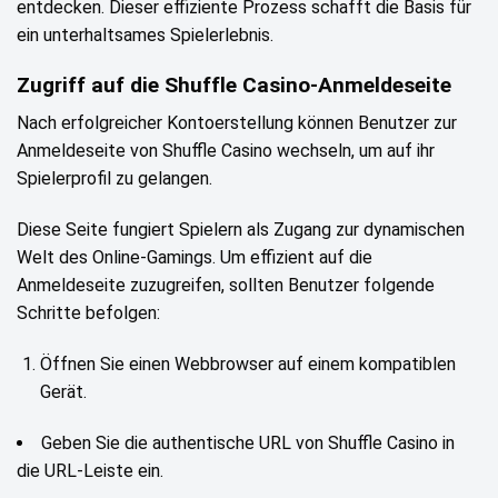
entdecken. Dieser effiziente Prozess schafft die Basis für
ein unterhaltsames Spielerlebnis.
Zugriff auf die Shuffle Casino-Anmeldeseite
Nach erfolgreicher Kontoerstellung können Benutzer zur
Anmeldeseite von Shuffle Casino wechseln, um auf ihr
Spielerprofil zu gelangen.
Diese Seite fungiert Spielern als Zugang zur dynamischen
Welt des Online-Gamings. Um effizient auf die
Anmeldeseite zuzugreifen, sollten Benutzer folgende
Schritte befolgen:
Öffnen Sie einen Webbrowser auf einem kompatiblen
Gerät.
Geben Sie die authentische URL von Shuffle Casino in
die URL-Leiste ein.