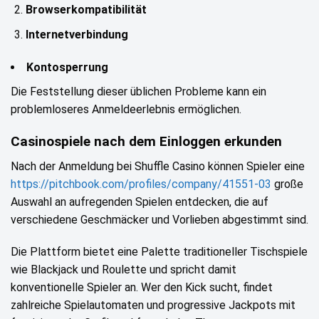
Browserkompatibilität
Internetverbindung
Kontosperrung
Die Feststellung dieser üblichen Probleme kann ein
problemloseres Anmeldeerlebnis ermöglichen.
Casinospiele nach dem Einloggen erkunden
Nach der Anmeldung bei Shuffle Casino können Spieler eine
https://pitchbook.com/profiles/company/41551-03
große
Auswahl an aufregenden Spielen entdecken, die auf
verschiedene Geschmäcker und Vorlieben abgestimmt sind.
Die Plattform bietet eine Palette traditioneller Tischspiele
wie Blackjack und Roulette und spricht damit
konventionelle Spieler an. Wer den Kick sucht, findet
zahlreiche Spielautomaten und progressive Jackpots mit