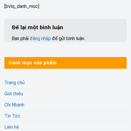
[bvlq_danh_muc]
Để lại một bình luận
Bạn phải
đăng nhập
để gửi bình luận.
Danh mục sản phẩm
Trang chủ
Giới thiệu
Chi Nhánh
Tin Tức
Liên hệ