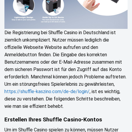
Die Registrierung bei Shuffle Casino in Deutschland ist
ziemlich unkompliziert. Nutzer müssen lediglich die
offizielle Webseite Website aufrufen und den
Anmeldebutton finden. Die Eingabe des korrekten
Benutzernamens oder der E-Mail-Adresse zusammen mit
dem sicheren Passwort ist für den Zugriff auf das Konto
erforderlich. Manchmal können jedoch Probleme auftreten.
Um ein störungsfreies Spielerlebnis zu gewährleisten,
https://shuffle-kaszino.com/de-de/login/
, ist es wichtig,
diese zu verstehen. Die folgenden Schritte beschreiben,
wie man sie effizient behebt.
Erstellen Ihres Shuffle Casino-Kontos
Um im Shuffle Casino spielen zu können, müssen Nutzer