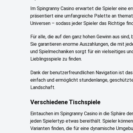
Im Spingranny Casino erwartet die Spieler eine er
präsentiert eine umfangreiche Palette an themati
Universen – sodass jeder Spieler das Richtige fin
Für alle, die auf den ganz hohen Gewinn aus sind
Sie garantieren enorme Auszahlungen, die mit je
und Spielmechaniken sorgt für ein vielseitiges un
Lieblingsspiele zu finden.
Dank der benutzerfreundlichen Navigation ist da
einfach und ermöglicht stundenlange, geschützte
Landschaft.
Verschiedene Tischspiele
Eintauchen im Spingranny Casino in die Sphäre der
jeden Spielertyp etwas bereithält. Spieler könne
Varianten finden, die für eine dynamische Umgeb