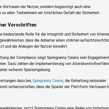
s Vertrauen der Nutzer, sondern begünstigt auch eine
so allen Teilnehmern ein tröstliches Gefühl der Sicherheit.
cher Vorschriften
e bedeutende Rolle für die Integrität und Sicherheit von Interne
gewährleisten, dass die Anbieter einen strikten aufsichtsrechtli
zt und die Anliegen der Nutzer bewahrt.
rhaltung der Compliance zeigt Springranny Casino sein Engagement
en. Dazu zählen die Implementierung von Alterskontrollverfahre
einer sicheren Spielumgebung.
wertungen dazu bei,
Spingranny Casino
, die Einhaltung nationaler
mit sicherzustellen, dass die Spieler der Plattform Vertrauen 
währleisten, setzt Springranny Casino eine Reihe von Initiativen