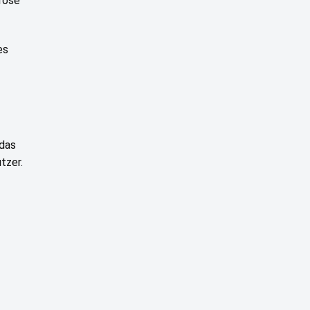
rose
es
 das
tzer.