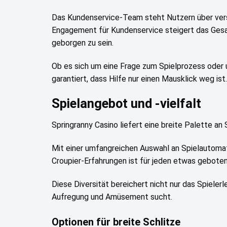
Das Kundenservice-Team steht Nutzern über versc
Engagement für Kundenservice steigert das Gesa
geborgen zu sein.
Ob es sich um eine Frage zum Spielprozess oder
garantiert, dass Hilfe nur einen Mausklick weg ist.
Spielangebot und -vielfalt
Springranny Casino liefert eine breite Palette a
Mit einer umfangreichen Auswahl an Spielautoma
Croupier-Erfahrungen ist für jeden etwas geboten
Diese Diversität bereichert nicht nur das Spieler
Aufregung und Amüsement sucht.
Optionen für breite Schlitze