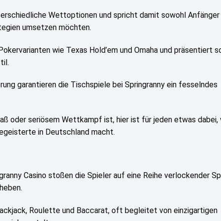
terschiedliche Wettoptionen und spricht damit sowohl Anfänger 
rategien umsetzen möchten.
 Pokervarianten wie Texas Hold’em und Omaha und präsentiert s
il.
ierung garantieren die Tischspiele bei Springranny ein fesselndes
ß oder seriösem Wettkampf ist, hier ist für jeden etwas dabei,
begeisterte in Deutschland macht.
ranny Casino stoßen die Spieler auf eine Reihe verlockender Spi
 heben.
ackjack, Roulette und Baccarat, oft begleitet von einzigartigen