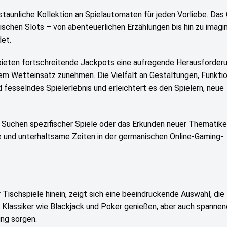
staunliche Kollektion an Spielautomaten für jeden Vorliebe. Das
schen Slots – von abenteuerlichen Erzählungen bis hin zu imagi
det.
, bieten fortschreitende Jackpots eine aufregende Herausforderu
dem Wetteinsatz zunehmen. Die Vielfalt an Gestaltungen, Funkti
d fesselndes Spielerlebnis und erleichtert es den Spielern, neue
s Suchen spezifischer Spiele oder das Erkunden neuer Thematik
 und unterhaltsame Zeiten in der germanischen Online-Gaming-
 Tischspiele hinein, zeigt sich eine beeindruckende Auswahl, die 
n Klassiker wie Blackjack und Poker genießen, aber auch spanne
ung sorgen.