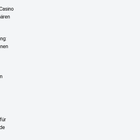
 Casino
nären
ng:
onen
en
für
nde