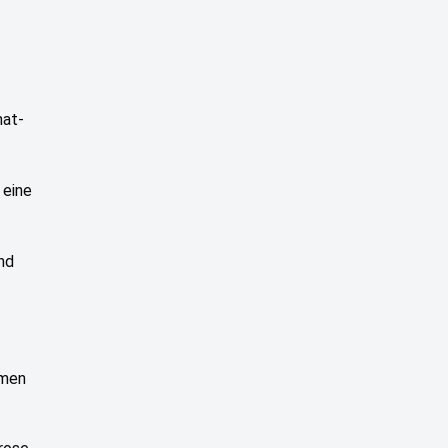
hat-
 eine
nd
hmen