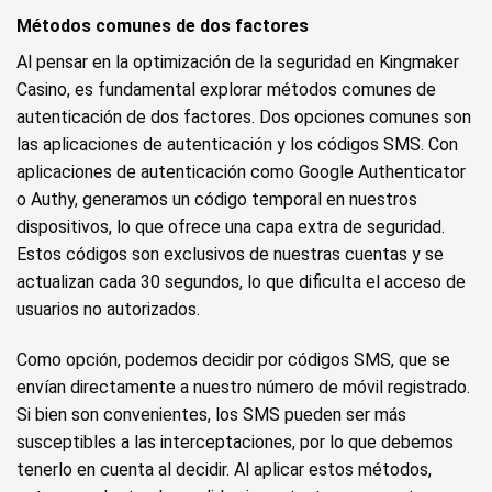
Métodos comunes de dos factores
Al pensar en la optimización de la seguridad en Kingmaker
Casino, es fundamental explorar métodos comunes de
autenticación de dos factores. Dos opciones comunes son
las aplicaciones de autenticación y los códigos SMS. Con
aplicaciones de autenticación como Google Authenticator
o Authy, generamos un código temporal en nuestros
dispositivos, lo que ofrece una capa extra de seguridad.
Estos códigos son exclusivos de nuestras cuentas y se
actualizan cada 30 segundos, lo que dificulta el acceso de
usuarios no autorizados.
Como opción, podemos decidir por códigos SMS, que se
envían directamente a nuestro número de móvil registrado.
Si bien son convenientes, los SMS pueden ser más
susceptibles a las interceptaciones, por lo que debemos
tenerlo en cuenta al decidir. Al aplicar estos métodos,