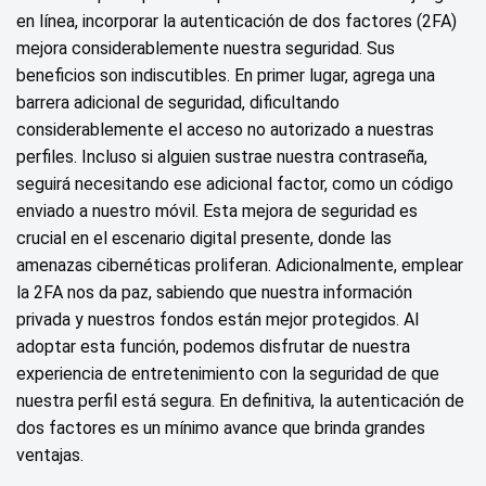
en línea, incorporar la autenticación de dos factores (2FA)
mejora considerablemente nuestra seguridad. Sus
beneficios son indiscutibles. En primer lugar, agrega una
barrera adicional de seguridad, dificultando
considerablemente el acceso no autorizado a nuestras
perfiles. Incluso si alguien sustrae nuestra contraseña,
seguirá necesitando ese adicional factor, como un código
enviado a nuestro móvil. Esta mejora de seguridad es
crucial en el escenario digital presente, donde las
amenazas cibernéticas proliferan. Adicionalmente, emplear
la 2FA nos da paz, sabiendo que nuestra información
privada y nuestros fondos están mejor protegidos. Al
adoptar esta función, podemos disfrutar de nuestra
experiencia de entretenimiento con la seguridad de que
nuestra perfil está segura. En definitiva, la autenticación de
dos factores es un mínimo avance que brinda grandes
ventajas.