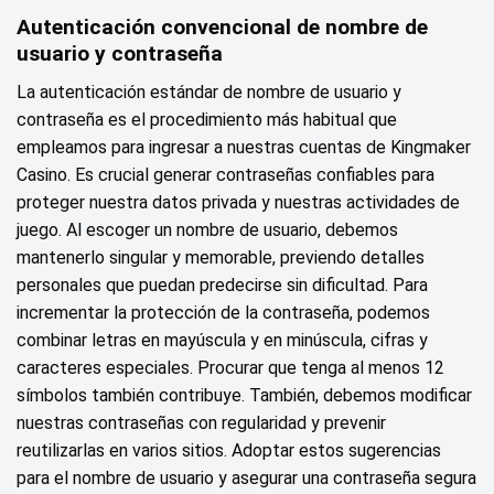
Autenticación convencional de nombre de
usuario y contraseña
La autenticación estándar de nombre de usuario y
contraseña es el procedimiento más habitual que
empleamos para ingresar a nuestras cuentas de Kingmaker
Casino. Es crucial generar contraseñas confiables para
proteger nuestra datos privada y nuestras actividades de
juego. Al escoger un nombre de usuario, debemos
mantenerlo singular y memorable, previendo detalles
personales que puedan predecirse sin dificultad. Para
incrementar la protección de la contraseña, podemos
combinar letras en mayúscula y en minúscula, cifras y
caracteres especiales. Procurar que tenga al menos 12
símbolos también contribuye. También, debemos modificar
nuestras contraseñas con regularidad y prevenir
reutilizarlas en varios sitios. Adoptar estos sugerencias
para el nombre de usuario y asegurar una contraseña segura