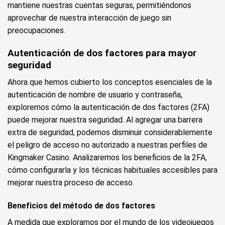
mantiene nuestras cuentas seguras, permitiéndonos
aprovechar de nuestra interacción de juego sin
preocupaciones.
Autenticación de dos factores para mayor
seguridad
Ahora que hemos cubierto los conceptos esenciales de la
autenticación de nombre de usuario y contraseña,
exploremos cómo la autenticación de dos factores (2FA)
puede mejorar nuestra seguridad. Al agregar una barrera
extra de seguridad, podemos disminuir considerablemente
el peligro de acceso no autorizado a nuestras perfiles de
Kingmaker Casino. Analizaremos los beneficios de la 2FA,
cómo configurarla y los técnicas habituales accesibles para
mejorar nuestra proceso de acceso.
Beneficios del método de dos factores
A medida que exploramos por el mundo de los videojuegos