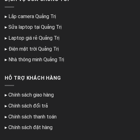
▸
Lắp camera Quảng Trị
▸
Sửa laptop tại Quảng Trị
▸
Laptop giá rẻ Quảng Trị
▸
Điện mặt trời Quảng Trị
▸
Nhà thông minh Quảng Trị
HỖ TRỢ KHÁCH HÀNG
▸
Chính sách giao hàng
▸
Chính sách đổi trả
▸
Chính sách thanh toán
▸
Chính sách đặt hàng