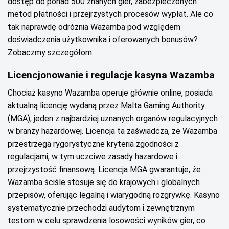
dostęp do ponad 500 znanych gier, zabezpieczonych
metod płatności i przejrzystych procesów wypłat. Ale co
tak naprawdę odróżnia Wazamba pod względem
doświadczenia użytkownika i oferowanych bonusów?
Zobaczmy szczegółom.
Licencjonowanie i regulacje kasyna Wazamba
Chociaż kasyno Wazamba operuje głównie online, posiada
aktualną licencję wydaną przez Malta Gaming Authority
(MGA), jeden z najbardziej uznanych organów regulacyjnych
w branży hazardowej. Licencja ta zaświadcza, że Wazamba
przestrzega rygorystyczne kryteria zgodności z
regulacjami, w tym uczciwe zasady hazardowe i
przejrzystość finansową. Licencja MGA gwarantuje, że
Wazamba ściśle stosuje się do krajowych i globalnych
przepisów, oferując legalną i wiarygodną rozgrywkę. Kasyno
systematycznie przechodzi audytom i zewnętrznym
testom w celu sprawdzenia losowości wyników gier, co