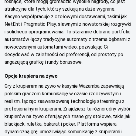
rosnące, które mogą gromadzić wysokie nagrody, co jest
atrakcyjne dla tych, którzy szukają na duże wygrane.
Kasyno współpracuje z czołowymi dostawcami, takimi jak
NetEnt i Pragmatic Play, sławnymi z nowatorskiej rozgrywki
i solidnego oprogramowania. To starannie dobrane portfolio
automatów łączy tradycyjne automaty z trzema bębnami z
nowoczesnymi automatami wideo, pozwalając Ci
decydować w zależności od preferencji, od prostoty po
angażującą grafikę i rundy bonusowe.
Opcje krupiera na żywo
Gry z krupierem na żywo w kasynie Wazamba zapewniają
polskim graczom komunikację w czasie rzeczywistym i
realizm, łącząc zaawansowaną technologię streamingu z
profesjonalnymi krupierami. Znajdziesz tu różnorodny wybór
krupierów na żywo oferujących znane gry stołowe, takie jak
blackjack, ruletka, bakarat i poker. Platforma wspiera
dynamiczną grę, umożliwiając komunikację z krupierami i