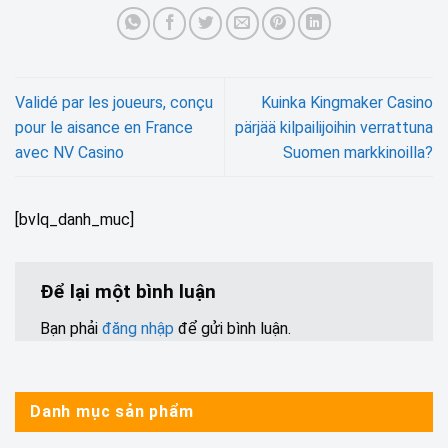
Validé par les joueurs, conçu
Kuinka Kingmaker Casino
pour le aisance en France
pärjää kilpailijoihin verrattuna
avec NV Casino
Suomen markkinoilla?
[bvlq_danh_muc]
Để lại một bình luận
Bạn phải
đăng nhập
để gửi bình luận.
Danh mục sản phẩm