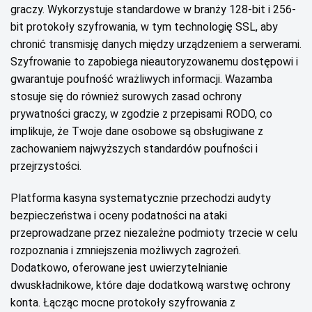
graczy. Wykorzystuje standardowe w branży 128-bit i 256-
bit protokoły szyfrowania, w tym technologię SSL, aby
chronić transmisję danych między urządzeniem a serwerami.
Szyfrowanie to zapobiega nieautoryzowanemu dostępowi i
gwarantuje poufność wrażliwych informacji. Wazamba
stosuje się do również surowych zasad ochrony
prywatności graczy, w zgodzie z przepisami RODO, co
implikuje, że Twoje dane osobowe są obsługiwane z
zachowaniem najwyższych standardów poufności i
przejrzystości.
Platforma kasyna systematycznie przechodzi audyty
bezpieczeństwa i oceny podatności na ataki
przeprowadzane przez niezależne podmioty trzecie w celu
rozpoznania i zmniejszenia możliwych zagrożeń.
Dodatkowo, oferowane jest uwierzytelnianie
dwuskładnikowe, które daje dodatkową warstwę ochrony
konta. Łącząc mocne protokoły szyfrowania z