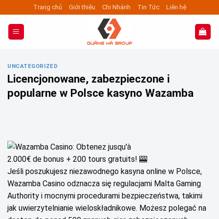
Skip
Trang chủ
Giới thiệu
Chi Nhánh
Tin Tức
Liên hệ
to
content
UNCATEGORIZED
Licencjonowane, zabezpieczone i
popularne w Polsce kasyno Wazamba
Jeśli poszukujesz niezawodnego kasyna online w Polsce,
Wazamba Casino odznacza się regulacjami Malta Gaming
Authority i mocnymi procedurami bezpieczeństwa, takimi
jak uwierzytelnianie wieloskładnikowe. Możesz polegać na