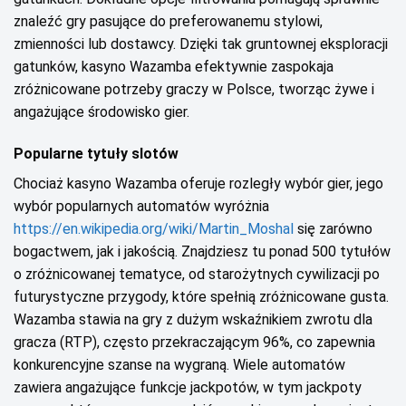
znaleźć gry pasujące do preferowanemu stylowi,
zmienności lub dostawcy. Dzięki tak gruntownej eksploracji
gatunków, kasyno Wazamba efektywnie zaspokaja
zróżnicowane potrzeby graczy w Polsce, tworząc żywe i
angażujące środowisko gier.
Popularne tytuły slotów
Chociaż kasyno Wazamba oferuje rozległy wybór gier, jego
wybór popularnych automatów wyróżnia
https://en.wikipedia.org/wiki/Martin_Moshal
się zarówno
bogactwem, jak i jakością. Znajdziesz tu ponad 500 tytułów
o zróżnicowanej tematyce, od starożytnych cywilizacji po
futurystyczne przygody, które spełnią zróżnicowane gusta.
Wazamba stawia na gry z dużym wskaźnikiem zwrotu dla
gracza (RTP), często przekraczającym 96%, co zapewnia
konkurencyjne szanse na wygraną. Wiele automatów
zawiera angażujące funkcje jackpotów, w tym jackpoty