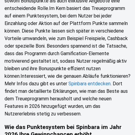
sowohl Bonuspunkte als auch exklusive Angebote eine
entscheidende Rolle.Im Kern basiert das Treueprogramm
auf einem Punktesystem, bei dem Nutzer bei jeder
Einzahlung oder Aktion auf der Plattform Punkte sammeln
können. Diese Punkte lassen sich später in verschiedene
Vorteile umwandeln, wie zum Beispiel Freispiele, Cashback
oder spezielle Boni. Besonders spannend ist die Tatsache,
dass das Programm durch Gamification-Elemente
motivierend gestaltet ist, sodass Nutzer regelmäßig aktiv
bleiben und ihre Bonuspunkte effizient nutzen
können.Interessiert, wie die genauen Abläufe funktionieren?
Mehr Infos dazu gibt es unter
Spinbara entdecken
. Dort
findet man detaillierte Erklärungen, wie man das Beste aus
dem Treueprogramm herausholt und welche neuen
Features in 2026 hinzugefügt wurden, um das
Nutzererlebnis stetig zu verbessern.
Wie das Punktesystem bei Spinbara im Jahr
2026 Ihre Gewinnchancen erhöht