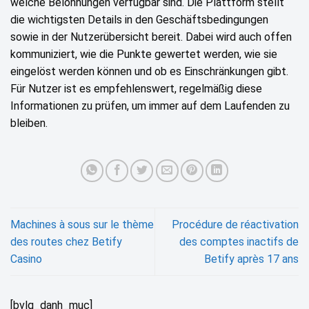
welche Belohnungen verfügbar sind. Die Plattform stellt
die wichtigsten Details in den Geschäftsbedingungen
sowie in der Nutzerübersicht bereit. Dabei wird auch offen
kommuniziert, wie die Punkte gewertet werden, wie sie
eingelöst werden können und ob es Einschränkungen gibt.
Für Nutzer ist es empfehlenswert, regelmäßig diese
Informationen zu prüfen, um immer auf dem Laufenden zu
bleiben.
Machines à sous sur le thème
Procédure de réactivation
des routes chez Betify
des comptes inactifs de
Casino
Betify après 17 ans
[bvlq_danh_muc]