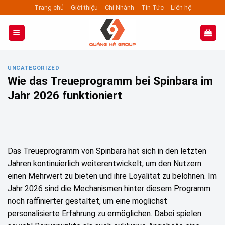
Skip
Trang chủ
Giới thiệu
Chi Nhánh
Tin Tức
Liên hệ
to
content
UNCATEGORIZED
Wie das Treueprogramm bei Spinbara im
Jahr 2026 funktioniert
Das Treueprogramm von Spinbara hat sich in den letzten
Jahren kontinuierlich weiterentwickelt, um den Nutzern
einen Mehrwert zu bieten und ihre Loyalität zu belohnen. Im
Jahr 2026 sind die Mechanismen hinter diesem Programm
noch raffinierter gestaltet, um eine möglichst
personalisierte Erfahrung zu ermöglichen. Dabei spielen