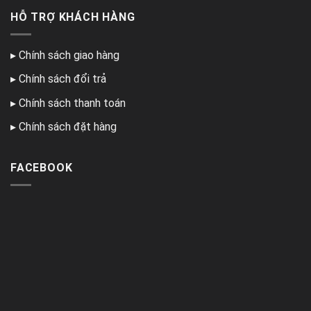
HỖ TRỢ KHÁCH HÀNG
▸
Chính sách giao hàng
▸
Chính sách đổi trả
▸
Chính sách thanh toán
▸
Chính sách đặt hàng
FACEBOOK