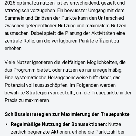
2026 optimal zu nutzen, ist es entscheidend, gezielt und
strategisch vorzugehen. Ein bewusster Umgang mit dem
Sammeln und Einlösen der Punkte kann den Unterschied
zwischen gelegentlicher Nutzung und maximalem Nutzen
ausmachen. Dabei spielt die Planung der Aktivitäten eine
zentrale Rolle, um die verfügbaren Punkte effizient zu
erhöhen.
Viele Nutzer ignorieren die vielfältigen Möglichkeiten, die
das Programm bietet, oder nutzen es nur unregelmäßig.
Eine systematische Herangehensweise hilft daher, das
Potenzial voll auszuschöpfen. Im Folgenden werden
bewährte Strategien vorgestellt, um die Treuepunkte in der
Praxis zu maximieren.
Schlüsselstrategien zur Maximierung der Treuepunkte
Regelmäßige Nutzung der Bonusaktionen:
Nutze
zeitlich begrenzte Aktionen, erhöhe die Punktzahl bei