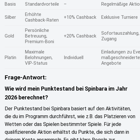
Basis
Standardvorteile
–
Regelmäßige Akti
Erhöhte
Silber
+10% Cashback
Exklusive Turniere
Cashback-Raten
Persönliche
Sofortauszahlung,
Gold
Betreuung,
+20% Cashback
Zugang
Premium-Boni
Maximale
Einladungen zu Eve
Platin
Belohnungen,
Individuell
maßgeschneidert
VIP-Status
Angebote
Frage-Antwort:
Wie wird mein Punktestand bei Spinbara im Jahr
2026 berechnet?
Der Punktestand bei Spinbara basiert auf den Aktivitäten,
die du im Programm durchführst, wie z.B. das Platzieren von
Wetten oder das Spielen bestimmter Spiele. Für jede
qualifizierende Aktion erhältst du Punkte, die sich dann in
deinem Konto ansammeln. Es gibt klare Regeln zur