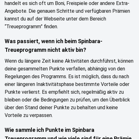
handelt es sich oft um Boni, Freispiele oder andere Extra-
Angebote. Die genauen Schritte und verfügbaren Prämien
kannst du auf der Webseite unter dem Bereich
“Treueprogramm” finden.
Was passiert, wenn ich beim Spinbara-
Treueprogramm nicht aktiv bin?
Wenn du längere Zeit keine Aktivitäten durchführst, können
deine gesammelten Punkte verfallen, abhängig von den
Regelungen des Programms. Es ist möglich, dass du nach
einer längeren Inaktivitätsphase bestimmte Vorteile oder
Punkte verlierst. Es empfiehlt sich, regelmäßig aktiv zu
bleiben oder die Bedingungen zu prüfen, um den Überblick
über den Stand deiner Punkte zu behalten und keine
Vorteile zu verpassen.
Wie sammle ich Punkte im Spinbara
Treueprogramm und wie viele sind für eine Prämie