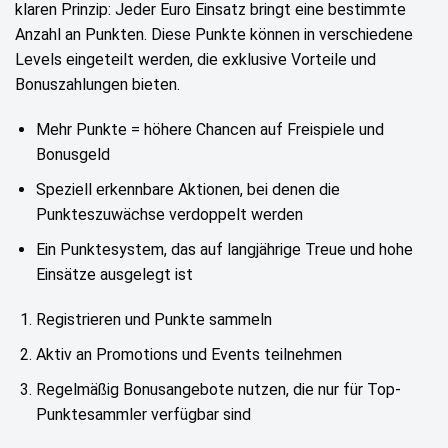
klaren Prinzip: Jeder Euro Einsatz bringt eine bestimmte
Anzahl an Punkten. Diese Punkte können in verschiedene
Levels eingeteilt werden, die exklusive Vorteile und
Bonuszahlungen bieten.
Mehr Punkte = höhere Chancen auf Freispiele und
Bonusgeld
Speziell erkennbare Aktionen, bei denen die
Punkteszuwächse verdoppelt werden
Ein Punktesystem, das auf langjährige Treue und hohe
Einsätze ausgelegt ist
Registrieren und Punkte sammeln
Aktiv an Promotions und Events teilnehmen
Regelmäßig Bonusangebote nutzen, die nur für Top-
Punktesammler verfügbar sind