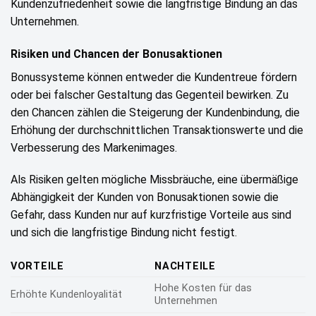
Kundenzufriedenheit sowie die langfristige Bindung an das
Unternehmen.
Risiken und Chancen der Bonusaktionen
Bonussysteme können entweder die Kundentreue fördern
oder bei falscher Gestaltung das Gegenteil bewirken. Zu
den Chancen zählen die Steigerung der Kundenbindung, die
Erhöhung der durchschnittlichen Transaktionswerte und die
Verbesserung des Markenimages.
Als Risiken gelten mögliche Missbräuche, eine übermäßige
Abhängigkeit der Kunden von Bonusaktionen sowie die
Gefahr, dass Kunden nur auf kurzfristige Vorteile aus sind
und sich die langfristige Bindung nicht festigt.
VORTEILE
NACHTEILE
Hohe Kosten für das
Erhöhte Kundenloyalität
Unternehmen