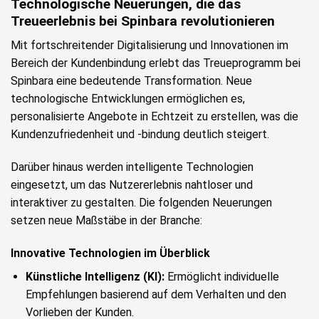
Technologische Neuerungen, die das
Treueerlebnis bei Spinbara revolutionieren
Mit fortschreitender Digitalisierung und Innovationen im
Bereich der Kundenbindung erlebt das Treueprogramm bei
Spinbara eine bedeutende Transformation. Neue
technologische Entwicklungen ermöglichen es,
personalisierte Angebote in Echtzeit zu erstellen, was die
Kundenzufriedenheit und -bindung deutlich steigert.
Darüber hinaus werden intelligente Technologien
eingesetzt, um das Nutzererlebnis nahtloser und
interaktiver zu gestalten. Die folgenden Neuerungen
setzen neue Maßstäbe in der Branche:
Innovative Technologien im Überblick
Künstliche Intelligenz (KI):
Ermöglicht individuelle
Empfehlungen basierend auf dem Verhalten und den
Vorlieben der Kunden.