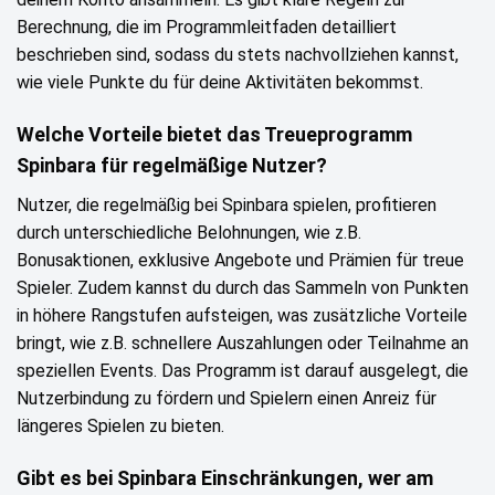
Berechnung, die im Programmleitfaden detailliert
beschrieben sind, sodass du stets nachvollziehen kannst,
wie viele Punkte du für deine Aktivitäten bekommst.
Welche Vorteile bietet das Treueprogramm
Spinbara für regelmäßige Nutzer?
Nutzer, die regelmäßig bei Spinbara spielen, profitieren
durch unterschiedliche Belohnungen, wie z.B.
Bonusaktionen, exklusive Angebote und Prämien für treue
Spieler. Zudem kannst du durch das Sammeln von Punkten
in höhere Rangstufen aufsteigen, was zusätzliche Vorteile
bringt, wie z.B. schnellere Auszahlungen oder Teilnahme an
speziellen Events. Das Programm ist darauf ausgelegt, die
Nutzerbindung zu fördern und Spielern einen Anreiz für
längeres Spielen zu bieten.
Gibt es bei Spinbara Einschränkungen, wer am