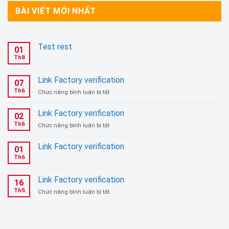
BÀI VIẾT MỚI NHẤT
Test rest
01
Th8
Link Factory verification
07
Th6
ở
Chức năng bình luận bị tắt
Link
Factory
Link Factory verification
02
verification
Th6
ở
Chức năng bình luận bị tắt
Link
Factory
Link Factory verification
01
verification
Th6
Link Factory verification
16
Th5
ở
Chức năng bình luận bị tắt
Link
Factory
verification