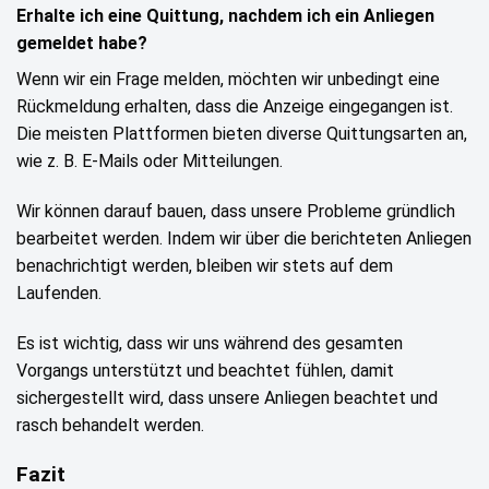
Erhalte ich eine Quittung, nachdem ich ein Anliegen
gemeldet habe?
Wenn wir ein Frage melden, möchten wir unbedingt eine
Rückmeldung erhalten, dass die Anzeige eingegangen ist.
Die meisten Plattformen bieten diverse Quittungsarten an,
wie z. B. E-Mails oder Mitteilungen.
Wir können darauf bauen, dass unsere Probleme gründlich
bearbeitet werden. Indem wir über die berichteten Anliegen
benachrichtigt werden, bleiben wir stets auf dem
Laufenden.
Es ist wichtig, dass wir uns während des gesamten
Vorgangs unterstützt und beachtet fühlen, damit
sichergestellt wird, dass unsere Anliegen beachtet und
rasch behandelt werden.
Fazit