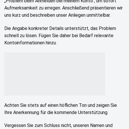
„Problem beim Anmelden bei meinem Konto“, um sofort
Aufmerksamkeit zu erregen. Anschließend präsentieren wir
uns kurz und beschreiben unser Anliegen unmittelbar.
Die Angabe konkreter Details unterstützt, das Problem
schnell zu lösen. Fügen Sie daher bei Bedarf relevante
Kontoinformationen hinzu.
Achten Sie stets auf einen höflichen Ton und zeigen Sie
Ihre Anerkennung für die kommende Unterstützung.
Vergessen Sie zum Schluss nicht, unseren Namen und