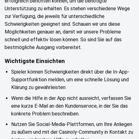
erfolgreich berichten können, um die benötigte
Unterstützung zu erhalten. Es stehen verschiedene Wege
zur Verfügung, die jeweils für unterschiedliche
Schwierigkeiten geeignet sind. Schauen wir uns diese
Möglichkeiten genauer an, damit wir unsere Probleme
schnell und effektiv lösen können. So sind Sie auf das
bestmögliche Ausgang vorbereitet.
Wichtigste Einsichten
Spieler können Schwierigkeiten direkt über die In-App-
Supportfunktion melden, um eine schnelle Lösung und
Klärung zu gewährleisten.
Wenn die Hilfe in der App nicht ausreicht, verfassen Sie
eine kurze E-Mail an den Kundenservice, in der Sie das
konkrete Problem beschreiben.
Nutzen Sie Social-Media-Plattformen, um Ihre Anliegen
zu äußern und mit der Casinoly-Community in Kontakt zu