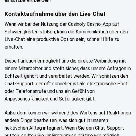
einsatzbereit bleiben!
Kontaktaufnahme über den Live-Chat
Wenn wir bei der Nutzung der Casinoly Casino-App auf
Schwierigkeiten stoßen, kann die Kommunikation über den
Live-Chat eine produktive Option sein, schnell Hilfe zu
erhalten.
Diese Funktion ermöglicht uns die direkte Verbindung mit
einem Mitarbeiter und stellt sicher, dass unsere Anfragen in
Echtzeit gehört und verarbeitet werden. Wir schätzen den
Chat-Support, der oft schneller ist als elektronische Post
oder Telefonanrufe und uns ein Gefühl von
Anpassungsfähigkeit und Sofortigkeit gibt.
Außerdem können wir während des Wartens auf Reaktionen
andere Dinge bearbeiten, was sich gut in unseren
hektischen Alltag integriert. Wenn Sie den Chat-Support
nutzen, sollten Sie Ihr Problem so präzise wie möglich