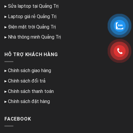
▸
Sửa laptop tại Quảng Trị
▸
Laptop giá rẻ Quảng Trị
▸
Điện mặt trời Quảng Trị
▸
Nhà thông minh Quảng Trị
HỖ TRỢ KHÁCH HÀNG
▸
Chính sách giao hàng
▸
Chính sách đổi trả
▸
Chính sách thanh toán
▸
Chính sách đặt hàng
FACEBOOK