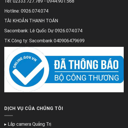
Tel:
02333.727.789 - 0944.901.568
Hotline: 0926.074.074
TÀI KHOẢN THANH TOÁN
Sacombank: Lê Quốc Dự 0926.074.074
TK Công ty: Sacombank 040906479699
DỊCH VỤ CỦA CHÚNG TÔI
▸
Lắp camera Quảng Trị