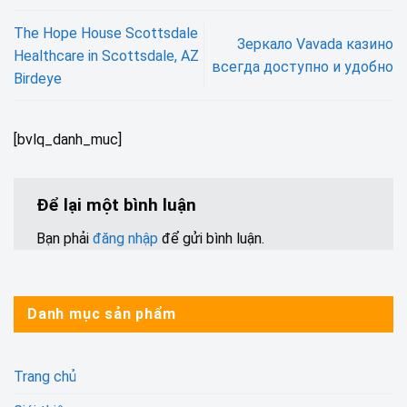
The Hope House Scottsdale
Зеркало Vavada казино
Healthcare in Scottsdale, AZ
всегда доступно и удобно
Birdeye
[bvlq_danh_muc]
Để lại một bình luận
Bạn phải
đăng nhập
để gửi bình luận.
Danh mục sản phẩm
Trang chủ