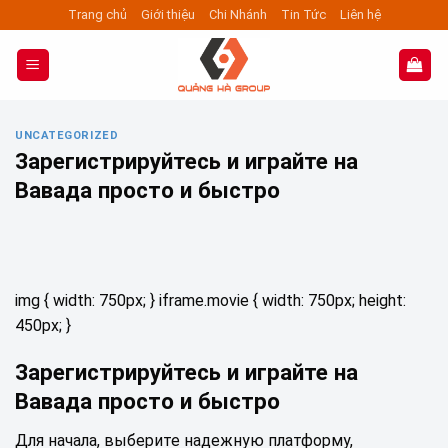
Skip
Trang chủ
Giới thiệu
Chi Nhánh
Tin Tức
Liên hệ
to
content
UNCATEGORIZED
Зарегистрируйтесь и играйте на
Вавада просто и быстро
img { width: 750px; } iframe.movie { width: 750px; height:
450px; }
Зарегистрируйтесь и играйте на
Вавада просто и быстро
Для начала, выберите надежную платформу,