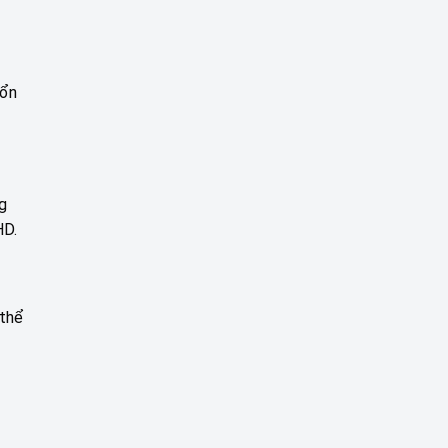
 ổn
g
HD.
 thể