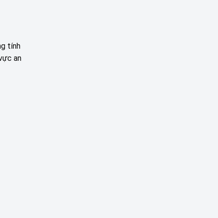
Factory
verification
g tính
 vực an