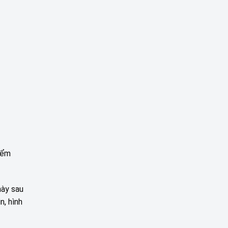
iểm
này sau
n, hình