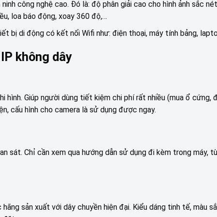
n ninh công nghệ cao. Đó là: độ phân giải cao cho hình ảnh sắc nét
ều, loa báo động, xoay 360 độ,…
t bị di động có kết nối Wifi như: điện thoại, máy tính bảng, lapt
 IP không dây
 hình. Giúp người dùng tiết kiệm chi phí rất nhiều (mua ổ cứng, đ
iện, cấu hình cho camera là sử dụng được ngay.
uan sát. Chỉ cần xem qua hướng dẫn sử dụng đi kèm trong máy, t
ãng sản xuất với dây chuyền hiện đại. Kiểu dáng tinh tế, màu s