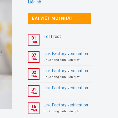
Liên hệ
BÀI VIẾT MỚI NHẤT
Test rest
01
Th8
Link Factory verification
07
Th6
ở
Chức năng bình luận bị tắt
Link
Factory
Link Factory verification
02
verification
Th6
ở
Chức năng bình luận bị tắt
Link
Factory
Link Factory verification
01
verification
Th6
Link Factory verification
16
Th5
ở
Chức năng bình luận bị tắt
Link