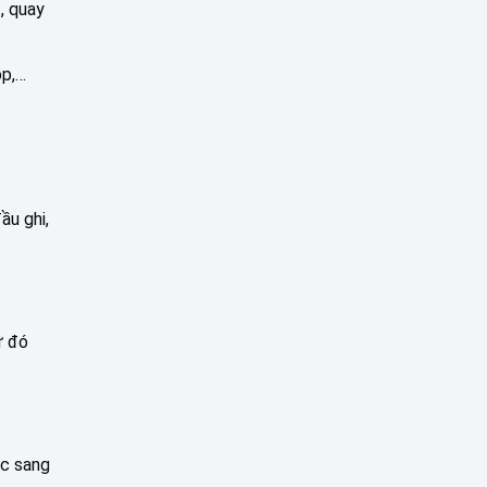
, quay
op,…
ầu ghi,
ừ đó
ắc sang