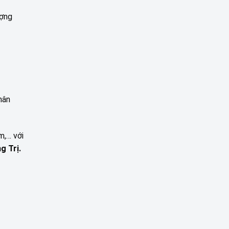
ượng
hân
m,… với
g Trị.