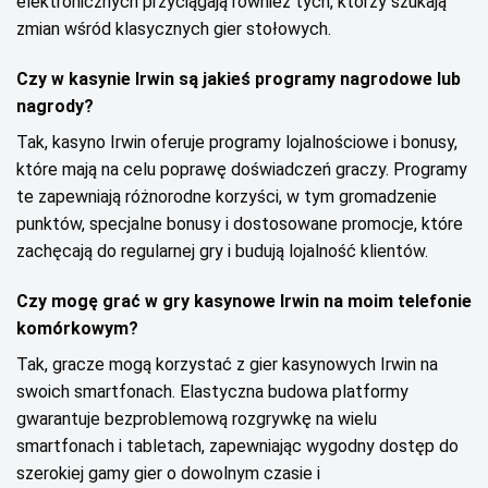
elektronicznych przyciągają również tych, którzy szukają
zmian wśród klasycznych gier stołowych.
Czy w kasynie Irwin są jakieś programy nagrodowe lub
nagrody?
Tak, kasyno Irwin oferuje programy lojalnościowe i bonusy,
które mają na celu poprawę doświadczeń graczy. Programy
te zapewniają różnorodne korzyści, w tym gromadzenie
punktów, specjalne bonusy i dostosowane promocje, które
zachęcają do regularnej gry i budują lojalność klientów.
Czy mogę grać w gry kasynowe Irwin na moim telefonie
komórkowym?
Tak, gracze mogą korzystać z gier kasynowych Irwin na
swoich smartfonach. Elastyczna budowa platformy
gwarantuje bezproblemową rozgrywkę na wielu
smartfonach i tabletach, zapewniając wygodny dostęp do
szerokiej gamy gier o dowolnym czasie i