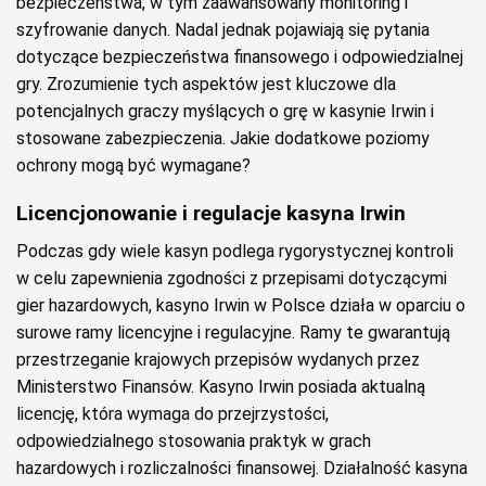
bezpieczeństwa, w tym zaawansowany monitoring i
szyfrowanie danych. Nadal jednak pojawiają się pytania
dotyczące bezpieczeństwa finansowego i odpowiedzialnej
gry. Zrozumienie tych aspektów jest kluczowe dla
potencjalnych graczy myślących o grę w kasynie Irwin i
stosowane zabezpieczenia. Jakie dodatkowe poziomy
ochrony mogą być wymagane?
Licencjonowanie i regulacje kasyna Irwin
Podczas gdy wiele kasyn podlega rygorystycznej kontroli
w celu zapewnienia zgodności z przepisami dotyczącymi
gier hazardowych, kasyno Irwin w Polsce działa w oparciu o
surowe ramy licencyjne i regulacyjne. Ramy te gwarantują
przestrzeganie krajowych przepisów wydanych przez
Ministerstwo Finansów. Kasyno Irwin posiada aktualną
licencję, która wymaga do przejrzystości,
odpowiedzialnego stosowania praktyk w grach
hazardowych i rozliczalności finansowej. Działalność kasyna