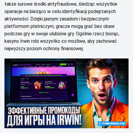
także surowe środki antyfraudowe, śledząc wszystkie
operacje na bieżąco w celu identyfikacji podejrzanych
aktywności. Dzięki jasnym zasadom i bezpiecznym
platformom płatniczym, gracze mogą grać bez obaw
podczas gry w swoje ulubione gry. Ogólnie rzecz biorąc,
kasyno Irwin robi wszystko co możliwe, aby zachować
najwyższy poziom ochrony finansowej.