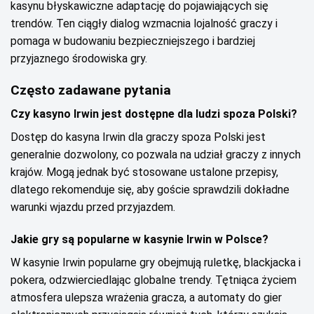
kasynu błyskawiczne adaptację do pojawiających się
trendów. Ten ciągły dialog wzmacnia lojalność graczy i
pomaga w budowaniu bezpieczniejszego i bardziej
przyjaznego środowiska gry.
Często zadawane pytania
Czy kasyno Irwin jest dostępne dla ludzi spoza Polski?
Dostęp do kasyna Irwin dla graczy spoza Polski jest
generalnie dozwolony, co pozwala na udział graczy z innych
krajów. Mogą jednak być stosowane ustalone przepisy,
dlatego rekomenduje się, aby goście sprawdzili dokładne
warunki wjazdu przed przyjazdem.
Jakie gry są popularne w kasynie Irwin w Polsce?
W kasynie Irwin popularne gry obejmują ruletkę, blackjacka i
pokera, odzwierciedlając globalne trendy. Tętniąca życiem
atmosfera ulepsza wrażenia gracza, a automaty do gier