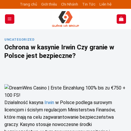
Skip
Trang chủ
Giới thiệu
Chi Nhánh
Tin Tức
Liên hệ
to
content
UNCATEGORIZED
Ochrona w kasynie Irwin Czy granie w
Polsce jest bezpieczne?
Działalność kasyna
Irwin
w Polsce podlega surowym
licencjom i ścisłym regulacjom Ministerstwa Finansów,
które mają na celu zagwarantowanie bezpieczeństwa
graczy. Kasyno stosuje nowoczesne środki